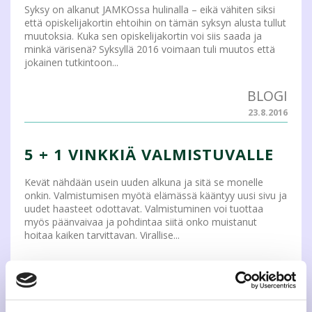
Syksy on alkanut JAMKOssa hulinalla – eikä vähiten siksi
että opiskelijakortin ehtoihin on tämän syksyn alusta tullut
muutoksia. Kuka sen opiskelijakortin voi siis saada ja
minkä värisenä? Syksyllä 2016 voimaan tuli muutos että
jokainen tutkintoon...
BLOGI
23.8.2016
5 + 1 VINKKIÄ VALMISTUVALLE
Kevät nähdään usein uuden alkuna ja sitä se monelle
onkin. Valmistumisen myötä elämässä kääntyy uusi sivu ja
uudet haasteet odottavat. Valmistuminen voi tuottaa
myös päänvaivaa ja pohdintaa siitä onko muistanut
hoitaa kaiken tarvittavan. Virallise...
BLOGI
19.4.2016