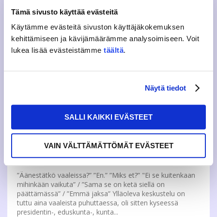
MISTÄ NIITÄ DUUNEJA OIKEIN
Tämä sivusto käyttää evästeitä
TULEE?
Käytämme evästeitä sivuston käyttäjäkokemuksen
kehittämiseen ja kävijämäärämme analysoimiseen. Voit
Alkuvuoden suurin ponnistus JAMKOn tutorsektorille on
lukea lisää evästeistämme
täältä
.
tutorrekrytointi. Viimeisen kahden viikon aikana olemme
haastatelleet yli 200 tutorhakijaa. Tavoitteenamme on
löytää hakijoiden joukosta ne kaikista parhaat, timanttien
timantit avuksi ja toimimaa...
Näytä tiedot
BLOGI
10.2.2016
SALLI KAIKKI EVÄSTEET
”SAMA SE ON KETÄ SIELLÄ ON
VAIN VÄLTTÄMÄTTÖMÄT EVÄSTEET
PÄÄTTÄMÄSSÄ”
”Äänestätkö vaaleissa?” ”En.” ”Miks et?” "Ei se kuitenkaan
mihinkään vaikuta” / ”Sama se on ketä siellä on
päättämässä” / ”Emmä jaksa” Ylläoleva keskustelu on
tuttu aina vaaleista puhuttaessa, oli sitten kyseessä
presidentin-, eduskunta-, kunta...