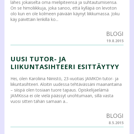
lähes jokaiselta oma mielipiteensä ja suhtautumisensa.
On se himoliikkuja, joka sanoo, että kylläpä on levoton
olo kun en ole kolmeen päivään käynyt liikkumassa. Joku
käy päivittäin lenkillä ko...
BLOGI
19.8.2015
UUSI TUTOR- JA
LIIKUNTASIHTEERI ESITTÄYTYY
Hei, olen Karoliina Niinistö, 23-vuotias JAMKOn tutor- ja
liikuntasihteeri. Aloitin uudessa tehtävässäni maanantaina
– siispä olen tosiaan tuore tapaus. Opiskelijaelämä
JAMKissa ei ole vielä päässyt unohtumaan, sillä vasta
vuosi sitten tähän samaan a...
BLOGI
8.5.2015