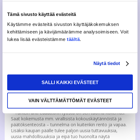
valtakunnallisista kannanotoista ja jäsenmaksusta.
Edustajistoon valitaan 21 varsinaista jäsentä ja 21
Tämä sivusto käyttää evästeitä
varajäsentä.
Käytämme evästeitä sivuston käyttäjäkokemuksen
3. Onks siinä kauheesti työtä?!
kehittämiseen ja kävijämäärämme analysoimiseen. Voit
lukea lisää evästeistämme
täältä
.
– Ei ole. Edustajisto kokoustaa vähintään 3 kertaa
lukuvuoden aikana. Asioiden määrästä riippuen kokouksia
on vuodessa yleensä 5-6. Kokouksiin voi osallistua myös
videoyhteyden kautta, eli ei tarvitse tulla edes koululle asti!
Näytä tiedot
Jos haluat voit edaattorina lähteä myös muihin
toimikuntiin ja lautakuntiin (esim. ruokalatoimikunta,
opintoasiain lautakunta..) Jokainen voi itse päättää kuinka
SALLI KAIKKI EVÄSTEET
aktiivinen haluaa olla!
4. Mitä siitä saa?
VAIN VÄLTTÄMÄTTÖMÄT EVÄSTEET
– Tärkein anti edaattorin työstä on sen tuoma kokemus!
Saat kokemusta mm. virallisista kokouskäytännöistä ja
päätöksenteosta – tunnelma on kuitenkin rento ja vapaa.
Lisäksi kaupan päälle tulee paljon uusia tuttavuuksia,
uusia mahdollisuuksia ja eipä tuo huonolta näytä