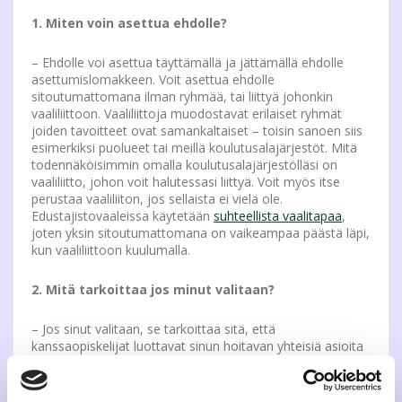
1. Miten voin asettua ehdolle?
– Ehdolle voi asettua täyttämällä ja jättämällä ehdolle
asettumislomakkeen. Voit asettua ehdolle
sitoutumattomana ilman ryhmää, tai liittyä johonkin
vaaliliittoon. Vaaliliittoja muodostavat erilaiset ryhmät
joiden tavoitteet ovat samankaltaiset – toisin sanoen siis
esimerkiksi puolueet tai meillä koulutusalajärjestöt. Mitä
todennäköisimmin omalla koulutusalajärjestölläsi on
vaaliliitto, johon voit halutessasi liittyä. Voit myös itse
perustaa vaaliliiton, jos sellaista ei vielä ole.
Edustajistovaaleissa käytetään
suhteellista vaalitapaa
,
joten yksin sitoutumattomana on vaikeampaa päästä läpi,
kun vaaliliittoon kuulumalla.
2. Mitä tarkoittaa jos minut valitaan?
– Jos sinut valitaan, se tarkoittaa sitä, että
kanssaopiskelijat luottavat sinun hoitavan yhteisiä asioita
mainiosti. Onnittelut! Se tarkoittaa myös sitä, että pääset
käyttämään JAMKOssa ylintä päätäntävaltaa, eli
päättämään muun edustajiston kanssa mm. JAMKOn