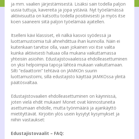
ja mm. vaalien järjestämisestä. Lisäksi sain todella paljon
uusia tuttuja, kavereita ja jopa ystäviä. Nyt työelämässä
aktiivisuutta on katsottu todella positiivisesti ja myös itse
koen saaneeni siitä paljon työelämää ajatellen.
Itselleni kävi klassiset, eli nälkä kasvoi syödessä ja
luottamustoimia tuli ahnehdittua ihan kunnolla. Näin ei
kuitenkaan tarvitse olla, vaan jokainen voi itse valita
kuinka aktiivisesti haluaa olla mukana vaikuttamassa
yhteisiin asioihin. Edustajistovaaleissa ehdolleasettuminen
on yksi helpoimpia tapoja lähteä mukaan vaikuttamaan.
Silti ”edaattorin” tehtävä on JAMKOn suurin
luottamustoimi, sillä edustajisto käyttää JAMKOssa ylintä
päätösvaltaa.
Edustajistovaalien ehdolleasettuminen on käynnissä,
joten vielä ehdit mukaan! Monet ovat kiinnostuneita
asettumaan ehdolle, mutta työnmäärä ja ajankäyttö
mietityttävät. Kirjoitin ylös usein kysytyt kysymykset ja
niihin vastaukset:
Edustajistovaalit – FAQ: