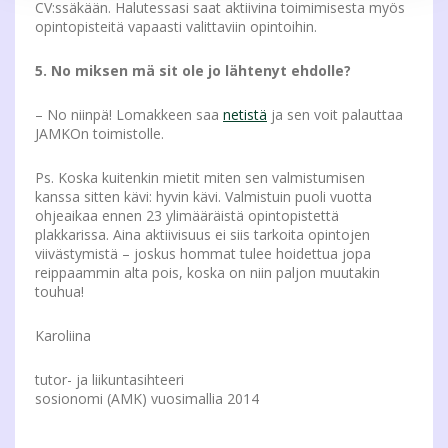
CV:ssäkään. Halutessasi saat aktiivina toimimisesta myös
opintopisteitä vapaasti valittaviin opintoihin.
5. No miksen mä sit ole jo lähtenyt ehdolle?
– No niinpä! Lomakkeen saa
netistä
ja sen voit palauttaa
JAMKOn toimistolle.
Ps. Koska kuitenkin mietit miten sen valmistumisen
kanssa sitten kävi: hyvin kävi. Valmistuin puoli vuotta
ohjeaikaa ennen 23 ylimääräistä opintopistettä
plakkarissa. Aina aktiivisuus ei siis tarkoita opintojen
viivästymistä – joskus hommat tulee hoidettua jopa
reippaammin alta pois, koska on niin paljon muutakin
touhua!
Karoliina
tutor- ja liikuntasihteeri
sosionomi (AMK) vuosimallia 2014