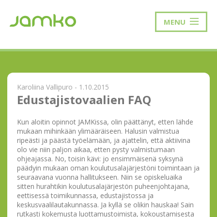
MENU
Karoliina Vallipuro - 1.10.2015
Edustajistovaalien FAQ
Kun aloitin opinnot JAMKissa, olin päättänyt, etten lähde
mukaan mihinkään ylimääräiseen. Halusin valmistua
ripeästi ja päästä työelämään, ja ajattelin, että aktiivina
olo vie niin paljon aikaa, etten pysty valmistumaan
ohjeajassa. No, toisin kävi: jo ensimmäisenä syksynä
päädyin mukaan oman koulutusalajärjestöni toimintaan ja
seuraavana vuonna hallitukseen. Niin se opiskeluaika
sitten hurahtikin koulutusalajärjestön puheenjohtajana,
eettisessä toimikunnassa, edustajistossa ja
keskusvaalilautakunnassa. Ja kyllä se olikin hauskaa! Sain
rutkasti kokemusta luottamustoimista, kokoustamisesta