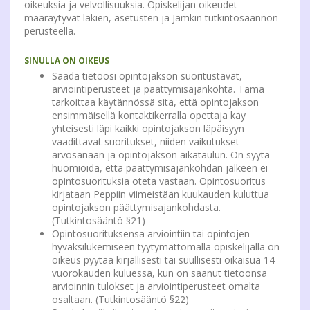
oikeuksia ja velvollisuuksia. Opiskelijan oikeudet
määräytyvät lakien, asetusten ja Jamkin tutkintosäännön
perusteella.
SINULLA ON OIKEUS
Saada tietoosi opintojakson suoritustavat,
arviointiperusteet ja päättymisajankohta. Tämä
tarkoittaa käytännössä sitä, että opintojakson
ensimmäisellä kontaktikerralla opettaja käy
yhteisesti läpi kaikki opintojakson läpäisyyn
vaadittavat suoritukset, niiden vaikutukset
arvosanaan ja opintojakson aikataulun. On syytä
huomioida, että päättymisajankohdan jälkeen ei
opintosuorituksia oteta vastaan. Opintosuoritus
kirjataan Peppiin viimeistään kuukauden kuluttua
opintojakson päättymisajankohdasta.
(Tutkintosääntö §21)
Opintosuorituksensa arviointiin tai opintojen
hyväksilukemiseen tyytymättömällä opiskelijalla on
oikeus pyytää kirjallisesti tai suullisesti oikaisua 14
vuorokauden kuluessa, kun on saanut tietoonsa
arvioinnin tulokset ja arviointiperusteet omalta
osaltaan. (Tutkintosääntö §22)