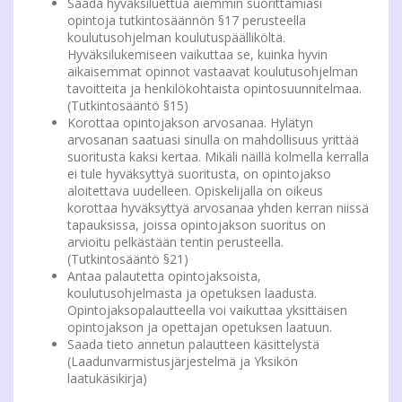
Saada hyväksiluettua aiemmin suorittamiasi
opintoja tutkintosäännön §17 perusteella
koulutusohjelman koulutuspäälliköltä.
Hyväksilukemiseen vaikuttaa se, kuinka hyvin
aikaisemmat opinnot vastaavat koulutusohjelman
tavoitteita ja henkilökohtaista opintosuunnitelmaa.
(Tutkintosääntö §15)
Korottaa opintojakson arvosanaa. Hylätyn
arvosanan saatuasi sinulla on mahdollisuus yrittää
suoritusta kaksi kertaa. Mikäli näillä kolmella kerralla
ei tule hyväksyttyä suoritusta, on opintojakso
aloitettava uudelleen. Opiskelijalla on oikeus
korottaa hyväksyttyä arvosanaa yhden kerran niissä
tapauksissa, joissa opintojakson suoritus on
arvioitu pelkästään tentin perusteella.
(Tutkintosääntö §21)
Antaa palautetta opintojaksoista,
koulutusohjelmasta ja opetuksen laadusta.
Opintojaksopalautteella voi vaikuttaa yksittäisen
opintojakson ja opettajan opetuksen laatuun.
Saada tieto annetun palautteen käsittelystä
(Laadunvarmistusjärjestelmä ja Yksikön
laatukäsikirja)