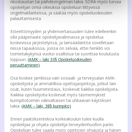
rikostaustan tai päihdeongelman takia. SORA myös turvaa
opiskelijan omia oikeuksia opiskeluun liittyvissä
ongelmatilanteissa, ja säätää myös opiskeluoikeuden
palauttamisesta.
Esteettömyyden ja yhdenvertaisuuden tulee edelleenkin
olla pääperiaate opiskelijavalinnassa ja opiskelua
koskevissa järjestelyissä, ja lainsäädäntöä sovelletaan
niissä tapauksissa, joissa on selvää, ettei henkilö voi
toimintakykynsä vuoksi osallistua tai suorittaa koulutusta
loppuun.
(AMK – laki 33§ Opiskeluoikeuden
peruuttaminen)
Osa koskee Jamkissa vain sosiaali- ja terveysalan AMK-
opiskelijoita ja ammatillisia opettajaopintoja, jotkut lain
osat, kuten huumetestaus, koskevat kaikkia opiskelijoita.
Kaikkia opiskelijoita koskevat myös täsmennykset
kurinpitotoimiin väkivaltaisen tai uhkaavan käytöksen
takia.
(AMK – laki, 38§ kurinpito)
Ennen päätöksentekoa korkeakoulun tulee kuulla
opiskelijaa ja ohjata opiskelija terveydenhuollon pariin.
Opiskelijan tulee saada myös opintojen ohjausta ja hänen