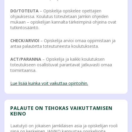
DO/TOTEUTA
– Opiskelija opiskelee opettajien
ohjauksessa. Koulutus toteutetaan Jamkin ohjeiden
mukaan – opiskelijan kannalta tärkeimpinä ohjeina ovat
tutkintosääntö.
CHECK/ARVIOI
– Opiskelija arvioi omaa oppimistaan ja
antaa palautetta toteutuneesta koulutuksesta.
ACT/PARANNA
– Opiskelija ja kaikki koulutuksen
toteutukseen osallistuvat parantavat jatkuvasti omaa
toimintaansa.
Lue lisää kuinka voit vaikuttaa opintoihin.
PALAUTE ON TEHOKAS VAIKUTTAMISEN
KEINO
Laatutyö on jokaisen jamkilaisen asia ja opiskelijan rooli
siinä on keskeinen. JAMKO kannustaa opiskelijoita