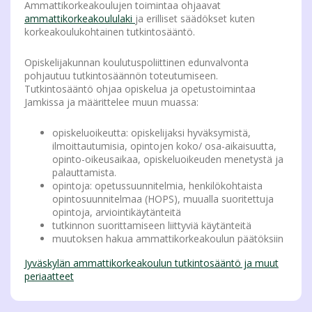
Ammattikorkeakoulujen toimintaa ohjaavat
ammattikorkeakoululaki
ja erilliset säädökset kuten
korkeakoulukohtainen tutkintosääntö.
Opiskelijakunnan koulutuspoliittinen edunvalvonta
pohjautuu tutkintosäännön toteutumiseen.
Tutkintosääntö ohjaa opiskelua ja opetustoimintaa
Jamkissa ja määrittelee muun muassa:
opiskeluoikeutta: opiskelijaksi hyväksymistä,
ilmoittautumisia, opintojen koko/ osa-aikaisuutta,
opinto-oikeusaikaa, opiskeluoikeuden menetystä ja
palauttamista.
opintoja: opetussuunnitelmia, henkilökohtaista
opintosuunnitelmaa (HOPS), muualla suoritettuja
opintoja, arviointikäytänteitä
tutkinnon suorittamiseen liittyviä käytänteitä
muutoksen hakua ammattikorkeakoulun päätöksiin
Jyväskylän ammattikorkeakoulun tutkintosääntö ja muut
periaatteet