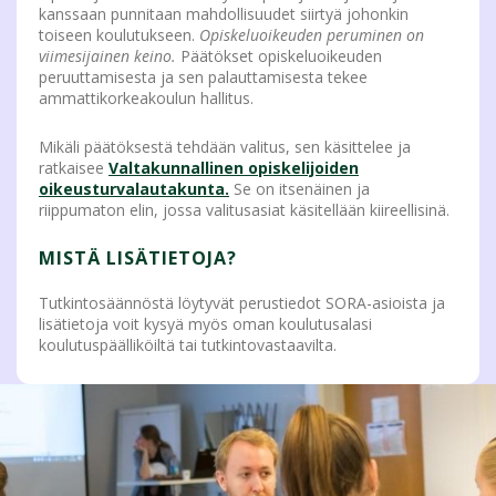
kanssaan punnitaan mahdollisuudet siirtyä johonkin
toiseen koulutukseen.
Opiskeluoikeuden peruminen on
viimesijainen keino.
Päätökset opiskeluoikeuden
peruuttamisesta ja sen palauttamisesta tekee
ammattikorkeakoulun hallitus.
Mikäli päätöksestä tehdään valitus, sen käsittelee ja
ratkaisee
Valtakunnallinen
opiskelijoiden
oikeusturvalautakunta.
Se on itsenäinen ja
riippumaton elin, jossa valitusasiat käsitellään kiireellisinä.
MISTÄ LISÄTIETOJA?
Tutkintosäännöstä löytyvät perustiedot SORA-asioista ja
lisätietoja voit kysyä myös oman koulutusalasi
koulutuspäälliköiltä tai tutkintovastaavilta.