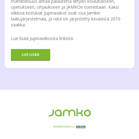
mahdollisuus antaa palautetta liittyen koulutukseen,
opetukseen, ohjaukseen ja JAMKOn toimintaan. Kaksi
viikkoa kestävät Jupinaviikot ovat osa Jamkin
laatujärjestelmää, ja niitä on järjestetty keväästä 2010
saakka.
Lue lisää Jupinaviikoista linkistä.
LUE LISÄÄ
RAKKAUDELLA,
MEOM