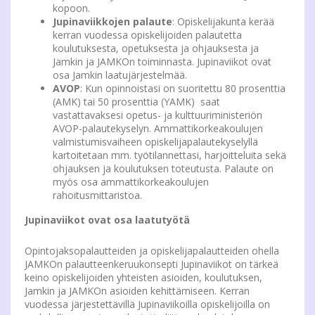
kopoon.
Jupinaviikkojen palaute
: Opiskelijakunta kerää
kerran vuodessa opiskelijoiden palautetta
koulutuksesta, opetuksesta ja ohjauksesta ja
Jamkin ja JAMKOn toiminnasta. Jupinaviikot ovat
osa Jamkin laatujärjestelmää.
AVOP
: Kun opinnoistasi on suoritettu 80 prosenttia
(AMK) tai 50 prosenttia (YAMK) saat
vastattavaksesi opetus- ja kulttuuriministeriön
AVOP-palautekyselyn. Ammattikorkeakoulujen
valmistumisvaiheen opiskelijapalautekyselyllä
kartoitetaan mm. työtilannettasi, harjoitteluita sekä
ohjauksen ja koulutuksen toteutusta. Palaute on
myös osa ammattikorkeakoulujen
rahoitusmittaristoa.
Jupinaviikot ovat osa laatutyötä
Opintojaksopalautteiden ja opiskelijapalautteiden ohella
JAMKOn palautteenkeruukonsepti Jupinaviikot on tärkeä
keino opiskelijoiden yhteisten asioiden, koulutuksen,
Jamkin ja JAMKOn asioiden kehittämiseen. Kerran
vuodessa järjestettävillä Jupinaviikoilla opiskelijoilla on