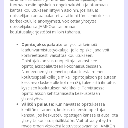
tuomaan esiin opiskelun ongelmakohtia ja ottamaan
kantaa koulutukseen liittyviin asioihin. Jos haluat
opiskelijana antaa palautetta tai kehittämisehdotuksia
korkeakoululle anonyymisti, voit ottaa yhteyttä
opiskelijakunta JAMKOon tai omaan
koulutusalajärjestöösi milloin tahansa.
Opintojaksopalaute
on yksi tärkeimpiä
laadunvarmistustyökaluja, jolla opiskelijana voit
konkreettisesti vaikuttaa koulutukseen.
Opintojakson vastuuopettaja tarkastelee
opintojaksopalautteen kokonaisuudessaan.
Numeerinen yhteenveto palautteesta menee
koulutuspäällikölle ja mikäli opintojakson palauteen
keskiarvo laskee alle kolmen (3), tulee siitä ilmoitus
kyseisen koulutuksen päällikölle. Tarvittaessa
opintojakson kehittämisestä keskustellaan
yhteistyössä.
Välitön palaute
: Kun havaitset opetuksessa
kehittämistarpeen, keskustele ensin opettajan
kanssa. Jos keskustelu opettajan kanssa ei auta, ota
yhteyttä koulutuspäällikköön. Voit ottaa yhteyttä
myös oman yksikkösi laatuvastaavaan tai JAMKOn