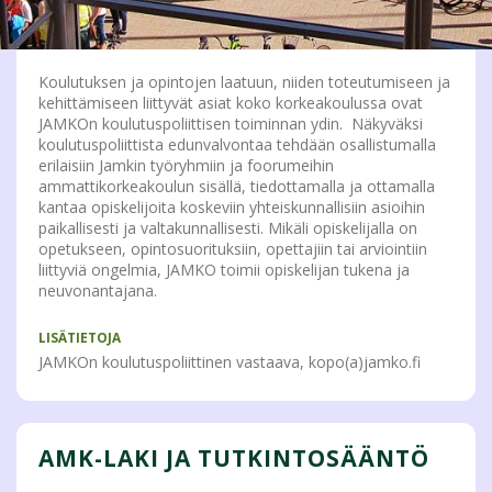
Koulutuksen ja opintojen laatuun, niiden toteutumiseen ja
kehittämiseen liittyvät asiat koko korkeakoulussa ovat
JAMKOn koulutuspoliittisen toiminnan ydin. Näkyväksi
koulutuspoliittista edunvalvontaa tehdään osallistumalla
erilaisiin Jamkin työryhmiin ja foorumeihin
ammattikorkeakoulun sisällä, tiedottamalla ja ottamalla
kantaa opiskelijoita koskeviin yhteiskunnallisiin asioihin
paikallisesti ja valtakunnallisesti. Mikäli opiskelijalla on
opetukseen, opintosuorituksiin, opettajiin tai arviointiin
liittyviä ongelmia, JAMKO toimii opiskelijan tukena ja
neuvonantajana.
LISÄTIETOJA
JAMKOn koulutuspoliittinen vastaava, kopo(a)jamko.fi
AMK-LAKI JA TUTKINTOSÄÄNTÖ