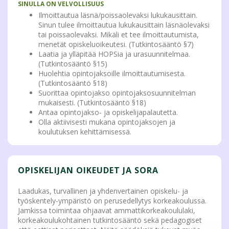
SINULLA ON VELVOLLISUUS
Ilmoittautua läsnä/poissaolevaksi lukukausittain.
Sinun tulee ilmoittautua lukukausittain läsnäolevaksi
tai poissaolevaksi. Mikäli et tee ilmoittautumista,
menetät opiskeluoikeutesi. (Tutkintosääntö §7)
Laatia ja ylläpitää HOPSia ja urasuunnitelmaa.
(Tutkintosääntö §15)
Huolehtia opintojaksoille ilmoittautumisesta.
(Tutkintosääntö §18)
Suorittaa opintojakso opintojaksosuunnitelman
mukaisesti. (Tutkintosääntö §18)
Antaa opintojakso- ja opiskelijapalautetta.
Olla aktiivisesti mukana opintojaksojen ja
koulutuksen kehittämisessä.
OPISKELIJAN OIKEUDET JA SORA
Laadukas, turvallinen ja yhdenvertainen opiskelu- ja
työskentely-ympäristö on perusedellytys korkeakoulussa.
Jamkissa toimintaa ohjaavat ammattikorkeakoululaki,
korkeakoulukohtainen tutkintosääntö sekä pedagogiset