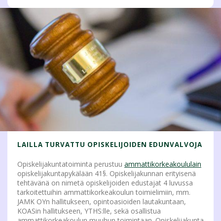
LAILLA TURVATTU OPISKELIJOIDEN EDUNVALVOJA
Opiskelijakuntatoiminta perustuu
ammattikorkeakoululain
opiskelijakuntapykälään 41§. Opiskelijakunnan erityisenä
tehtävänä on nimetä opiskelijoiden edustajat 4 luvussa
tarkoitettuihin ammattikorkeakoulun toimielimiin, mm.
JAMK OYn hallitukseen, opintoasioiden lautakuntaan,
KOASin hallitukseen, YTHS:lle, sekä osallistua
ammattikorkeakoulun muuhun toimintaan. Opiskelijakunta