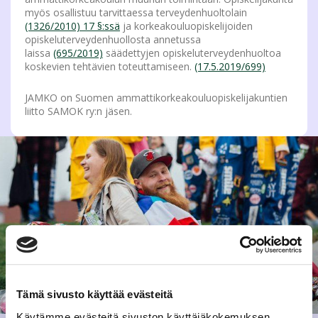
myös osallistuu tarvittaessa terveydenhuoltolain
(1326/2010) 17 §:ssä
ja korkeakouluopiskelijoiden
opiskeluterveydenhuollosta annetussa
laissa
(695/2019)
säädettyjen opiskeluterveydenhuoltoa
koskevien tehtävien toteuttamiseen.
(17.5.2019/699)
JAMKO on Suomen ammattikorkeakouluopiskelijakuntien
liitto SAMOK ry:n jäsen.
Tämä sivusto käyttää evästeitä
Käytämme evästeitä sivuston käyttäjäkokemuksen