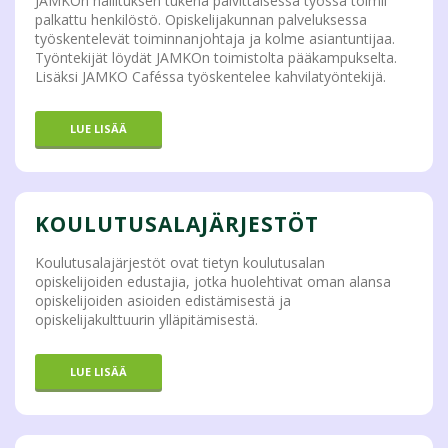
JAMKOn hallituksen tukena päivittäisessä työssä toimii
palkattu henkilöstö. Opiskelijakunnan palveluksessa
työskentelevät toiminnanjohtaja ja kolme asiantuntijaa.
Työntekijät löydät JAMKOn toimistolta pääkampukselta.
Lisäksi JAMKO Caféssa työskentelee kahvilatyöntekijä.
LUE LISÄÄ
KOULUTUSALAJÄRJESTÖT
Koulutusalajärjestöt ovat tietyn koulutusalan
opiskelijoiden edustajia, jotka huolehtivat oman alansa
opiskelijoiden asioiden edistämisestä ja
opiskelijakulttuurin ylläpitämisestä.
LUE LISÄÄ