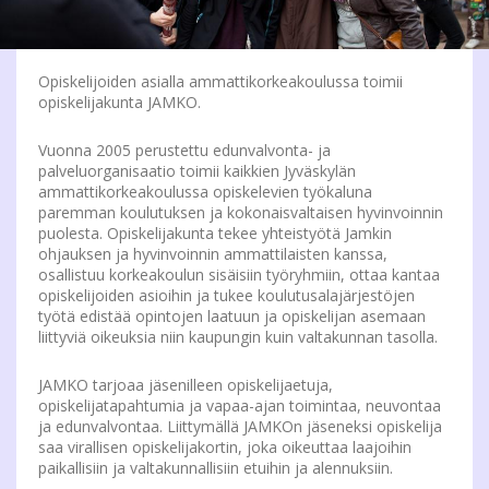
Opiskelijoiden asialla ammattikorkeakoulussa toimii
opiskelijakunta JAMKO.
Vuonna 2005 perustettu edunvalvonta- ja
palveluorganisaatio toimii kaikkien Jyväskylän
ammattikorkeakoulussa opiskelevien työkaluna
paremman koulutuksen ja kokonaisvaltaisen hyvinvoinnin
puolesta. Opiskelijakunta tekee yhteistyötä Jamkin
ohjauksen ja hyvinvoinnin ammattilaisten kanssa,
osallistuu korkeakoulun sisäisiin työryhmiin, ottaa kantaa
opiskelijoiden asioihin ja tukee koulutusalajärjestöjen
työtä edistää opintojen laatuun ja opiskelijan asemaan
liittyviä oikeuksia niin kaupungin kuin valtakunnan tasolla.
JAMKO tarjoaa jäsenilleen opiskelijaetuja,
opiskelijatapahtumia ja vapaa-ajan toimintaa, neuvontaa
ja edunvalvontaa. Liittymällä JAMKOn jäseneksi opiskelija
saa virallisen opiskelijakortin, joka oikeuttaa laajoihin
paikallisiin ja valtakunnallisiin etuihin ja alennuksiin.