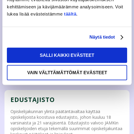
TIESITKÖ?
kehittämiseen ja kävijämäärämme analysoimiseen. Voit
lukea lisää evästeistämme
täältä
.
JAMKOlla on yli 3000 jäsentä.
Opiskelijakuntien olemassaolo on turvattu lailla
vuodesta 2005 lähtien
Jokainen voi olla mukana JAMKOn päätöksenteossa
Näytä tiedot
antamalla palautetta, osallistumalla edustajiston
kokouksiin, asettumalla ehdolle edustajistovaaleissa
ja äänestämällä.
SALLI KAIKKI EVÄSTEET
JAMKOlla on maskotti nimeltä Jarkko Pupu ja hänen
ystävänsä on opiskelijoiden hyvinvointityön
lähettiläs Jane Pupu. Tämä kaksikon bongaat
VAIN VÄLTTÄMÄTTÖMÄT EVÄSTEET
varmasti kaikkialla siellä missä tapahtuu!
EDUSTAJISTO
Opiskelijakunnan ylintä päätäntävaltaa käyttää
opiskelijoista koostuva edustajisto, johon kuuluu 18
varsinaista ja 21 varajäsentä. Edustajisto valvoo JAMKin
opiskelijoiden etuja tekemällä suurimmat opiskelijakuntaa