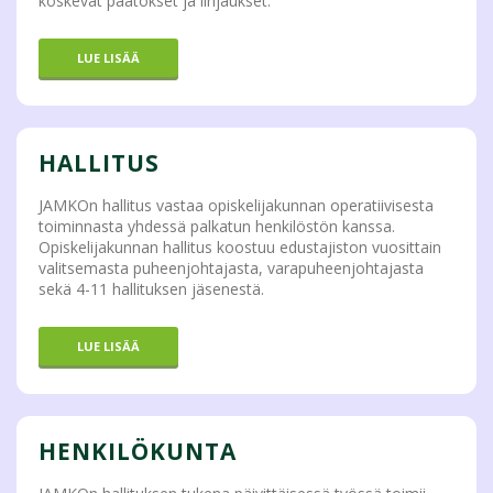
koskevat päätökset ja linjaukset.
LUE LISÄÄ
HALLITUS
JAMKOn hallitus vastaa opiskelijakunnan operatiivisesta
toiminnasta yhdessä palkatun henkilöstön kanssa.
Opiskelijakunnan hallitus koostuu edustajiston vuosittain
valitsemasta puheenjohtajasta, varapuheenjohtajasta
sekä 4-11 hallituksen jäsenestä.
LUE LISÄÄ
HENKILÖKUNTA