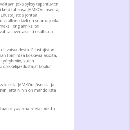
 valitaan joka syksy tapahtuvien
voi ketä tahansa JAMKOn jäsentä,
 Edustajistoa johtaa
virallinen kieli on suomi, jonka
meksi, englanniksi tai
ivat tasavertaisesti osallistua
tulevaisuudesta. Edustajiston
nnan toimintaa koskevia asioita,
n työryhmiin, kuten
i opiskelijaedustajat koulun
 kaikilla JAMKOn jäsenillä ja
n, että niihin on mahdollista
etaan myös aina allekirjoitettu