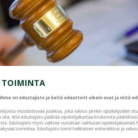
 TOIMINTA
ihme on edustajisto ja keitä edaattorit oikein ovat ja mitä e
skelijoista muodostuvaa joukkoa, joka valvoo Jamkin opiskelijoiden et
sitä, että edustajisto päättää opiskelijakuntaa koskevista päätöksist
 Edustajisto myös valitsee vuosittain vaihtuvan opiskelijakunnan ha
äkyvää toimintaa. Edustajisto toimii hallituksen esihenkilönä ja valvo