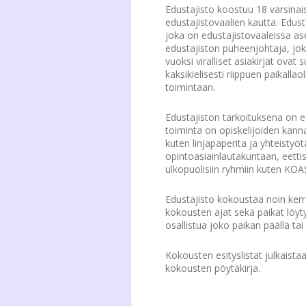
Edustajisto koostuu 18 varsinai
edustajistovaalien kautta. Edus
joka on edustajistovaaleissa as
edustajiston puheenjohtaja, jok
vuoksi viralliset asiakirjat ova
kaksikielisesti riippuen paikallao
toimintaan.
Edustajiston tarkoituksena on 
toiminta on opiskelijoiden kanna
kuten linjapaperita ja yhteistyö
opintoasiainlautakuntaan, eetti
ulkopuolisiin ryhmiin kuten KOAS
Edustajisto kokoustaa noin kerr
kokousten ajat sekä paikat löy
osallistua joko paikan päällä t
Kokousten esityslistat julkaista
kokousten pöytäkirja.