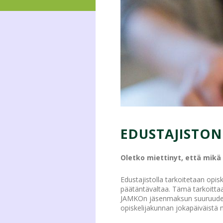
EDUSTAJISTON
Oletko miettinyt, että mikä 
Edustajistolla tarkoitetaan opi
päätäntävaltaa. Tämä tarkoittaa 
JAMKOn jäsenmaksun suuruudesta.
opiskelijakunnan jokapäiväistä n