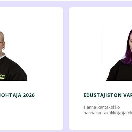
JOHTAJA 2026
EDUSTAJISTON VA
Hanna Rantakokko
hanna.rantakokko(a)jamk