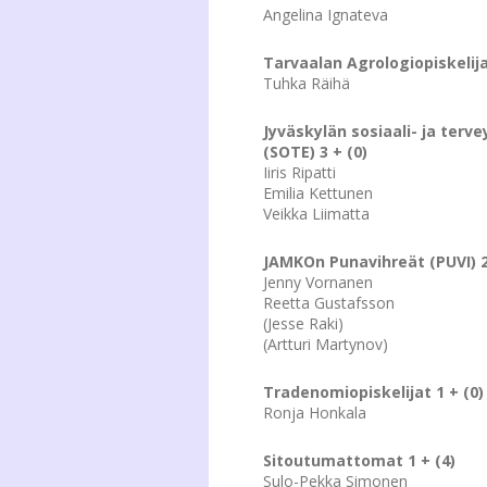
Angelina Ignateva
Tarvaalan Agrologiopiskelija
Tuhka Räihä
Jyväskylän sosiaali- ja terve
(SOTE) 3 + (0)
Iiris Ripatti
Emilia Kettunen
Veikka Liimatta
JAMKOn Punavihreät (PUVI) 2
Jenny Vornanen
Reetta Gustafsson
(Jesse Raki)
(Artturi Martynov)
Tradenomiopiskelijat 1 + (0)
Ronja Honkala
Sitoutumattomat 1 + (4)
Sulo-Pekka Simonen