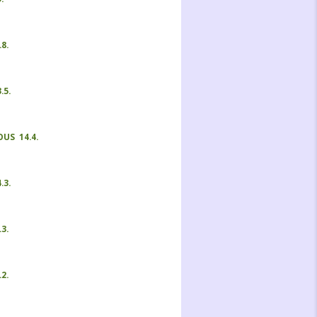
8.
.5.
US 14.4.
.3.
3.
2.