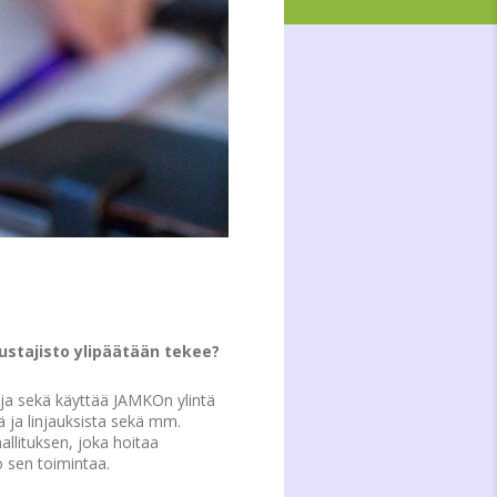
dustajisto ylipäätään tekee?
uja sekä käyttää JAMKOn ylintä
ä ja linjauksista sekä mm.
llituksen, joka hoitaa
o sen toimintaa.