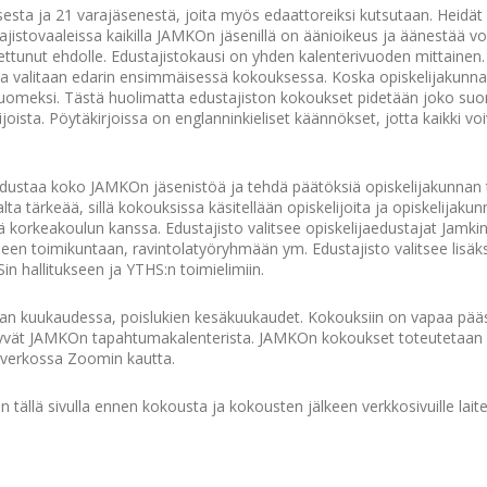
sesta ja 21 varajäsenestä, joita myös edaattoreiksi kutsutaan. Heidät
tajistovaaleissa kaikilla JAMKOn jäsenillä on äänioikeus ja äänestää 
ettunut ehdolle. Edustajistokausi on yhden kalenterivuoden mittainen.
a valitaan edarin ensimmäisessä kokouksessa. Koska opiskelijakunnan 
t suomeksi. Tästä huolimatta edustajiston kokoukset pidetään joko suo
lijoista. Pöytäkirjoissa on englanninkieliset käännökset, jotta kaikki vo
edustaa koko JAMKOn jäsenistöä ja tehdä päätöksiä opiskelijakunnan 
lta tärkeää, sillä kokouksissa käsitellään opiskelijoita ja opiskelijaku
tä korkeakoulun kanssa. Edustajisto valitsee opiskelijaedustajat Jamki
seen toimikuntaan, ravintolatyöryhmään ym. Edustajisto valitsee lisäks
in hallitukseen ja YTHS:n toimielimiin.
an kuukaudessa, poislukien kesäkuukaudet. Kokouksiin on vapaa pääsy
tyvät JAMKOn tapahtumakalenterista. JAMKOn kokoukset toteutetaan nii
ai verkossa Zoomin kautta.
an tällä sivulla ennen kokousta ja kokousten jälkeen verkkosivuille lait