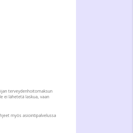
elijan terveydenhoitomaksun
le ei lähetetä laskua, vaan
ohjeet myös asiointipalvelussa