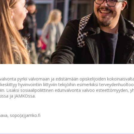
valvonta pyrkii valvomaan ja edistämään opiskelijoiden kokoinaisvaltai
keskittyy hyvinvointiin liittyviin tekijöihin esimerkiksi terveydenhuoltoo
iin. Lisäksi sosiaalipoliittinen edunvalvonta valvoo esteettömyyden, 
kissa ja JAMKOssa.
aava, sopo(a)jamko.fi