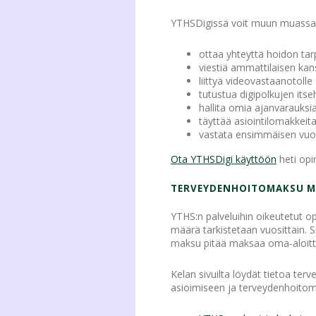
YTHSDigissä voit muun muassa
ottaa yhteyttä hoidon tarp
viestiä ammattilaisen ka
liittyä videovastaanotolle
tutustua digipolkujen itse
hallita omia ajanvarauksia
täyttää asiointilomakkeit
vastata ensimmäisen vuod
Ota YTHSDigi käyttöön
heti opi
TERVEYDENHOITOMAKSU M
YTHS:n palveluihin oikeutetut 
määrä tarkistetaan vuosittain. S
maksu pitää maksaa oma-aloitte
Kelan sivuilta löydät tietoa te
asioimiseen ja terveydenhoit