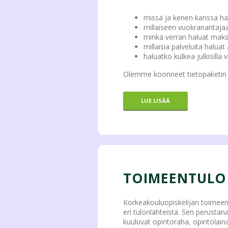
missä ja kenen kanssa ha
millaiseen vuokranantajaa
minkä verran haluat mak
millaisia palveluita halua
haluatko kulkea julkisilla v
Olemme koonneet tietopaketin a
LUE LISÄÄ
TOIMEENTULO
Korkeakouluopiskelijan toimee
eri tulonlähteistä. Sen perustan
kuuluvat opintoraha, opintolain