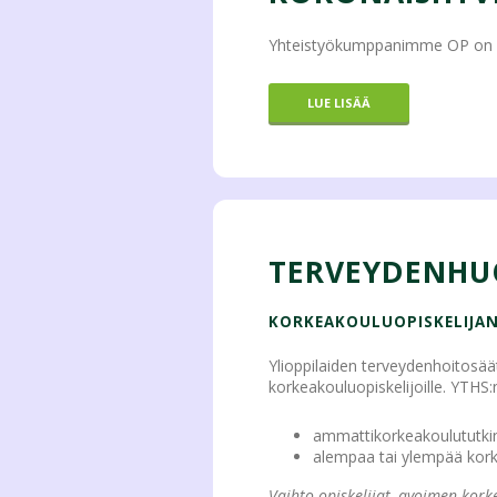
Yhteistyökumppanimme OP on koo
LUE LISÄÄ
TERVEYDENHU
KORKEAKOULUOPISKELIJA
Ylioppilaiden terveydenhoitosäät
korkeakouluopiskelijoille. YTHS:n
ammattikorkeakoulututki
alempaa tai ylempää kork
Vaihto-opiskelijat, avoimen korke