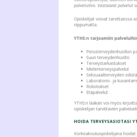
palveluihin. Vastaavat palvelut 
Opiskelijat voivat tarvittaessa
riippumatta.
YTHS:n tarjoamiin palveluih
Perusterveydenhuollon pa
Suun terveydenhuolto
Terveystarkastukset
Mielenterveyspalvelut
Seksuaaliterveyden edist
Laboratorio- ja kuvantam
Rokotukset
Etäpalvelut
YTHS:n lääkäri voi myös kirjoit
opiskelijan tarvittavien palveluid
HOIDA TERVEYSASIOTASI Y
Korkeakouluopiskelijana hoidat 