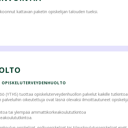
nnut kattavan paketin opiskelijan talouden tueksi.
OLTO
N OPISKELUTERVEYDENHUOLTO
iö (YTHS) tuottaa opiskeluterveydenhuollon palvelut kaikille tutkintoa 
 palveluihin oikeutettuja ovat läsnä olevaksi ilmoittautuneet opiskelija
ntoa tai ylempää ammattikorkeakoulututkintoa
eakoulututkintoa.
akoulun opiskelijat, polkuopiskelijat tai tilauskoulutusopiskelijat eivät