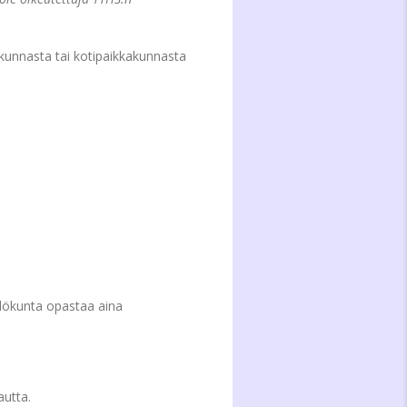
akunnasta tai kotipaikkakunnasta
ilökunta opastaa aina
autta.