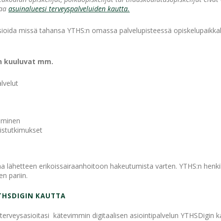
saa
asuinalueesi terveyspalveluiden kautta.
 asioida missä tahansa YTHS:n omassa palvelupisteessä opiskelupaikk
in kuuluvat mm.
lvelut
äminen
istutkimukset
taa lähetteen erikoissairaanhoitoon hakeutumista varten. YTHS:n henk
en pariin.
THSDIGIN KAUTTA
terveysasioitasi kätevimmin digitaalisen asiointipalvelun YTHSDigin k