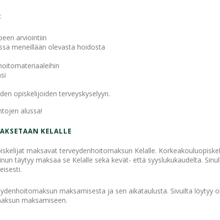
:
een arviointiin
nssa meneillään olevasta hoidosta
hoitomateriaaleihin
si
a
en opiskelijoiden terveyskyselyyn.
ntojen alussa!
AKSETAAN KELALLE
opiskelijat maksavat terveydenhoitomaksun Kelalle. Korkeakouluopisk
inun täytyy maksaa se Kelalle sekä kevät- että syyslukukaudelta. Sinul
isesti.
rveydenhoitomaksun maksamisesta ja sen aikataulusta. Sivuilta löytyy 
omaksun maksamiseen.