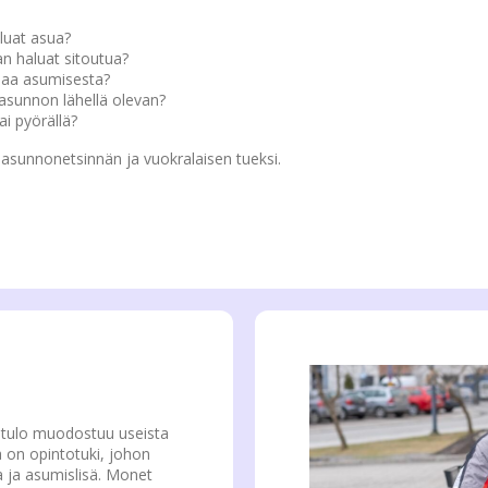
luat asua?
n haluat sitoutua?
saa asumisesta?
t asunnon lähellä olevan?
ai pyörällä?
sunnonetsinnän ja vuokralaisen tueksi.
ntulo muodostuu useista
a on opintotuki, johon
a ja asumislisä. Monet