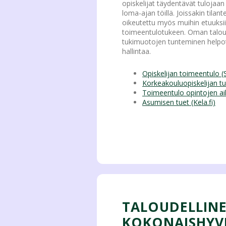
opiskelijat täydentävät tulojaan
loma-ajan töillä. Joissakin tilante
oikeutettu myös muihin etuuksii
toimeentulotukeen. Oman taloud
tukimuotojen tunteminen helpot
hallintaa.
Opiskelijan toimeentulo (
Korkeakouluopiskelijan tue
Toimeentulo opintojen aik
Asumisen tuet (Kela.fi)
TALOUDELLINE
KOKONAISHYV