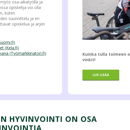
 myös osa-aikatyöllä ja
issa opiskelija voi olla
n, kuten
en suunnittelu ja eri
tavat opiskelua ja arjen
Suomi.fi)
t (Kela.fi)
ana (Työmarkkinatori.fi)
Kuinka tulla toimeen o
vinkit!
LUE LISÄÄ
N HYVINVOINTI ON OSA
INVOINTIA