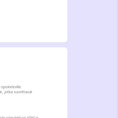
opiskeleville
t, jotka suorittavat
 ole oikeutettuja YTHS:n