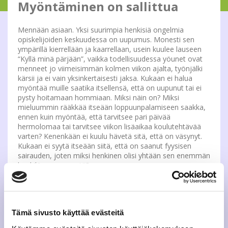
Myöntäminen on sallittua
Mennään asiaan. Yksi suurimpia henkisiä ongelmia
opiskelijoiden keskuudessa on uupumus. Monesti sen
ympärillä kierrellään ja kaarrellaan, usein kuulee lauseen
“Kyllä minä pärjään”, vaikka todellisuudessa yöunet ovat
menneet jo viimeisimmän kolmen viikon ajalta, työnjälki
kärsii ja ei vain yksinkertaisesti jaksa. Kukaan ei halua
myöntää muille saatika itsellensä, että on uupunut tai ei
pysty hoitamaan hommiaan. Miksi näin on? Miksi
mieluummin rääkkää itseään loppuunpalamiseen saakka,
ennen kuin myöntää, että tarvitsee pari päivää
hermolomaa tai tarvitsee viikon lisäaikaa koulutehtävää
varten? Kenenkään ei kuulu hävetä sitä, että on väsynyt.
Kukaan ei syytä itseään siitä, että on saanut fyysisen
sairauden, joten miksi henkinen olisi yhtään sen enemmän
henkilön omaa syytä?
Olen itsekin kokenut monesti uupumusta, työstressin,
koulutöiden tai henkilökohtaisen elämän takia ja olen
myös itsekin monesti mennyt täysillä eteenpäin vaikka
Tämä sivusto käyttää evästeitä
loppuunpalaminen kolkuttikin jo ovella. Yksinkertaisesti
näin kävi vain siitä syystä, että en suostunut myöntämään