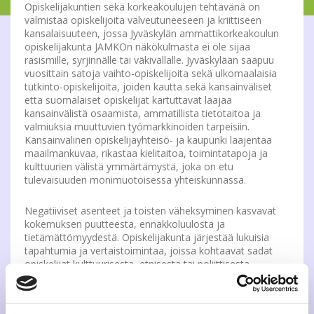
Opiskelijakuntien sekä korkeakoulujen tehtävänä on
valmistaa opiskelijoita valveutuneeseen ja kriittiseen
kansalaisuuteen, jossa Jyväskylän ammattikorkeakoulun
opiskelijakunta JAMKOn näkökulmasta ei ole sijaa
rasismille, syrjinnälle tai väkivallalle. Jyväskylään saapuu
vuosittain satoja vaihto-opiskelijoita sekä ulkomaalaisia
tutkinto-opiskelijoita, joiden kautta sekä kansainväliset
että suomalaiset opiskelijat kartuttavat laajaa
kansainvälistä osaamista, ammatillista tietotaitoa ja
valmiuksia muuttuvien työmarkkinoiden tarpeisiin.
Kansainvälinen opiskelijayhteisö- ja kaupunki laajentaa
maailmankuvaa, rikastaa kielitaitoa, toimintatapoja ja
kulttuurien välistä ymmärtämystä, joka on etu
tulevaisuuden monimuotoisessa yhteiskunnassa.
Negatiiviset asenteet ja toisten väheksyminen kasvavat
kokemuksen puutteesta, ennakkoluulosta ja
tietämättömyydestä. Opiskelijakunta järjestää lukuisia
tapahtumia ja vertaistoimintaa, joissa kohtaavat sadat
opiskelijat kulttuurisesta, etnisestä tai poliittisesta
taustasta riippumatta. “Kenenkään ei tule pelätä omiin
taustoihinsa tai vakaumuksiinsa liittyvää henkistä tai
fyysistä väkivaltaa tapahtumissamme,