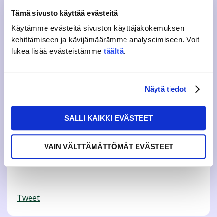
opiskelukaupungissamme tai missään muuallakaan”,
sanoo JAMKOn hallituksen puheenjohtaja Niina Lampi.
Tämä sivusto käyttää evästeitä
Meidän tulee myös muistaa, että tuhansia suomalaisia
Käytämme evästeitä sivuston käyttäjäkokemuksen
lähtee ulkomaille sekä opiskelemaan että töihin ja heidän
turvallisuutensa ja tasa-arvoinen kohtelunsa on yhtälailla
kehittämiseen ja kävijämäärämme analysoimiseen. Voit
perusoikeus.
lukea lisää evästeistämme
täältä
.
Opiskelijakunta JAMKO on mukana rakentamassa sekä
yhdenvertaista että turvallista Jyväskylää ja Suomea.
Näytä tiedot
Jyväskylän ammattikorkeakoulun opiskelijakunta JAMKOn
puolesta,
SALLI KAIKKI EVÄSTEET
Niina Lampi, Puheenjohtaja
VAIN VÄLTTÄMÄTTÖMÄT EVÄSTEET
Hannu Järvistö, Toiminnanjohtaja
Tweet