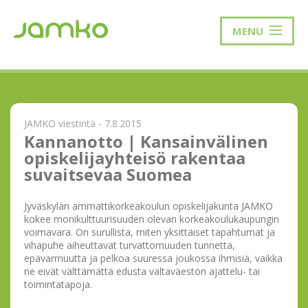
MENU
JAMKO viestintä - 7.8.2015
Kannanotto | Kansainvälinen
opiskelijayhteisö rakentaa
suvaitsevaa Suomea
Jyväskylän ammattikorkeakoulun opiskelijakunta JAMKO
kokee monikulttuurisuuden olevan korkeakoulukaupungin
voimavara. On surullista, miten yksittäiset tapahtumat ja
vihapuhe aiheuttavat turvattomuuden tunnetta,
epävarmuutta ja pelkoa suuressa joukossa ihmisiä, vaikka
ne eivät välttämättä edusta valtaväestön ajattelu- tai
toimintatapoja.