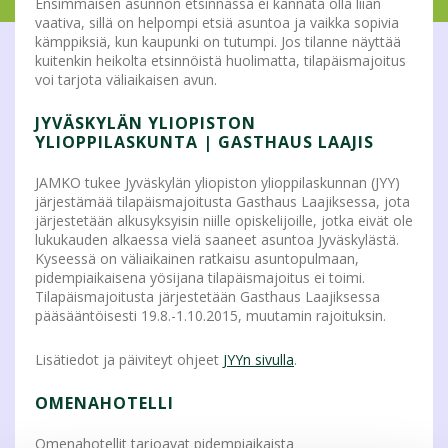
Ensimmäisen asunnon etsinnässä ei kannata olla liian
vaativa, sillä on helpompi etsiä asuntoa ja vaikka sopivia
kämppiksiä, kun kaupunki on tutumpi. Jos tilanne näyttää
kuitenkin heikolta etsinnöistä huolimatta, tilapäismajoitus
voi tarjota väliaikaisen avun.
JYVÄSKYLÄN YLIOPISTON
YLIOPPILASKUNTA | GASTHAUS LAAJIS
JAMKO tukee Jyväskylän yliopiston ylioppilaskunnan (JYY)
järjestämää tilapäismajoitusta Gasthaus Laajiksessa, jota
järjestetään alkusyksyisin niille opiskelijoille, jotka eivät ole
lukukauden alkaessa vielä saaneet asuntoa Jyväskylästä.
Kyseessä on väliaikainen ratkaisu asuntopulmaan,
pidempiaikaisena yösijana tilapäismajoitus ei toimi.
Tilapäismajoitusta järjestetään Gasthaus Laajiksessa
pääsääntöisesti 19.8.-1.10.2015, muutamin rajoituksin.
Lisätiedot ja päiviteyt ohjeet
JYYn sivulla
.
OMENAHOTELLI
Omenahotellit tarjoavat pidempiaikaista