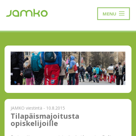
MENU
JAMKO viestintä - 10.8.2015
Tilapäismajoitusta
opiskelijoille