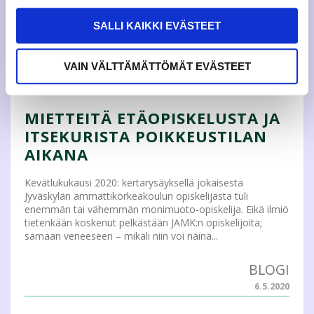
päätökset kuitenkin? Yhdellä äänellä ei ole mitään
merkitystä kaikkien niiden muiden äänien rinnal...
SALLI KAIKKI EVÄSTEET
BLOGI
VAIN VÄLTTÄMÄTTÖMÄT EVÄSTEET
16.4.2021
MIETTEITÄ ETÄOPISKELUSTA JA
ITSEKURISTA POIKKEUSTILAN
AIKANA
Kevätlukukausi 2020: kertarysäyksellä jokaisesta
Jyväskylän ammattikorkeakoulun opiskelijasta tuli
enemmän tai vähemmän monimuoto-opiskelija. Eikä ilmiö
tietenkään koskenut pelkästään JAMK:n opiskelijoita;
samaan veneeseen – mikäli niin voi näinä...
BLOGI
6.5.2020