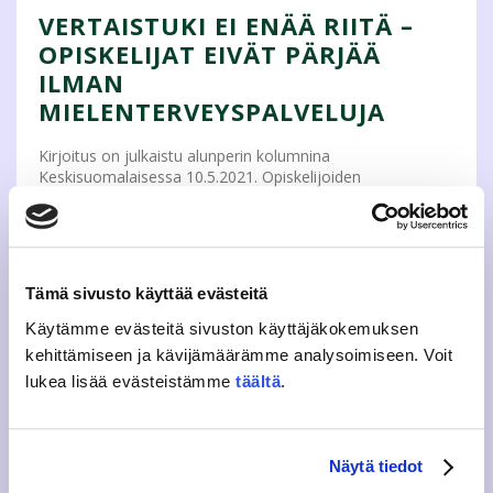
VERTAISTUKI EI ENÄÄ RIITÄ –
OPISKELIJAT EIVÄT PÄRJÄÄ
ILMAN
MIELENTERVEYSPALVELUJA
Kirjoitus on julkaistu alunperin kolumnina
Keskisuomalaisessa 10.5.2021. Opiskelijoiden
mielenterveyspäivän valtakunnallisen kampanjan teemana
oli osallisuus ja oikeus apuun. Jyväskylän
ammattikorkeakoulun opiskelijakunta JAMKO kampanjoi
päivää no...
Tämä sivusto käyttää evästeitä
BLOGI
Käytämme evästeitä sivuston käyttäjäkokemuksen
26.5.2021
kehittämiseen ja kävijämäärämme analysoimiseen. Voit
lukea lisää evästeistämme
täältä
.
MEILLÄ NUORILLA ON VÄLIÄ
Kirjoitus on julkaistu alunperin kolumnina
Näytä tiedot
Keskisuomalaisessa 14.4.2021. “Mitä järkeä muka minun
opiskelijana on äänestää, kun pukumiehet tekevät ne