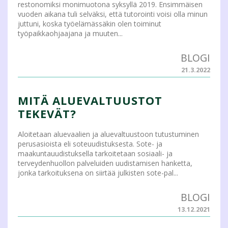
restonomiksi monimuotona syksyllä 2019. Ensimmäisen
vuoden aikana tuli selväksi, että tutorointi voisi olla minun
juttuni, koska työelämässäkin olen toiminut
työpaikkaohjaajana ja muuten...
BLOGI
21.3.2022
MITÄ ALUEVALTUUSTOT
TEKEVÄT?
Aloitetaan aluevaalien ja aluevaltuustoon tutustuminen
perusasioista eli soteuudistuksesta. Sote- ja
maakuntauudistuksella tarkoitetaan sosiaali- ja
terveydenhuollon palveluiden uudistamisen hanketta,
jonka tarkoituksena on siirtää julkisten sote-pal...
BLOGI
13.12.2021