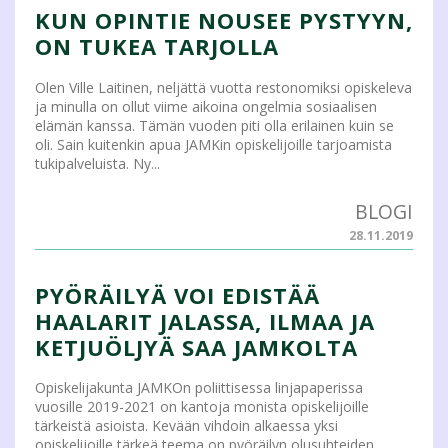
KUN OPINTIE NOUSEE PYSTYYN,
ON TUKEA TARJOLLA
Olen Ville Laitinen, neljättä vuotta restonomiksi opiskeleva
ja minulla on ollut viime aikoina ongelmia sosiaalisen
elämän kanssa. Tämän vuoden piti olla erilainen kuin se
oli. Sain kuitenkin apua JAMKin opiskelijoille tarjoamista
tukipalveluista. Ny...
BLOGI
28.11.2019
PYÖRÄILYÄ VOI EDISTÄÄ
HAALARIT JALASSA, ILMAA JA
KETJUÖLJYÄ SAA JAMKOLTA
Opiskelijakunta JAMKOn poliittisessa linjapaperissa
vuosille 2019-2021 on kantoja monista opiskelijoille
tärkeistä asioista. Kevään vihdoin alkaessa yksi
opiskelijoille tärkeä teema on pyöräilyn olusuhteiden