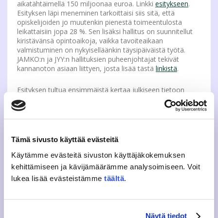
aikatähtäimellä 150 miljoonaa euroa. Linkki
esitykseen
.
Esityksen läpi meneminen tarkoittaisi siis sitä, että
opiskelijoiden jo muutenkin pienestä toimeentulosta
leikattaisiin jopa 28 %. Sen lisäksi hallitus on suunnitellut
kiristävänsä opintoaikoja, vaikka tavoiteaikaan
valmistuminen on nykyiselläänkin täysipäiväistä työtä.
JAMKO:n ja JYY:n hallituksien puheenjohtajat tekivät
kannanoton asiaan liittyen, josta lisää tästä
linkistä
.
Esityksen tultua ensimmäistä kertaa julkiseen tietoon
aiheutti se suuren huomion opiskelijakentällä. Niin
opiskelijakunnat kuin ylioppilaskunnat ympäri Suomea –
mukaan lukien myös allekirjoittanut – ovat tuominneet
Uusitalon esittämän leikkausselvityksen. Leikkauksien
toteutuessa suomalainen koulutus ei olisi enää tasa-
Tämä sivusto käyttää evästeitä
arvoista ja koulutuksen laatu kärsisi.
Käytämme evästeitä sivuston käyttäjäkokemuksen
Esitykset ovat johtaneet siihen, että me opiskelijat
kehittämiseen ja kävijämäärämme analysoimiseen. Voit
olemme saaneet tarpeeksemme huonosta kohtelusta ja
lukea lisää evästeistämme
täältä
.
jatkuvasta sortamisesta. Mitään muuta kansanryhmää ei
pakoteta ottamaan lainaa omien elinkustannuksien
ylläpitämiseen. Lisäksi lainapainotteisempaan
koulutukseen kannustaminen aiheuttaa epävarmuutta
Näytä tiedot