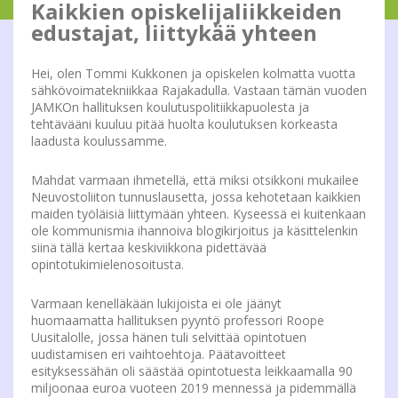
Kaikkien opiskelijaliikkeiden
edustajat, liittykää yhteen
Hei, olen Tommi Kukkonen ja opiskelen kolmatta vuotta
sähkövoimatekniikkaa Rajakadulla. Vastaan tämän vuoden
JAMKOn hallituksen koulutuspolitiikkapuolesta ja
tehtävääni kuuluu pitää huolta koulutuksen korkeasta
laadusta koulussamme.
Mahdat varmaan ihmetellä, että miksi otsikkoni mukailee
Neuvostoliiton tunnuslausetta, jossa kehotetaan kaikkien
maiden työläisiä liittymään yhteen. Kyseessä ei kuitenkaan
ole kommunismia ihannoiva blogikirjoitus ja käsittelenkin
siinä tällä kertaa keskiviikkona pidettävää
opintotukimielenosoitusta.
Varmaan kenelläkään lukijoista ei ole jäänyt
huomaamatta hallituksen pyyntö professori Roope
Uusitalolle, jossa hänen tuli selvittää opintotuen
uudistamisen eri vaihtoehtoja. Päätavoitteet
esityksessähän oli säästää opintotuesta leikkaamalla 90
miljoonaa euroa vuoteen 2019 mennessä ja pidemmällä