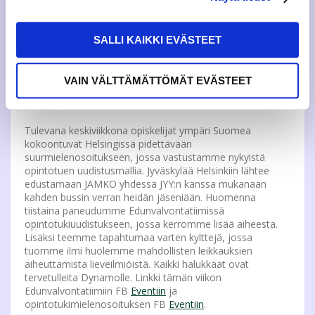
nykyisen taloudellisen tilanteen takia. Samalla koulutuksen
laatu kärsii, kun potentiaaliset hakijat eivät uskalla hakea
kouluun velkakierteen pelon takia. Lisäksi
SALLI KAIKKI EVÄSTEET
opintotukikuukausien vähentäminen vie omalta osaltaan
koulutuksen laatua pakottamalla opiskelijoita
suorittamaan kurssit sieltä helpoimmasta päästä sen
VAIN VÄLTTÄMÄTTÖMÄT EVÄSTEET
sijaan, että kursseihin panostettaisiin niiden vaatimalla
tavalla.
Tulevana keskiviikkona opiskelijat ympäri Suomea
kokoontuvat Helsingissä pidettävään
suurmielenosoitukseen, jossa vastustamme nykyistä
opintotuen uudistusmallia. Jyväskylää Helsinkiin lähtee
edustamaan JAMKO yhdessä JYY:n kanssa mukanaan
kahden bussin verran heidän jäseniään. Huomenna
tiistaina paneudumme Edunvalvontatiimissä
opintotukiuudistukseen, jossa kerromme lisää aiheesta.
Lisäksi teemme tapahtumaa varten kylttejä, jossa
tuomme ilmi huolemme mahdollisten leikkauksien
aiheuttamista lieveilmiöistä. Kaikki halukkaat ovat
tervetulleita Dynamolle. Linkki tämän viikon
Edunvalvontatiimiin FB
Eventiin
ja
opintotukimielenosoituksen FB
Eventiin
.