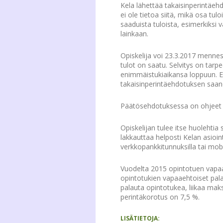
Kela lähettää takaisinperintäehdo
ei ole tietoa siitä, mikä osa tu
saaduista tuloista, esimerkiksi 
lainkaan.
Opiskelija voi 23.3.2017 mennes
tulot on saatu. Selvitys on tarp
enimmäistukiaikansa loppuun. Ede
takaisinperintäehdotuksen saane
Päätösehdotuksessa on ohjeet si
Opiskelijan tulee itse huolehtia 
lakkauttaa helposti Kelan asioi
verkkopankkitunnuksilla tai mobi
Vuodelta 2015 opintotuen vapaae
opintotukien vapaaehtoiset pal
palauta opintotukea, liikaa mak
perintäkorotus on 7,5 %.
LISÄTIETOJA: