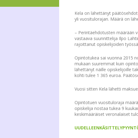
Kela on lähettänyt päätösehdot
yli vuositulorajan.
Määrä on läh
– Perintäehdotusten määrään vai
vastaava suunnittelija Ilpo Lah
rajoittanut opiskelijoiden työs
Opintotukea sai vuonna 2015 noin
mukaan suuremmat kuin opintotu
lähettänyt näille opiskelijoille
kohti tulee 1 365 euroa. Päätös
Vuosi sitten Kela lähetti maksue
Opintotuen vuosituloraja määrä
opiskelija nostaa tukea 9 kuuka
keskimääräiset veronalaiset tul
UUDELLEENKÄSITTELYPYYNT