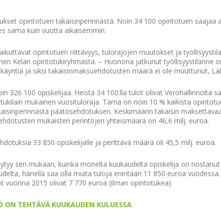
ukset opintotuen takaisinperinnästä. Noin 34 100 opintotuen saajaa 
es sama kuin vuotta aikaisemmin.
kuttavat opintotuen riittävyys, tulorajojen muutokset ja työllisyystil
tinen Kelan opintotukiryhmästä. – Huonona jatkunut työllisyystilanne o
säkäyntiä ja siksi takaisinmaksuehdotusten määrä ei ole muuttunut, Lah
 326 100 opiskelijaa. Heistä 34 100:lla tulot olivat Verohallinnolta s
kilain mukainen vuosituloraja. Tämä on noin 10 % kaikista opintotue
 takaisinperinnästä päätösehdotuksen. Keskimäärin takaisin maksettavaa
ehdotusten mukaisten perintöjen yhteismäärä on 46,6 milj. euroa.
hdotuksia 33 850 opiskelijalle ja perittävä määrä oli 45,5 milj. euroa.
ytyy sen mukaan, kuinka monelta kuukaudelta opiskelija on nostanut 
udelta, hänellä saa olla muita tuloja enintään 11 850 euroa vuodessa
ot vuonna 2015 olivat 7 770 euroa (ilman opintotukea).
Ö ON TEHTÄVÄ KUUKAUDEN KULUESSA