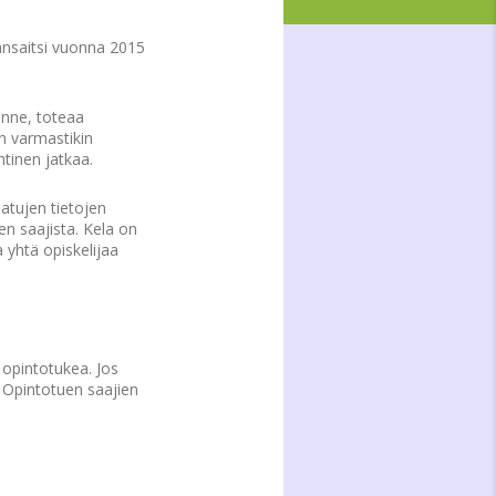
ansaitsi vuonna 2015
anne, toteaa
n varmastikin
tinen jatkaa.
aatujen tietojen
n saajista. Kela on
 yhtä opiskelijaa
opintotukea. Jos
. Opintotuen saajien