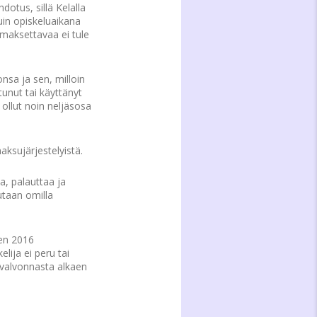
dotus, sillä Kelalla
kuin opiskeluaikana
 maksettavaa ei tule
nsa ja sen, milloin
tunut tai käyttänyt
 ollut noin neljäsosa
aksujärjestelyistä.
ua, palauttaa ja
dutaan omilla
den 2016
ija ei peru tai
ovalvonnasta alkaen