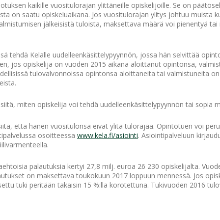
tuksen kaikille vuositulorajan ylittäneille opiskelijoille. Se on päätöseh
loista on saatu opiskeluaikana. Jos vuositulorajan ylitys johtuu muista 
valmistumisen jälkeisistä tuloista, maksettava määrä voi pienentyä tai
sä tehdä Kelalle uudelleenkäsittelypyynnön, jossa hän selvittää opinto
een, jos opiskelija on vuoden 2015 aikana aloittanut opintonsa, valmis
llisissä tulovalvonnoissa opintonsa aloittaneita tai valmistuneita on
ista.
itä, miten opiskelija voi tehdä uudelleenkäsittelypyynnön tai sopia m
siitä, että hänen vuositulonsa eivät ylitä tulorajaa. Opintotuen voi per
ntipalvelussa osoitteessa
www.kela.fi/asiointi
. Asiointipalveluun kirjau
ilivarmenteella.
htoisia palautuksia kertyi 27,8 milj. euroa 26 230 opiskelijalta. Vuo
autukset on maksettava toukokuun 2017 loppuun mennessä. Jos opiskel
settu tuki peritään takaisin 15 %:lla korotettuna. Tukivuoden 2016 tul