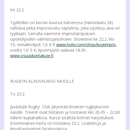
Ke 22.2.
Tyylitellen on kerran kuussa Katseessa (Väinönkatu 26)
nähtävä pitkä improvisoitu näytelmä, joka sijoittuu aina eri
tyylilajiin. Samalla näemme ImproKampuksen
opiskelijoiden valmistujaisshown. Showtime ke 22.2. klo
19, ennakkoliput 12/ 8 €
www.holvi.com/shop/kujeimpro
,
ovelta 13/ 9 €, lipunmyynti aukeaa 18:30.
www.osuuskuntakuje.fi
RUGBYN ALKEISKURSSI NAISILLE
To 23.2.
Jyväskylä Rugby Club järjestää ilmaisen rugbykurssin
naisille. Treenit ovat tiistaisin ja torstaisin klo 20.45 – 22.00
Killerin kuplahallissa. Kurssi sisältää kolmet harjoitukset.
Ensimmäinen kerta on torstaina 23.2. Lisätietoja ja
ilmoittautumiset facebookissa