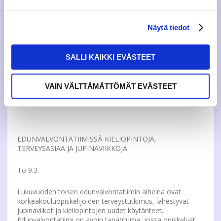
KUNTOSALIN AUKIOLOAJAT KONTAKTIVAPAALLA
Näytä tiedot
VIIKOLLA
Ma 27.2. – Su 5.3.
SALLI KAIKKI EVÄSTEET
Kuntosali auki kontaktivapaalla viikolla Ma 27.2. – Pe 3.3.
klo 9.00 – 15.00. Lauantaina suljettu. Lisätietoja:
VAIN VÄLTTÄMÄTTÖMÄT EVÄSTEET
hyvinvointi(a)jamko.fi
EDUNVALVONTATIIMISSÄ KIELIOPINTOJA,
TERVEYSASIAA JA JUPINAVIIKKOJA
To 9.3.
Lukuvuoden toisen edunvalvontatiimin aiheina ovat
korkeakouluopiskelijoiden terveystutkimus, lähestyvät
jupinaviikot ja kieliopintojen uudet käytänteet.
Edunvalvontatiimi on avoin tapahtuma, jossa opiskelijat