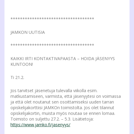
***********************************
JAMKON UUTISIA
***********************************
KAIKKI IRTI KONTAKTIVAPAASTA – HOIDA JÄSENYYS
KUNTOON!
Ti 21.2.
Jos tarvitset jäsenetuja tulevalla viikolla esim.
matkustamiseen, varmista, että jäsenyytesi on voimassa
ja että olet noutanut sen osoittamiseksi uuden tarran
opiskelijakorttiisi JAMKOn toimistolta. Jos olet tilannut
opiskelijakortin, muista myös noutaa se ennen lomaa.
Toimisto on suljettu 27.2. – 5.3. Lisätietoja:
https://www.jamko.fi/jasenyys/