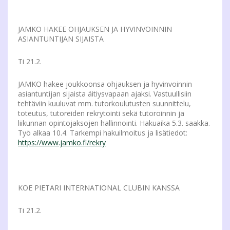
JAMKO HAKEE OHJAUKSEN JA HYVINVOINNIN
ASIANTUNTIJAN SIJAISTA
Ti 21.2.
JAMKO hakee joukkoonsa ohjauksen ja hyvinvoinnin
asiantuntijan sijaista äitiysvapaan ajaksi. Vastuullisiin
tehtäviin kuuluvat mm. tutorkoulutusten suunnittelu,
toteutus, tutoreiden rekrytointi sekä tutoroinnin ja
liikunnan opintojaksojen hallinnointi. Hakuaika 5.3. saakka.
Työ alkaa 10.4. Tarkempi hakuilmoitus ja lisätiedot:
https://www.jamko.fi/rekry
KOE PIETARI INTERNATIONAL CLUBIN KANSSA
Ti 21.2.