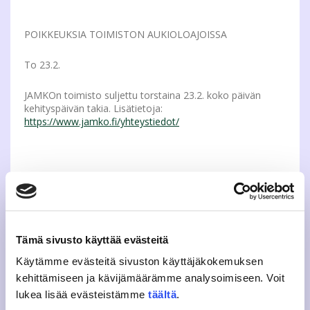
POIKKEUKSIA TOIMISTON AUKIOLOAJOISSA
To 23.2.
JAMKOn toimisto suljettu torstaina 23.2. koko päivän
kehityspäivän takia. Lisätietoja:
https://www.jamko.fi/yhteystiedot/
JAMKON TOIMISTO JA KAHVILA SULJETTU VIIKOLLA 9
Ma 27.2. – Su 5.3.
Tämä sivusto käyttää evästeitä
JAMKOn toimisto ja kahvila suljettu kontaktivapaan viikon
ajan 27.2. – 5.3. Huomioithan, että mm. opinnäytteen
Käytämme evästeitä sivuston käyttäjäkokemuksen
kansitustilaukset eivät etene viikon 9 aikana.
kehittämiseen ja kävijämäärämme analysoimiseen. Voit
https://www.jamko.fi/yhteystiedot/
lukea lisää evästeistämme
täältä
.