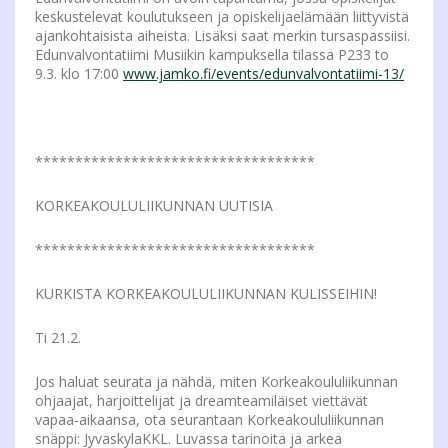
keskustelevat koulutukseen ja opiskelijaelämään liittyvistä
ajankohtaisista aiheista. Lisäksi saat merkin tursaspassiisi.
Edunvalvontatiimi Musiikin kampuksella tilassa P233 to
9.3. klo 17:00
www.jamko.fi/events/edunvalvontatiimi-13/
***********************************
KORKEAKOULULIIKUNNAN UUTISIA
***********************************
KURKISTA KORKEAKOULULIIKUNNAN KULISSEIHIN!
Ti 21.2.
Jos haluat seurata ja nähdä, miten Korkeakoululiikunnan
ohjaajat, harjoittelijat ja dreamteamiläiset viettävät
vapaa-aikaansa, ota seurantaan Korkeakoululiikunnan
snäppi: JyvaskylaKKL. Luvassa tarinoita ja arkea