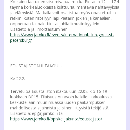
Koe ainutlaatuinen viisumivapaa matka Pietariin 12. – 17.4.
täynnä korkealuokkaista kulttuuria, mahtavia nähtävyyksiä
ja elämyksiä. Matkalla voit osallistua myös opastettuihin
retkiin, kuten risteilyyn läpi Pietarin jokien ja kanaalien,
oopperaan tai balettiin tai juhlia limusiinikyydein.
Lisätietoja ja ilmoittautuminen:
https://www.jamko.fi/events/international-club-goes-st-
petersburg/
EDUSTAJISTON ILTAKOULU
Ke 22.2.
Tervetuloa Edustajiston iltakouluun 22.02. klo 16-19
luokkaan BP15. Tilaisuus on avoin kaikille. Iltakoulussa
keskustellaan muun muassa uuden pääkampuksen
mahdollisesta sijainnista ja siihen liittyvistä tekijöistä.
Lisätietoja: epj(a)jamko.fi tai
https://www.jamko.fi/opiskelijakunta/edustajisto/