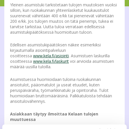
Yleinen asumistuki tarkistetaan tulojen muutoksen vuoksi
silloin, kun ruokakunnan yhteenlasketut kuukausitulot
suurenevat vähintään 400 e/kk tai pienenevät vähintään
200 e/kk. Jos tulojen muutos on tätä pienempi, tukea ei
tarvitse tarkistaa. Uutta tuloa verrataan edellisessä
asumistukipäätöksessä huomioituun tuloon.
Edellisen asumistukipäätöksen näkee esimerkiksi
kirjautumalla asiointipalveluun
osoitteessa
www.kela.fi/asiointi
. Asumistuen laskurilla
osoitteessa
www.kela.fi/laskurit
voi arvioida asumistuen
määrää uusilla tuloilla.
Asumistuessa huomioidaan tuloina ruokakunnan
ansiotulot, pääomatulot ja useat etuudet, kuten
peruspäiväraha, työmarkkinatuki ja opintoraha. Tulot
huomioidaan bruttomääräisinä. Palkkatuloista tehdään
ansiotulovähennys.
Asiakkaan täytyy ilmoittaa Kelaan tulojen
muuttuessa