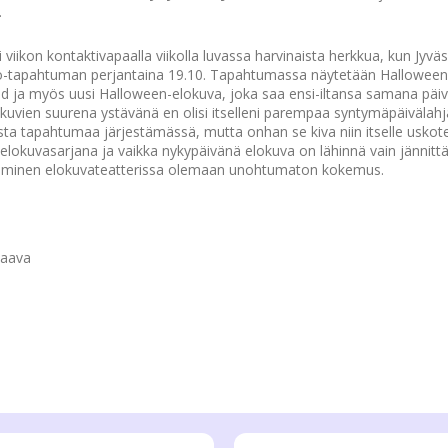
.
 viikon kontaktivapaalla viikolla luvassa harvinaista herkkua, kun Jyvä
ö-tapahtuman perjantaina 19.10. Tapahtumassa näytetään Halloween
ead ja myös uusi Halloween-elokuva, joka saa ensi-iltansa samana pä
uvien suurena ystävänä en olisi itselleni parempaa syntymäpäivälahja
sta tapahtumaa järjestämässä, mutta onhan se kiva niin itselle uskotell
 elokuvasarjana ja vaikka nykypäivänä elokuva on lähinnä vain jännitt
keminen elokuvateatterissa olemaan unohtumaton kokemus.
taava