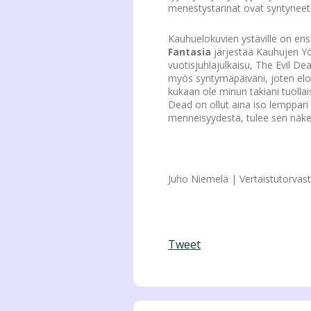
menestystarinat ovat syntyneet
Kauhuelokuvien ystäville on ensi
Fantasia
järjestää Kauhujen Y
vuotisjuhlajulkaisu, The Evil D
myös syntymäpäiväni, joten elok
kukaan ole minun takiani tuollai
Dead on ollut aina iso lemppari
menneisyydestä, tulee sen nä
Juho Niemelä | Vertaistutorvas
Tweet