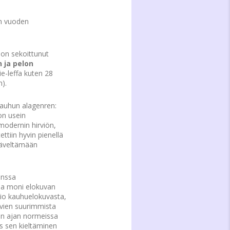
än vuoden
 on sekoittunut
 ja pelon
e-leffa kuten 28
).
kauhun alagenren:
on usein
 modernin hirviön,
tiin hyvin pienellä
säveltämään
anssa
 ja moni elokuvan
isio kauhuelokuvasta,
uvien suurimmista
 sen ajan normeissa
ös sen kieltäminen