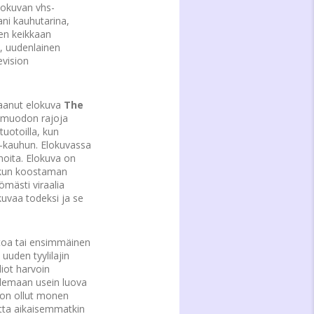
lokuvan vhs-
ani kauhutarina,
men keikkaan
en, uudenlainen
evision
saanut elokuva
The
vamuodon rajoja
tuotoilla, kun
e-kauhun. Elokuvassa
noita. Elokuva on
onkun koostaman
ömästi viraalia
kuvaa todeksi ja se
antoa tai ensimmäinen
uuden tyylilajin
iot harvoin
 olemaan usein luova
 on ollut monen
utta aikaisemmatkin