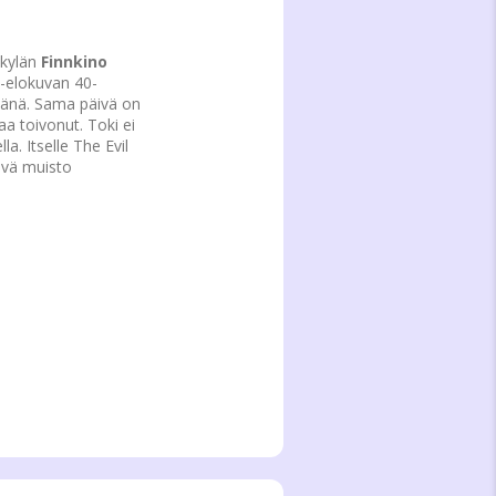
skylän
Finnkino
-elokuvan 40-
ivänä. Sama päivä on
a toivonut. Toki ei
a. Itselle The Evil
ävä muisto