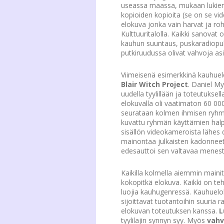
useassa maassa, mukaan lukien
kopioiden kopioita (se on se vid
elokuva jonka vain harvat ja ro
Kulttuuritalolla. Kaikki sanovat 
kauhun suuntaus, puskaradiopuhe
putkiruudussa olivat vahvoja as
Viimeisenä esimerkkinä kauhuel
Blair Witch Project
. Daniel M
uudella tyylillään ja toteutuksel
elokuvalla oli vaatimaton 60 00
seurataan kolmen ihmisen ryhmä
kuvattu ryhmän käyttämien halpo
sisällön videokameroista lähes 
mainontaa julkaisten kadonneet-
edesauttoi sen valtavaa menest
Kaikilla kolmella aiemmin mainit
kokopitkä elokuva. Kaikki on teht
luojia kauhugenressä. Kauhuelok
sijoittavat tuotantoihin suuria 
elokuvan toteutuksen kanssa.
L
tyylilajin synnyn syy. Myös
vahv