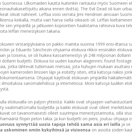
 Suomessa. Ulkomaiden kautta kuitenkin rantautui myös Suomeen e
eonauhakasettijuttu aikana ennen dvd:tä). The Evil Dead oli kuin urba
hkeat olivat nähneet. Leffaa voisi verrata Jimi Hendrixin ainoaan Suo
olleensa keikalla, mutta vain harva siellä oikeasti oli. Leffan kieltämin
 sen ympärillä ja jatkuvien kopiointien haalistama rahiseva kuva tel
ioita leffan menestyksen takana.
okuvien virstanpylväänä on pakko mainita vuonna 1999 ensi-iltansa 
yrickin ja Eduardo Sánchezin ohjaama elokuva rikkoi ensinäkin eloku
laan ja toisena, se oli huikea kassamenestys yli 248 miljoonan dollarin 
0 dollarin budjetti. Elokuva loi uuden kauhun alagenren; found footag
ä, jotka lähtevät tutkimaan metsää, jota huhujen mukaan asuttaisi 
jen kameroiden linssien läpi ja esitetty siten, että katsoja näkisi j
dokumentaarisena. Ohjaajat käyttivät elokuvan ympärillä häikäilemätt
ilmoituksia sanomalehdissä ja internetissä. Moni katsoja luulikin elo
ystä.
ulla elokuvalla on paljon yhteistä. Kaikki ovat ohjaajien varhaistuot
y vaatimattomalla budjetilla ja kaikki elokuvat ovat olleet merkittäviä 
uvat on tavanomaisesti olleet suurimpia menestystarinoita, sillä stud
rahamääriä flopin pelon takia. Ja kun budjetti on pieni, joutuu ohjaaja
uovuus synnyttää uusia tapoja tehdä sama asia eri lailla
ja se
a uskominen omiin kykyihinsä ja visioonsa
on asioita joiden ka