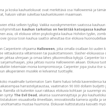
ana ja koska kauhuelokuvat ovat merkittävä osa Halloweeniä ja täm
vat, halusin vähän sukeltaa kauhuelokuvien maaimaan.
vien ehkä selkein tyylilaji. Vaikka vuosikymmenten saatossa kauhuun
 pohjimmiltaan
kauhun tarkoitus on herättää katsojassa kauhun
nen asia, oli elokuva sitten psykologista kauhua Hohdon tyyliin, zombi
ovie (jossa tosin kauhua saattoi aiheuttaa itse elokuva huonoudellaan
ohn Carpenterin ohjaama
Halloween
, joka omalla osallaan loi uuden 
lee viittauksesta viiltämiseen tai puukottamiseen. Slasher-elokuvassa 
an jahtaa uhrejaan ja omaa lähes yliluonnollisia kykyjä. Carpenter loi
arjamurhaajan, joka jahtasi nuoria Halloweenin aikaan. Elokuva tuotet
jouduttiin tekemään monia kompromisseja. Carpenter jopa joutui itse 
un alkuperäinen musiikki ei kelvannut tuottajille.
elä koko maailmalle tuntematon Sam Raimi halusi tehdä kavereidensa k
n aikaisempaa harrastelijataustaa, vaatimaton 90 000 dollarin budjetti
ita. Raimilla oli kuitenkin suuri rakkaus elokuvia kohtaan ja suurempi v
äin syntyi
The Evil Dead
, aikansa suunnannäyttäjä ja yksi kauhuelok
tistatuksen visuaalisella ilmeellään, innovatiivisilla kamera-ajoilla ja
ulla unohtamatta mustaa huumoria. Elokuvan kulttistatusta kasvatti my