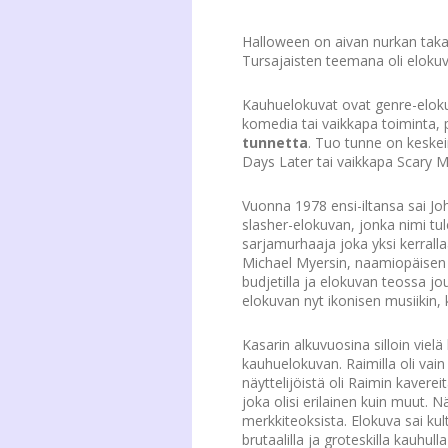
Halloween on aivan nurkan tak
Tursajaisten teemana oli eloku
Kauhuelokuvat ovat genre-eloku
komedia tai vaikkapa toiminta,
tunnetta
. Tuo tunne on keskei
Days Later tai vaikkapa Scary M
Vuonna 1978 ensi-iltansa sai J
slasher-elokuvan, jonka nimi tu
sarjamurhaaja joka yksi kerralla
Michael Myersin, naamiopäisen s
budjetilla ja elokuvan teossa 
elokuvan nyt ikonisen musiikin, k
Kasarin alkuvuosina silloin vi
kauhuelokuvan. Raimilla oli vai
näyttelijöistä oli Raimin kavere
joka olisi erilainen kuin muut. N
merkkiteoksista. Elokuva sai kult
brutaalilla ja groteskilla kauh