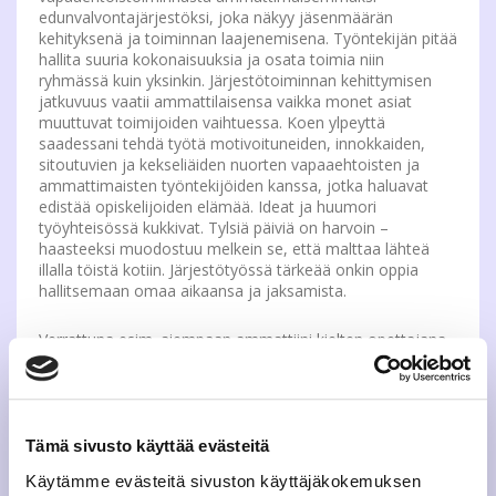
edunvalvontajärjestöksi, joka näkyy jäsenmäärän
kehityksenä ja toiminnan laajenemisena. Työntekijän pitää
hallita suuria kokonaisuuksia ja osata toimia niin
ryhmässä kuin yksinkin. Järjestötoiminnan kehittymisen
jatkuvuus vaatii ammattilaisensa vaikka monet asiat
muuttuvat toimijoiden vaihtuessa. Koen ylpeyttä
saadessani tehdä työtä motivoituneiden, innokkaiden,
sitoutuvien ja kekseliäiden nuorten vapaaehtoisten ja
ammattimaisten työntekijöiden kanssa, jotka haluavat
edistää opiskelijoiden elämää. Ideat ja huumori
työyhteisössä kukkivat. Tylsiä päiviä on harvoin –
haasteeksi muodostuu melkein se, että malttaa lähteä
illalla töistä kotiin. Järjestötyössä tärkeää onkin oppia
hallitsemaan omaa aikaansa ja jaksamista.
Verrattuna esim. aiempaan ammattiini kielten opettajana
koen, että järjestötyö on vähintään yhtä haastavaa ja
arvokasta. Se on myös vähintään yhtä monipuolista,
ihmisläheistä työtä. Mielikuva työstä ja sen mielekkyys
auttaa jaksamaan, vaikka päivät joskus pitkiksi
venyisivätkin. Aktiivisten kansalaisten ja opiskelijoiden
Tämä sivusto käyttää evästeitä
parempien mahdollisuuksien vuoksi kannattaa taistella,
Käytämme evästeitä sivuston käyttäjäkokemuksen
koska nuorethan ovat tulevaisuus, jotka hetken päästä