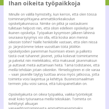
Ihan oikeita työpaikkoja
Minulle on välillä hymistelty, kun kerron, että olen töissä
toiminnanjohtajana ammattikorkeakoulun
opiskelijakunnassa. Nimike on pitkä ja vastaukseni
tulkitaan helposti niin, että olisin edelleen opiskelija tai
ikuinen opiskelija. Työpaikan kysymisen jälkeen lähinnä
seuraava kysymys voi olla, että koska aion mennä
oikeisiin töihin? Näille henkilöille vastaan, että olen niissä
jo. Järjestömme tekee vuosittain töitä JAMKin
opiskelijoiden paremman huomisen eteen ja palkinto
tästä ovat tuhannet jäsenet, jotka kokevat toimintamme
ja palvelut niin mielekkäiksi, että maksavat jäsenmaksun
ja auttavat meitä auttamaan heitä. Tämä todistanee, että
meillä tehdään jotain oikeinkin. Ylimielisyyteen ei ole varaa
– vaan jäsenille täytyy tuottaa arvoa myös jatkossa, jotta
toiminta voisi laajentua ja kehittyä. Businessmaailman
termein joku voisi sanoa, että tulospainettakin on.
Opiskelijakunta on oikea työpaikka, vaikka työntekijät
eivät koko työuraansa meillä tekisikään. Toiminta on
kehittynyt alkuajan
vapaaehtoistoiminnasta ammattimaisemmaksi