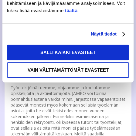
pyörittävät tätä maata ja maapalloa.
kehittämiseen ja kävijämäärämme analysoimiseen. Voit
Vapaaehtoistoimijoiden kehittymisen tukeminen ja
lukea lisää evästeistämme
täältä
.
tulosten näkeminen nuorten noustessa esim. kansallisen
tason järjestötoimiin tuntuu järjestötyöntekijästä hyvältä.
On ilo auttaa ihmisiä kehittymään eteenpäin.
Näytä tiedot
Opiskelijakunnat ovat olleet olemassa lakisääteisinä jo
reilun kymmenen vuotta – vähitellen myös vapaaehtoisten
toimijoiden tueksi on palkattu henkilökuntaa. Sama pätee
SALLI KAIKKI EVÄSTEET
JAMKOon. Itseni lisäksi JAMKOssa opiskelijoiden ja
opiskelija-aktiivien tukena toimii kolme asiantuntijaa, jotka
vastaavat mm. jäsenpalveluista, ohjauksesta,
VAIN VÄLTTÄMÄTTÖMÄT EVÄSTEET
hyvinvoinnista, viestinnästä ja edunvalvonnasta.
Työntekijöinä tuemme, ohjaamme ja koulutamme
opiskelijoita ja aktiivitoimijoita. JAMKO voi toimia
ponnahduslautana vaikka mihin. Järjestössä vapaaehtoiset
pääsevät monesti myös kokemaan sellaisia työelämän
asioita, joita he eivät tekisi edes monen vuoden
kokemuksen jälkeen. Esimerkiksi esimiesasema ja
henkilöiden rekrytointi, oli kyseessä tutorit tai työntekijät,
ovat sellaisia asioita mitä moni ei pääse työelämässään
tekemään välttämättä koskaan. Meiltä saaduilla