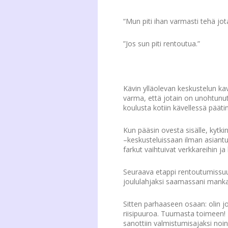
“Mun piti ihan varmasti tehä j
”Jos sun piti rentoutua.”
Kävin ylläolevan keskustelun ka
varma, että jotain on unohtunut.
koulusta kotiin kävellessä pääti
Kun pääsin ovesta sisälle, kytk
–keskusteluissaan ilman asiantun
farkut vaihtuivat verkkareihin ja 
Seuraava etappi rentoutumissuu
joululahjaksi saamassani mankas
Sitten parhaaseen osaan: olin jo 
riisipuuroa. Tuumasta toimeen!
sanottiin valmistumisajaksi noin 4