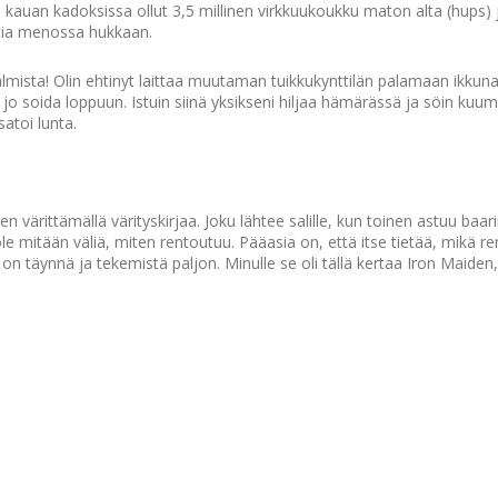
ytää kauan kadoksissa ollut 3,5 millinen virkkuukoukku maton alta (hups)
htia menossa hukkaan.
valmista! Olin ehtinyt laittaa muutaman tuikkukynttilän palamaan ikkuna
 jo soida loppuun. Istuin siinä yksikseni hiljaa hämärässä ja söin kuum
atoi lunta.
 värittämällä värityskirjaa. Joku lähtee salille, kun toinen astuu baarii
 ole mitään väliä, miten rentoutuu. Pääasia on, että itse tietää, mikä r
i on täynnä ja tekemistä paljon. Minulle se oli tällä kertaa Iron Maiden,