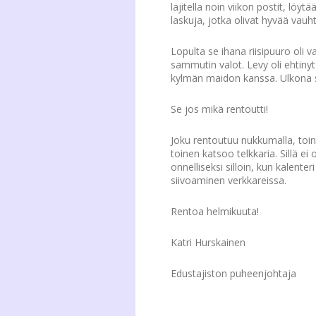
lajitella noin viikon postit, lö
laskuja, jotka olivat hyvää vau
Lopulta se ihana riisipuuro oli 
sammutin valot. Levy oli ehtinyt
kylmän maidon kanssa. Ulkona s
Se jos mikä rentoutti!
Joku rentoutuu nukkumalla, toinen
toinen katsoo telkkaria. Sillä ei
onnelliseksi silloin, kun kalenter
siivoaminen verkkareissa.
Rentoa helmikuuta!
Katri Hurskainen
Edustajiston puheenjohtaja