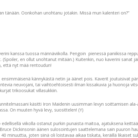
otan tänään. Oonkohan unohtanu jotakin. Missä mun kalenteri on?”
verini kanssa tuossa männäviikolla. Pengoin pienessä paniikissa reppua
 (Spoiler, en ollut unohtanut mitään.) Kuitenkin, nuo kaverini sanat jä
n, että nyt mää rentoudun!
in ensimmäisenä kännykästä netin ja äänet pois. Kaverit joutuisivat
tevia neuvojani, tai vaihtoehtoisesti ilman kissakuvia ja huonoja vits
kurjat trikoosukat villasukkiin.
nnitelmassani käsitti Iron Maidenin uusimman levyn soittamisen ala-
sa. On muuten hyvä levy, suosittelen! (Y)
edellisellä viikolla ostanut purkin punaista maitoa, ajatuksena keittää 
 Bruce Dickinsonin äänen sulosointujen saattelemana sain puuron h
0 minuuttia, joten siinä oli loistavaa aikaa tiskata, keräillä likaiset su