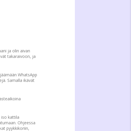
ni ja olin aivan
ivät takaraivoon, ja
 pärjäämään WhatsApp
ejä. Samalla ikävät
asteaikoina
iso kattila
autumaan. Ohjeessa
kat pyykkikoriin,