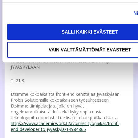
JAMKin kampusten sisätiloissa ei saa käyttää nasta- tai
Nä
liukuestekenkiä lattiapintojen naarmuuntumisen ja
vioittumisen vuoksi. Nasta- tai liukuestekengät tulee
vaihtaa toisiin kenkiin jo eteistiloissa tai laittaa niiden
SALLI KAIKKI EVÄSTEET
päälle erilliset overshoe-pohjat.
VAIN VÄLTTÄMÄTTÖMÄT EVÄSTEET
HAUSSA KOKOAIKAINEN FRONT END KEHITTÄJÄ
JYVÄSKYLÄÄN
Ti 21.3.
Etsimme kokoaikaista front-end kehittäjää Jyväskylään
Probis Solutionsille kokoaikaiseen työsuhteeseen.
Etsimme tiimipelaajaa, jolla on hyvät
ongelmanratkaisutaidot sekä kyky oppia uusia
teknologioita nopeasti. Lue lisää ja hae paikkaa täältä:
https://www.academicwork.fi/avoimet-tyopaikat/front-
end-developer-to-jyvaskyla/14984865