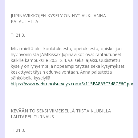
JUPINAVIIKKOJEN KYSELY ON NYT AUKI! ANNA
PALAUTETTA
Ti 21.3.
Mitä mieltä olet koulutuksesta, opetuksesta, opiskelijan
hyvinvoinnista JAMKissa? Jupinaviikot ovat rantautuneet
kaikille kampuksille 20.3.-2.4. väliseksi ajaksi. Uudistettu
kysely on lyhyempi ja nopeampi täyttää sekä kysymykset
keskittyvät täysin edunvalvontaan. Anna palautetta
sähköisellä kyselyllä
https://www.webropolsurveys.com/S/115FA863C348CF6C.par
KEVÄÄN TOISEKSI VIIMEISELLÄ TIISTAIKLUBILLA
LAUTAPELITURNAUS
Ti 21.3.