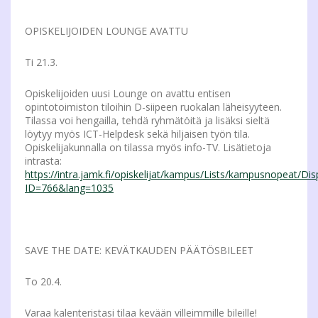
OPISKELIJOIDEN LOUNGE AVATTU
Ti 21.3.
Opiskelijoiden uusi Lounge on avattu entisen
opintotoimiston tiloihin D-siipeen ruokalan läheisyyteen.
Tilassa voi hengailla, tehdä ryhmätöitä ja lisäksi sieltä
löytyy myös ICT-Helpdesk sekä hiljaisen työn tila.
Opiskelijakunnalla on tilassa myös info-TV. Lisätietoja
intrasta:
https://intra.jamk.fi/opiskelijat/kampus/Lists/kampusnopeat/D
ID=766&lang=1035
SAVE THE DATE: KEVÄTKAUDEN PÄÄTÖSBILEET
To 20.4.
Varaa kalenteristasi tilaa kevään villeimmille bileille!