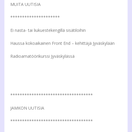
MUITA UUTISIA
*********************
Ei nasta- tai liukuestekengillä sisätiloihin
Haussa kokoaikainen Front End – kehittäjä Jyväskylään
Radioamatöörikurssi Jyväskylässä
***********************************
JAMKON UUTISIA
***********************************