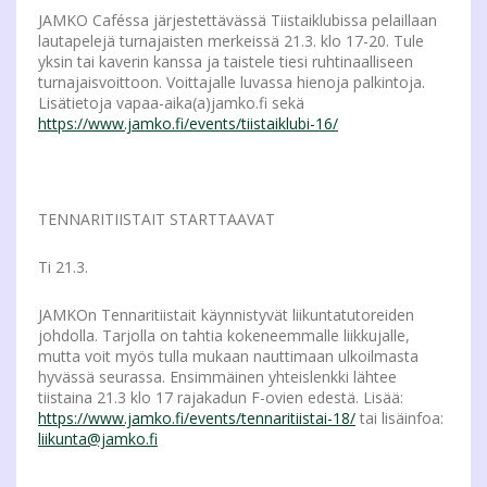
JAMKO Caféssa järjestettävässä Tiistaiklubissa pelaillaan
lautapelejä turnajaisten merkeissä 21.3. klo 17-20. Tule
yksin tai kaverin kanssa ja taistele tiesi ruhtinaalliseen
turnajaisvoittoon. Voittajalle luvassa hienoja palkintoja.
Lisätietoja vapaa-aika(a)jamko.fi sekä
https://www.jamko.fi/events/tiistaiklubi-16/
TENNARITIISTAIT STARTTAAVAT
Ti 21.3.
JAMKOn Tennaritiistait käynnistyvät liikuntatutoreiden
johdolla. Tarjolla on tahtia kokeneemmalle liikkujalle,
mutta voit myös tulla mukaan nauttimaan ulkoilmasta
hyvässä seurassa. Ensimmäinen yhteislenkki lähtee
tiistaina 21.3 klo 17 rajakadun F-ovien edestä. Lisää:
https://www.jamko.fi/events/tennaritiistai-18/
tai lisäinfoa:
liikunta@jamko.fi