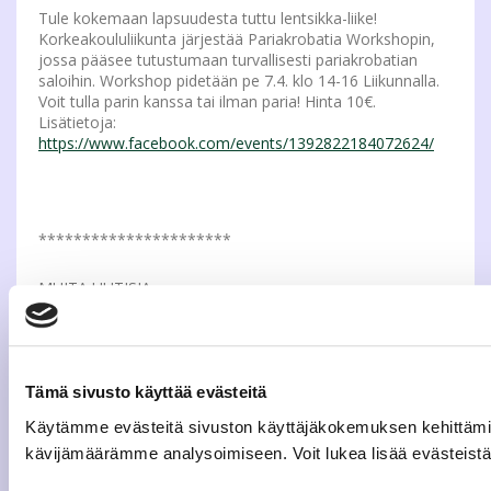
Tule kokemaan lapsuudesta tuttu lentsikka-liike!
Korkeakoululiikunta järjestää Pariakrobatia Workshopin,
jossa pääsee tutustumaan turvallisesti pariakrobatian
saloihin. Workshop pidetään pe 7.4. klo 14-16 Liikunnalla.
Voit tulla parin kanssa tai ilman paria! Hinta 10€.
Lisätietoja:
https://www.facebook.com/events/1392822184072624/
**********************
MUITA UUTISIA
**********************
Tämä sivusto käyttää evästeitä
Käytämme evästeitä sivuston käyttäjäkokemuksen kehittämi
EI NASTA- TAI LIUKUESTEKENGILLÄ SISÄTILOIHIN
kävijämäärämme analysoimiseen. Voit lukea lisää evästei
Ti 21.3.