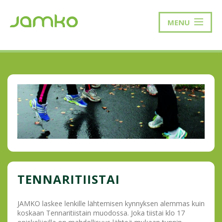
MENU
TENNARITIISTAI
JAMKO laskee lenkille lähtemisen kynnyksen alemmas kuin
koskaan Tennaritiistain muodossa. Joka tiistai klo 17