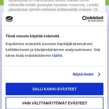
opiskelijoilla on mahdollisuus lähteä mukaan tunnin
mittaiselle lenkille Jyväskylän kauniisiin maisemiin. Lenkillä
jakaudutaan ryhmiin mieleisen lenkkivauhdin mukaan. Oli
tavoitteenasi sitten kuntoilla, saada itsesi liikkeelle tai
löytää kavereita kevyen liikunnan ohessa, Tennaritiistait
ovat siihen oikea paikka. Lenkkejä vetävät JAMKOn
maanmainiot liikuntatutorit. Tule mukaan, vapaa pääsy!
Tämä sivusto käyttää evästeitä
Mitä? Rentoa lenkkeilyä jokaiselle sopivaan tahtiin.
Missä? Parilliset viikot; lähtö Rajakadulta F oven
Käytämme evästeitä sivuston käyttäjäkokemuksen
edestä. Parittomat viikot; Lähtö Dynamo pääoven
kehittämiseen ja kävijämäärämme analysoimiseen. Voit
edestä
lukea lisää evästeistämme
täältä
.
Milloin? Joka tiistai klo 17.
Kysyttävää? Laita viestiä, liikunta(a)jamko.fi
Näytä tiedot
Lisätietoja myös
Facebookissa
SALLI KAIKKI EVÄSTEET
Tweet
VAIN VÄLTTÄMÄTTÖMÄT EVÄSTEET