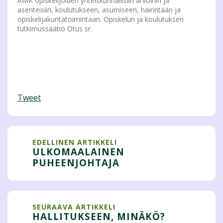
AMK opiskelijoiden yhteiskunnallisiin arvoihin ja
asenteisiin, koulutukseen, asumiseen, häirintään ja
opiskelijakuntatoimintaan. Opiskelun ja koulutuksen
tutkimussäätiö Otus sr.
Tweet
EDELLINEN ARTIKKELI
ULKOMAALAINEN
PUHEENJOHTAJA
SEURAAVA ARTIKKELI
HALLITUKSEEN, MINÄKÖ?