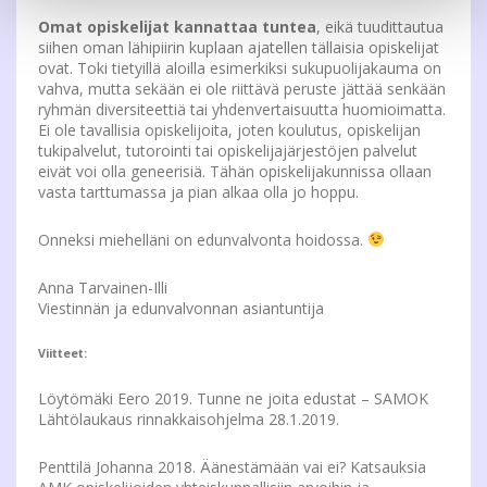
Omat opiskelijat kannattaa tuntea
, eikä tuudittautua
siihen oman lähipiirin kuplaan ajatellen tällaisia opiskelijat
ovat. Toki tietyillä aloilla esimerkiksi sukupuolijakauma on
vahva, mutta sekään ei ole riittävä peruste jättää senkään
ryhmän diversiteettiä tai yhdenvertaisuutta huomioimatta.
Ei ole tavallisia opiskelijoita, joten koulutus, opiskelijan
tukipalvelut, tutorointi tai opiskelijajärjestöjen palvelut
eivät voi olla geneerisiä. Tähän opiskelijakunnissa ollaan
vasta tarttumassa ja pian alkaa olla jo hoppu.
Onneksi miehelläni on edunvalvonta hoidossa.
Anna Tarvainen-Illi
Viestinnän ja edunvalvonnan asiantuntija
Viitteet:
Löytömäki Eero 2019. Tunne ne joita edustat – SAMOK
Lähtölaukaus rinnakkaisohjelma 28.1.2019.
Penttilä Johanna 2018. Äänestämään vai ei? Katsauksia