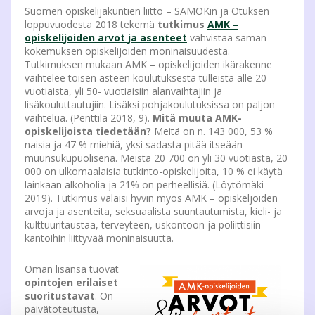
Suomen opiskelijakuntien liitto – SAMOKin ja Otuksen
loppuvuodesta 2018 tekemä
tutkimus
AMK –
opiskelijoiden arvot ja asenteet
vahvistaa saman
kokemuksen opiskelijoiden moninaisuudesta.
Tutkimuksen mukaan AMK – opiskelijoiden ikärakenne
vaihtelee toisen asteen koulutuksesta tulleista alle 20-
vuotiaista, yli 50- vuotiaisiin alanvaihtajiin ja
lisäkouluttautujiin. Lisäksi pohjakoulutuksissa on paljon
vaihtelua. (Penttilä 2018, 9).
Mitä muuta AMK-
opiskelijoista tiedetään?
Meitä on n. 143 000, 53 %
naisia ja 47 % miehiä, yksi sadasta pitää itseään
muunsukupuolisena. Meistä 20 700 on yli 30 vuotiasta, 20
000 on ulkomaalaisia tutkinto-opiskelijoita, 10 % ei käytä
lainkaan alkoholia ja 21% on perheellisiä. (Löytömäki
2019). Tutkimus valaisi hyvin myös AMK – opiskeljoiden
arvoja ja asenteita, seksuaalista suuntautumista, kieli- ja
kulttuuritaustaa, terveyteen, uskontoon ja poliittisiin
kantoihin liittyvää moninaisuutta.
Oman lisänsä tuovat
opintojen erilaiset
suoritustavat
. On
päivätoteutusta,