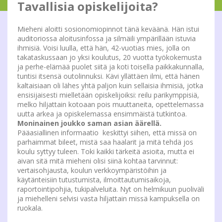
Tavallisia opiskelijoita?
Mieheni aloitti sosionomiopinnot tänä keväänä. Hän istui
auditoriossa aloitusinfossa ja silmäili ympärillään istuvia
ihmisiä. Voisi luulla, että hän, 42-vuotias mies, jolla on
takataskussaan jo yksi koulutus, 20 vuotta työkokemusta
ja perhe-elämää puolet siitä ja koti toisella paikkakunnalla,
tuntisi itsensä outolinnuksi. Kävi yllättäen ilmi, että hänen
kaltaisiaan oli lähes yhtä paljon kuin sellaisia ihmisiä, jotka
ensisijaisesti mielletään opiskelijoiksi: reilu parikymppisiä,
melko hiljattain kotoaan pois muuttaneita, opettelemassa
uutta arkea ja opiskelemassa ensimmäistä tutkintoa.
Moninainen joukko saman asian äärellä.
Pääasiallinen informaatio keskittyi siihen, että missä on
parhaimmat bileet, mistä saa haalarit ja mitä tehdä jos
koulu syttyy tuleen. Toki kaikki tärkeitä asioita, mutta ei
aivan sitä mitä mieheni olisi siinä kohtaa tarvinnut:
vertaisohjausta, koulun verkkoympäristöihin ja
käytänteisiin tutustumista, ilmoittautumisaikoja,
raportointipohjia, tukipalveluita. Nyt on helmikuun puoliväli
ja miehelleni selvisi vasta hiljattain missä kampuksella on
ruokala.