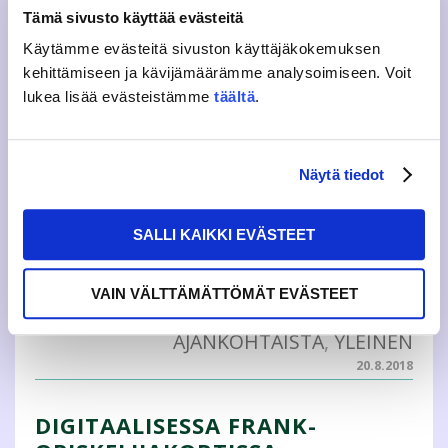
AJANKOHTAISTA
,
YLEINEN
Tämä sivusto käyttää evästeitä
24.1.2019
Käytämme evästeitä sivuston käyttäjäkokemuksen
kehittämiseen ja kävijämäärämme analysoimiseen. Voit
MUUTOKSIA FRANK-
lukea lisää evästeistämme
täältä
.
ETUPALVELUUN, DIGITAALISEEN
OPISKELIJAKORTTIIN JA
HINNOITTELUUN
Näytä tiedot
Opiskelijakunta JAMKO on tarjonnut jäsenistölleen
SALLI KAIKKI EVÄSTEET
lisäpalveluna veloituksetta sähköistä Frank
opiskelijaetupalvelua eli ns. digitaalista opiskelijakorttia
JAMKOn oman fyysisen opiskelijakortin lisäksi.
Yhteistyökumppani Frank on tehnyt palveluihi...
VAIN VÄLTTÄMÄTTÖMÄT EVÄSTEET
AJANKOHTAISTA
,
YLEINEN
20.8.2018
DIGITAALISESSA FRANK-