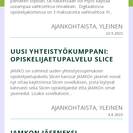
parhaiten sopivan, tai halutessaan voi myös käyttää
useampaa vaihtoehtoa rinnakkain. Digitaalisissa
opiskelijakorteissa on 3 maksutonta vaihtoehtoa: Pi...
AJANKOHTAISTA
,
YLEINEN
22.9.2023
UUSI YHTEISTYÖKUMPPANI:
OPISKELIJAETUPALVELU SLICE
JAMKO on solminut uuden yhteistyösopimuksen
opiskelijaetupalvelu Slicen kanssa! JAMKOn jäsenet voivat
nyt ottaa käyttöönsä Slicen sovelluksen, josta löytyvät
kätevästi sekä Slicen opiskelijaedut että JAMKOn omat
jäsenedut. Lisäksi sovelluksest...
AJANKOHTAISTA
,
YLEINEN
4.8.2023
JAMKON JÄSENEKSI