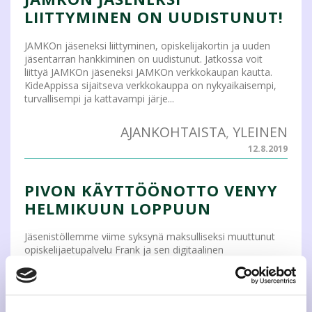
LIITTYMINEN ON UUDISTUNUT!
JAMKOn jäseneksi liittyminen, opiskelijakortin ja uuden
jäsentarran hankkiminen on uudistunut. Jatkossa voit
liittyä JAMKOn jäseneksi JAMKOn verkkokaupan kautta.
KideAppissa sijaitseva verkkokauppa on nykyaikaisempi,
turvallisempi ja kattavampi järje...
AJANKOHTAISTA
,
YLEINEN
12.8.2019
PIVON KÄYTTÖÖNOTTO VENYY
HELMIKUUN LOPPUUN
Jäsenistöllemme viime syksynä maksulliseksi muuttunut
opiskelijaetupalvelu Frank ja sen digitaalinen
opiskelijakortti poistuvat jäsenistömme käytöstä keväällä
2019. Aiemmasta tiedosta poiketen uuden digitaalisen
jäsentunnisteen, Pivon käyttöönotto vi...