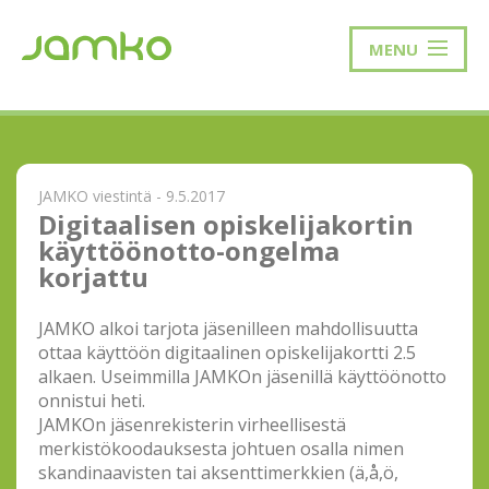
MENU
JAMKO viestintä - 9.5.2017
Digitaalisen opiskelijakortin
käyttöönotto-ongelma
korjattu
JAMKO alkoi tarjota jäsenilleen mahdollisuutta
ottaa käyttöön digitaalinen opiskelijakortti 2.5
alkaen. Useimmilla JAMKOn jäsenillä käyttöönotto
onnistui heti.
JAMKOn jäsenrekisterin virheellisestä
merkistökoodauksesta johtuen osalla nimen
skandinaavisten tai aksenttimerkkien (ä,å,ö,