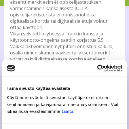
aksenttimerkit esim é) opiskelijastatuksen
varmentaminen kansallisesta JOLLA-
opiskelijarekisteristä ei onnistunut eikä
digitaalista korttia tai digitaalisia etuja voinut
ottaa käyttöön,
Vikaa selvitettiin yhdessä Frankin kanssa ja
käyttöönotto-ongelma saatiin korjattua 5.5.
Vaikka aktivoiminen nyt pitäisi onnistua kaikilla,
osalla nimen skandinaaviset tai aksenttimerkit
voivat näkyä digitaalisessa kortissa edelleen
virheellisinä. Tämä pyritään korjaamaan
lähiaikoina.
5.5. jälkeen JAMKOn jäseniksi liittyneillä,
digitaalisen kortin käyttöönotto voi tällä hetkellä
Tämä sivusto käyttää evästeitä
kestää jopa viikon jäsenmaksun maksamisesta.
Lisätietoja käyttöönotosta
www.jamko.fi/frank
Käytämme evästeitä sivuston käyttäjäkokemuksen
Mikäli sinulla on ongelmia digitaalisen
kehittämiseen ja kävijämäärämme analysoimiseen. Voit
opiskelijakortin käyttöönotossa tai kysymyksiä
lukea lisää evästeistämme
täältä
.
opiskelijaetupalvelu Frankiin liittyen otathan
yhteyttä sähköpostitse
frank@jamko.fi