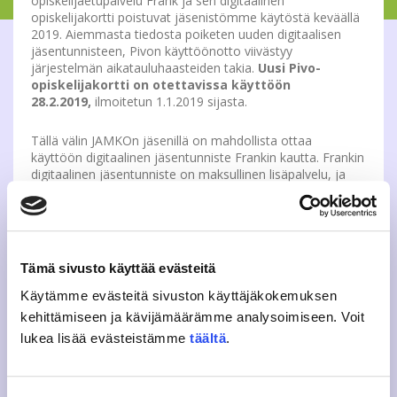
opiskelijaetupalvelu Frank ja sen digitaalinen
opiskelijakortti poistuvat jäsenistömme käytöstä keväällä
2019. Aiemmasta tiedosta poiketen uuden digitaalisen
jäsentunnisteen, Pivon käyttöönotto viivästyy
järjestelmän aikatauluhaasteiden takia.
Uusi Pivo-
opiskelijakortti on otettavissa käyttöön
28.2.2019,
ilmoitetun 1.1.2019 sijasta.
Tällä välin JAMKOn jäsenillä on mahdollista ottaa
käyttöön digitaalinen jäsentunniste Frankin kautta. Frankin
digitaalinen jäsentunniste on maksullinen lisäpalvelu, ja
koskee vain Frankin digitaalisia palveluita, ei Frankin
fyysisiä kortteja. Fyysinen JAMKOn opiskelijakortti toimii
normaalisti.
JAMKO tiedottaa alkuvuodesta tarkemmin
Tämä sivusto käyttää evästeitä
jäsenliittymänsä kehittymisestä ja uuden
Käytämme evästeitä sivuston käyttäjäkokemuksen
opiskelijatunniste Pivon käyttöönotosta.
kehittämiseen ja kävijämäärämme analysoimiseen. Voit
Lisätietoja
lukea lisää evästeistämme
täältä
.
Mikael Rauhansalo, vs. toiminnanjohtaja
toiminnanjohtaja(a)jamko.fi, 044 3211 600