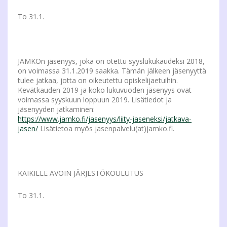
To 31.1.
JAMKOn jäsenyys, joka on otettu syyslukukaudeksi 2018,
on voimassa 31.1.2019 saakka. Tämän jälkeen jäsenyyttä
tulee jatkaa, jotta on oikeutettu opiskelijaetuihin.
Kevätkauden 2019 ja koko lukuvuoden jäsenyys ovat
voimassa syyskuun loppuun 2019. Lisätiedot ja
jäsenyyden jatkaminen:
https://www.jamko.fi/jasenyys/liity-jaseneksi/jatkava-
jasen/
Lisätietoa myös jasenpalvelu(at)jamko.fi.
KAIKILLE AVOIN JÄRJESTÖKOULUTUS
To 31.1.