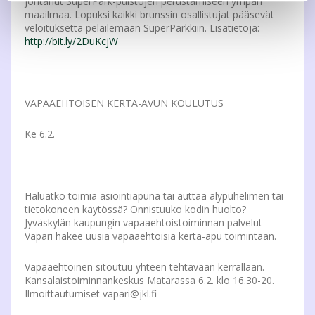
johtanut SuperPark-puistojen perustamiseen ympäri
maailmaa. Lopuksi kaikki brunssin osallistujat pääsevät
veloituksetta pelailemaan SuperParkkiin. Lisätietoja:
http://bit.ly/2DuKcjW
VAPAAEHTOISEN KERTA-AVUN KOULUTUS
Ke 6.2.
Haluatko toimia asiointiapuna tai auttaa älypuhelimen tai
tietokoneen käytössä? Onnistuuko kodin huolto?
Jyväskylän kaupungin vapaaehtoistoiminnan palvelut –
Vapari hakee uusia vapaaehtoisia kerta-apu toimintaan.
Vapaaehtoinen sitoutuu yhteen tehtävään kerrallaan.
Kansalaistoiminnankeskus Matarassa 6.2. klo 16.30-20.
Ilmoittautumiset vapari@jkl.fi