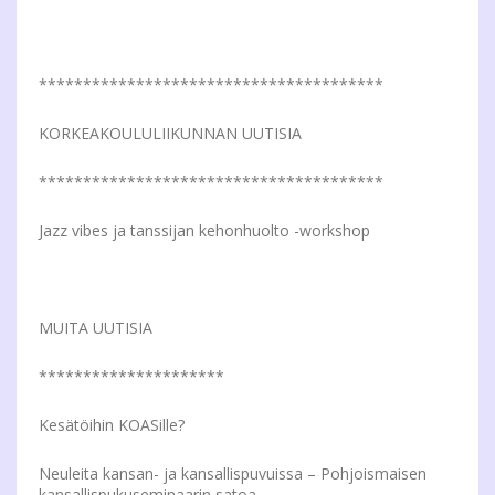
***************************************
KORKEAKOULULIIKUNNAN UUTISIA
***************************************
Jazz vibes ja tanssijan kehonhuolto -workshop
MUITA UUTISIA
*********************
Kesätöihin KOASille?
Neuleita kansan- ja kansallispuvuissa – Pohjoismaisen
kansallispukuseminaarin satoa