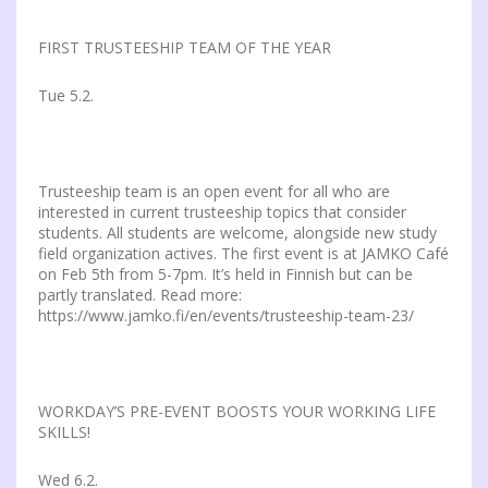
FIRST TRUSTEESHIP TEAM OF THE YEAR
Tue 5.2.
Trusteeship team is an open event for all who are
interested in current trusteeship topics that consider
students. All students are welcome, alongside new study
field organization actives. The first event is at JAMKO Café
on Feb 5th from 5-7pm. It’s held in Finnish but can be
partly translated. Read more:
https://www.jamko.fi/en/events/trusteeship-team-23/
WORKDAY’S PRE-EVENT BOOSTS YOUR WORKING LIFE
SKILLS!
Wed 6.2.