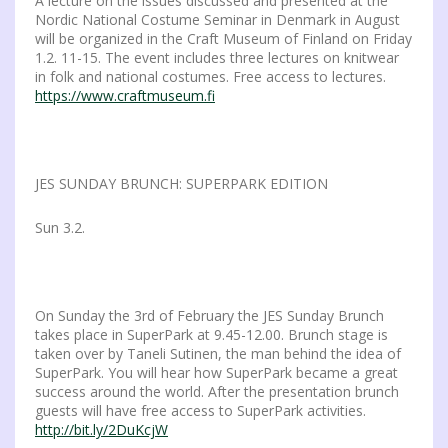
A lecture on the issues discussed and presented at the
Nordic National Costume Seminar in Denmark in August
will be organized in the Craft Museum of Finland on Friday
1.2. 11-15. The event includes three lectures on knitwear
in folk and national costumes. Free access to lectures.
https://www.craftmuseum.fi
JES SUNDAY BRUNCH: SUPERPARK EDITION
Sun 3.2.
On Sunday the 3rd of February the JES Sunday Brunch
takes place in SuperPark at 9.45-12.00. Brunch stage is
taken over by Taneli Sutinen, the man behind the idea of
SuperPark. You will hear how SuperPark became a great
success around the world. After the presentation brunch
guests will have free access to SuperPark activities.
http://bit.ly/2DuKcjW