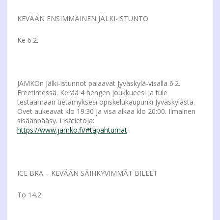
KEVÄÄN ENSIMMÄINEN JÄLKI-ISTUNTO
Ke 6.2.
JAMKOn Jälki-istunnot palaavat Jyväskylä-visalla 6.2.
Freetimessä. Kerää 4 hengen joukkueesi ja tule
testaamaan tietämyksesi opiskelukaupunki Jyväskylästä.
Ovet aukeavat klo 19:30 ja visa alkaa klo 20:00. Ilmainen
sisäänpääsy. Lisätietoja:
https://www.jamko.fi/#tapahtumat
ICE BRA – KEVÄÄN SÄIHKYVIMMÄT BILEET
To 14.2.