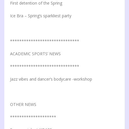
First detention of the Spring
Ice Bra – Spring’s sparkliest party
******************************
ACADEMIC SPORTS’ NEWS
******************************
Jazz vibes and dancer’s bodycare -workshop
OTHER NEWS
********************