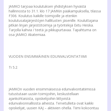
JAMKO tarjoaa koulutuksen yhdistyksen hyvästä
hallinnosta to 31.1. klo 17 JAMKin pääkampuksella, tilassa
F306. Koulutus kaikille toimijoille ja etenkin
koulutusalajärjestöjen hallitusten jäsenille. Kouluttajana
pitkän linjan järjestötoimija ja työntekijä Eetu Heiska.
Tarjolla kahvia / teetä ja pikkupurtavaa. Tapahtuma on
osa JAMKO Akatemiaa.
VUODEN ENSIMMÄINEN EDUNVALVONTATIIMI
Ti 5.2
JAMKOn vuoden ensimmäisessä edunvalvontatiimissä
tutustutaan uusiin toimijoihin, keskustellaan
ajankohtaisista, opiskelijoihin liittyvistä
edunvalvonnallisista aiheista. Tervetulleita ovat kaikki
opiskelijat, uusien KAJ – aktiivien ohella. Tiimi kokoontuu