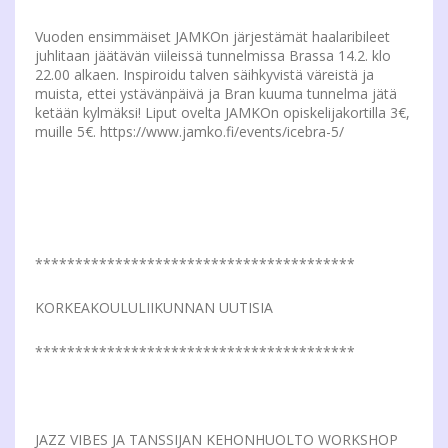
Vuoden ensimmäiset JAMKOn järjestämät haalaribileet
juhlitaan jäätävän viileissä tunnelmissa Brassa 14.2. klo
22.00 alkaen. Inspiroidu talven säihkyvistä väreistä ja
muista, ettei ystävänpäivä ja Bran kuuma tunnelma jätä
ketään kylmäksi! Liput ovelta JAMKOn opiskelijakortilla 3€,
muille 5€. https://www.jamko.fi/events/icebra-5/
****************************************
KORKEAKOULULIIKUNNAN UUTISIA
****************************************
JAZZ VIBES JA TANSSIJAN KEHONHUOLTO WORKSHOP