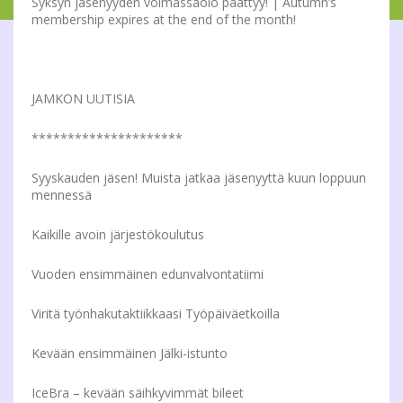
Syksyn jäsenyyden voimassaolo päättyy! | Autumn’s
membership expires at the end of the month!
JAMKON UUTISIA
*********************
Syyskauden jäsen! Muista jatkaa jäsenyyttä kuun loppuun
mennessä
Kaikille avoin järjestökoulutus
Vuoden ensimmäinen edunvalvontatiimi
Viritä työnhakutaktiikkaasi Työpäiväetkoilla
Kevään ensimmäinen Jälki-istunto
IceBra – kevään säihkyvimmät bileet