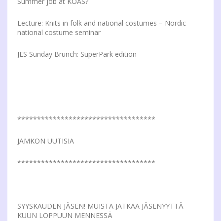
Summer job at KOAS?
Lecture: Knits in folk and national costumes – Nordic
national costume seminar
JES Sunday Brunch: SuperPark edition
***********************************
JAMKON UUTISIA
***********************************
SYYSKAUDEN JÄSEN! MUISTA JATKAA JÄSENYYTTÄ
KUUN LOPPUUN MENNESSÄ