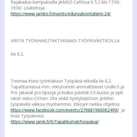
Rajakadun kampuksella JAMKO Caféssa ti 5.2 klo 17:00-
19:00. Lisätietoja:
https://www.jamko.fi/events/edunvalvontatiimi-24/
VIRITÄ TYÖNHAKUTAKTIIKKAASI TYÖPÄIVÄETKOILLA
Ke 6.2.
Treenaa itsesi työnhakuun Työpäivä-etkoilla ke 6.2.
Tapahtumassa mm. rekrytoinnin ammattilaiset Uralle.fi ja
Pro jakavat pro tipsejä ja lisäksi päivität CV-kuvasi ja opit
niksit video-CV:hen. Ota vinkit hyötykäyttöön JAMKin
työpäivillä viikkoa myöhemmin. Etkojen tarkka ohjelma:
https://www.facebook.com/events/279681966062499/
ja
lisää Työpäivistä:
https://www.jamk.fi/fi/Tapahtumat/tyopaiva/