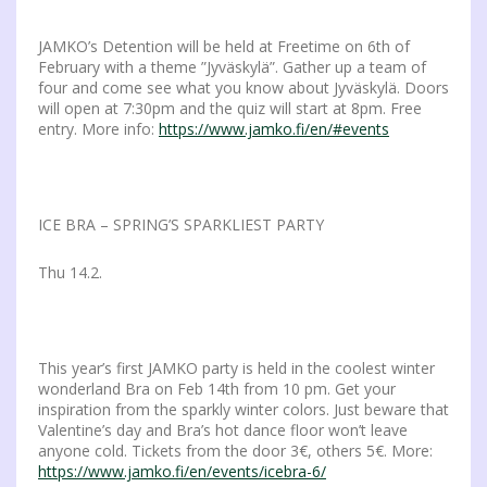
JAMKO’s Detention will be held at Freetime on 6th of
February with a theme ”Jyväskylä”. Gather up a team of
four and come see what you know about Jyväskylä. Doors
will open at 7:30pm and the quiz will start at 8pm. Free
entry. More info:
https://www.jamko.fi/en/#events
ICE BRA – SPRING’S SPARKLIEST PARTY
Thu 14.2.
This year’s first JAMKO party is held in the coolest winter
wonderland Bra on Feb 14th from 10 pm. Get your
inspiration from the sparkly winter colors. Just beware that
Valentine’s day and Bra’s hot dance floor won’t leave
anyone cold. Tickets from the door 3€, others 5€. More:
https://www.jamko.fi/en/events/icebra-6/