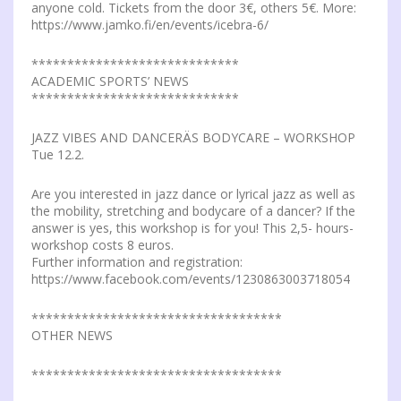
anyone cold. Tickets from the door 3€, others 5€. More:
https://www.jamko.fi/en/events/icebra-6/
*****************************
ACADEMIC SPORTS’ NEWS
*****************************
JAZZ VIBES AND DANCERÄS BODYCARE – WORKSHOP
Tue 12.2.
Are you interested in jazz dance or lyrical jazz as well as
the mobility, stretching and bodycare of a dancer? If the
answer is yes, this workshop is for you! This 2,5- hours-
workshop costs 8 euros.
Further information and registration:
https://www.facebook.com/events/1230863003718054
***********************************
OTHER NEWS
***********************************