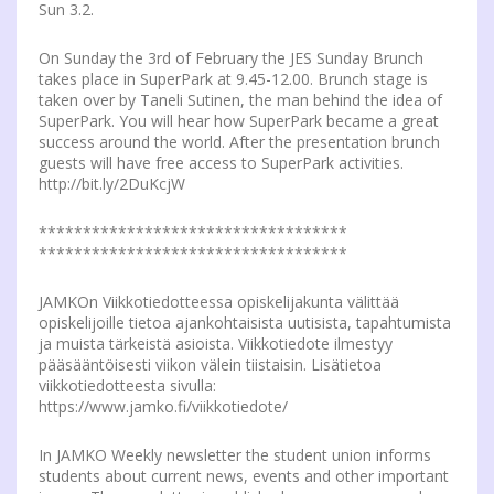
Sun 3.2.
On Sunday the 3rd of February the JES Sunday Brunch
takes place in SuperPark at 9.45-12.00. Brunch stage is
taken over by Taneli Sutinen, the man behind the idea of
SuperPark. You will hear how SuperPark became a great
success around the world. After the presentation brunch
guests will have free access to SuperPark activities.
http://bit.ly/2DuKcjW
***********************************
***********************************
JAMKOn Viikkotiedotteessa opiskelijakunta välittää
opiskelijoille tietoa ajankohtaisista uutisista, tapahtumista
ja muista tärkeistä asioista. Viikkotiedote ilmestyy
pääsääntöisesti viikon välein tiistaisin. Lisätietoa
viikkotiedotteesta sivulla:
https://www.jamko.fi/viikkotiedote/
In JAMKO Weekly newsletter the student union informs
students about current news, events and other important