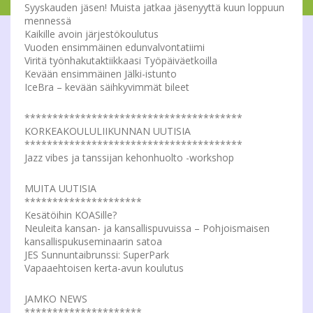
Syyskauden jäsen! Muista jatkaa jäsenyyttä kuun loppuun
mennessä
Kaikille avoin järjestökoulutus
Vuoden ensimmäinen edunvalvontatiimi
Viritä työnhakutaktiikkaasi Työpäiväetkoilla
Kevään ensimmäinen Jälki-istunto
IceBra – kevään säihkyvimmät bileet
***************************************
KORKEAKOULULIIKUNNAN UUTISIA
***************************************
Jazz vibes ja tanssijan kehonhuolto -workshop
MUITA UUTISIA
*********************
Kesätöihin KOASille?
Neuleita kansan- ja kansallispuvuissa – Pohjoismaisen
kansallispukuseminaarin satoa
JES Sunnuntaibrunssi: SuperPark
Vapaaehtoisen kerta-avun koulutus
JAMKO NEWS
*********************