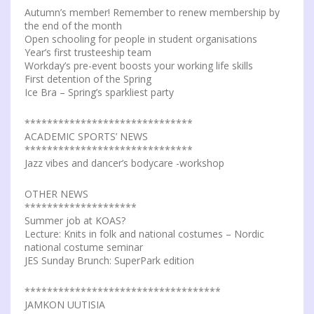
Autumn’s member! Remember to renew membership by
the end of the month
Open schooling for people in student organisations
Year’s first trusteeship team
Workday’s pre-event boosts your working life skills
First detention of the Spring
Ice Bra – Spring’s sparkliest party
******************************
ACADEMIC SPORTS’ NEWS
******************************
Jazz vibes and dancer’s bodycare -workshop
OTHER NEWS
********************
Summer job at KOAS?
Lecture: Knits in folk and national costumes – Nordic
national costume seminar
JES Sunday Brunch: SuperPark edition
***********************************
JAMKON UUTISIA