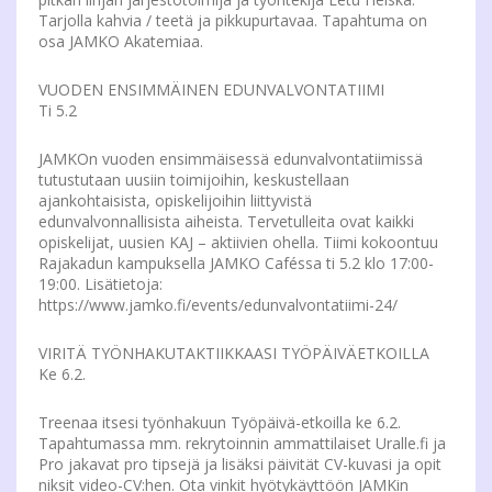
Tarjolla kahvia / teetä ja pikkupurtavaa. Tapahtuma on
osa JAMKO Akatemiaa.
VUODEN ENSIMMÄINEN EDUNVALVONTATIIMI
Ti 5.2
JAMKOn vuoden ensimmäisessä edunvalvontatiimissä
tutustutaan uusiin toimijoihin, keskustellaan
ajankohtaisista, opiskelijoihin liittyvistä
edunvalvonnallisista aiheista. Tervetulleita ovat kaikki
opiskelijat, uusien KAJ – aktiivien ohella. Tiimi kokoontuu
Rajakadun kampuksella JAMKO Caféssa ti 5.2 klo 17:00-
19:00. Lisätietoja:
https://www.jamko.fi/events/edunvalvontatiimi-24/
VIRITÄ TYÖNHAKUTAKTIIKKAASI TYÖPÄIVÄETKOILLA
Ke 6.2.
Treenaa itsesi työnhakuun Työpäivä-etkoilla ke 6.2.
Tapahtumassa mm. rekrytoinnin ammattilaiset Uralle.fi ja
Pro jakavat pro tipsejä ja lisäksi päivität CV-kuvasi ja opit
niksit video-CV:hen. Ota vinkit hyötykäyttöön JAMKin