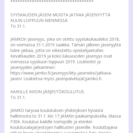
***********************************
SYYSKAUDEN JÄSEN! MUISTA JATKAA JÄSENYYTTÄ
KUUN LOPPUUN MENNESSÄ
To 31.1.
JAMKOn jäsenyys, joka on otettu syyslukukaudeksi 2018,
on voimassa 31.1.2019 saakka. Tämän jälkeen jäsenyyttä
tulee jatkaa, jotta on oikeutettu opiskelijaetuihin.
Kevätkauden 2019 ja koko lukuvuoden jäsenyys ovat
voimassa syyskuun loppuun 2019. Lisätiedot ja
jäsenyyden jatkaminen:
https://www.jamko.fi/jasenyys/liity-jaseneksi/jatkava-
jasen/ Lisätietoa myös jasenpalvelu(at)jamko.fi.
KAIKILLE AVOIN JÄRJESTÖKOULUTUS
To 31.1.
JAMKO tarjoaa koulutuksen yhdistyksen hyvästä
hallinnosta to 31.1. klo 17 JAMKin pääkampuksella, tilassa
F306. Koulutus kaikille toimijoille ja etenkin
koulutusalajärjestöjen hallitusten jäsenille. Kouluttajana
pitkän linjan järjestötoimija ja työntekijä Eetu Heiska.