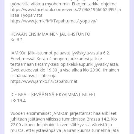
työpäivillä viikkoa myöhemmin. Etkojen tarkka ohjelma:
https://www.facebook.com/events/279681966062499/ ja
lisää Työpäivistä:
https://www.jamk.fi/fi/Tapahtumat/tyopaiva/
KEVÄÄN ENSIMMÄINEN JÄLKI-ISTUNTO
Ke 6.2.
JAMKOn Jälki-istunnot palaavat Jyväskylä-visalla 6.2.
Freetimessä. Kerää 4 hengen joukkueesi ja tule
testaamaan tietämyksesi opiskelukaupunki Jyväskylästä.
Ovet aukeavat klo 19:30 ja visa alkaa klo 20:00. Ilmainen
sisäänpääsy. Lisätietoja:
https://www.jamko.fi/#tapahtumat
ICE BRA – KEVÄÄN SÄIHKYVIMMÄT BILEET
To 14.2.
Vuoden ensimmäiset JAMKOn järjestämät haalaribileet
juhlitaan jäätävän viileissä tunnelmissa Brassa 14.2. klo
22.00 alkaen. Inspiroidu talven säihkyvistä väreistä ja
muista, ettei ystävänpäivä ja Bran kuuma tunnelma jätä