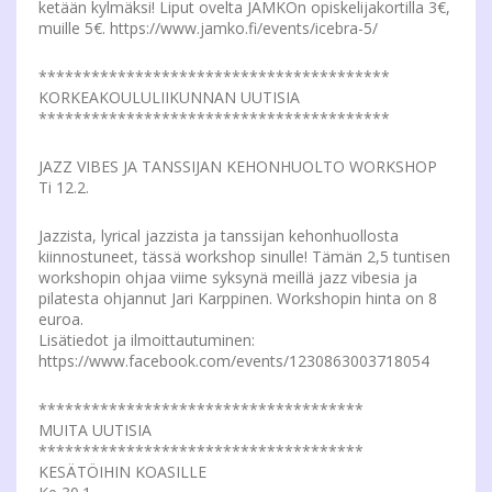
ketään kylmäksi! Liput ovelta JAMKOn opiskelijakortilla 3€,
muille 5€. https://www.jamko.fi/events/icebra-5/
****************************************
KORKEAKOULULIIKUNNAN UUTISIA
****************************************
JAZZ VIBES JA TANSSIJAN KEHONHUOLTO WORKSHOP
Ti 12.2.
Jazzista, lyrical jazzista ja tanssijan kehonhuollosta
kiinnostuneet, tässä workshop sinulle! Tämän 2,5 tuntisen
workshopin ohjaa viime syksynä meillä jazz vibesia ja
pilatesta ohjannut Jari Karppinen. Workshopin hinta on 8
euroa.
Lisätiedot ja ilmoittautuminen:
https://www.facebook.com/events/1230863003718054
*************************************
MUITA UUTISIA
*************************************
KESÄTÖIHIN KOASILLE