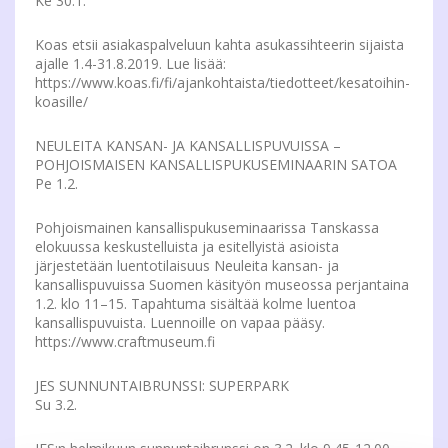
Ke 30.1.
Koas etsii asiakaspalveluun kahta asukassihteerin sijaista
ajalle 1.4-31.8.2019. Lue lisää:
https://www.koas.fi/fi/ajankohtaista/tiedotteet/kesatoihin-
koasille/
NEULEITA KANSAN- JA KANSALLISPUVUISSA –
POHJOISMAISEN KANSALLISPUKUSEMINAARIN SATOA
Pe 1.2.
Pohjoismainen kansallispukuseminaarissa Tanskassa
elokuussa keskustelluista ja esitellyistä asioista
järjestetään luentotilaisuus Neuleita kansan- ja
kansallispuvuissa Suomen käsityön museossa perjantaina
1.2. klo 11–15. Tapahtuma sisältää kolme luentoa
kansallispuvuista. Luennoille on vapaa pääsy.
https://www.craftmuseum.fi
JES SUNNUNTAIBRUNSSI: SUPERPARK
Su 3.2.