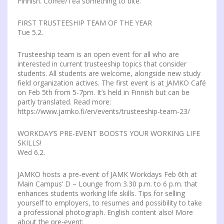
Finnish. Coffee/Tea something to bite.
FIRST TRUSTEESHIP TEAM OF THE YEAR
Tue 5.2.
Trusteeship team is an open event for all who are
interested in current trusteeship topics that consider
students. All students are welcome, alongside new study
field organization actives. The first event is at JAMKO Café
on Feb 5th from 5-7pm. It’s held in Finnish but can be
partly translated. Read more:
https://www.jamko.fi/en/events/trusteeship-team-23/
WORKDAY’S PRE-EVENT BOOSTS YOUR WORKING LIFE
SKILLS!
Wed 6.2.
JAMKO hosts a pre-event of JAMK Workdays Feb 6th at
Main Campus’ D – Lounge from 3.30 p.m. to 6 p.m. that
enhances students working life skills. Tips for selling
yourself to employers, to resumes and possibility to take
a professional photograph. English content also! More
about the pre-event: