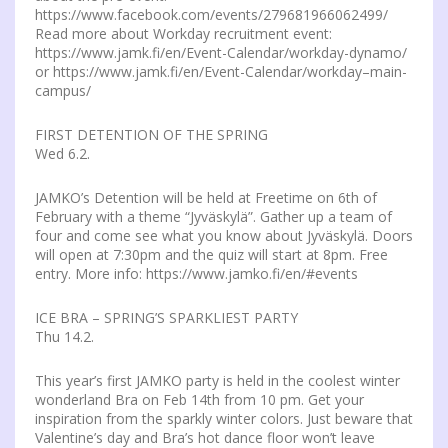
https://www.facebook.com/events/279681966062499/
Read more about Workday recruitment event:
https://www.jamk.fi/en/Event-Calendar/workday-dynamo/
or https://www.jamk.fi/en/Event-Calendar/workday–main-
campus/
FIRST DETENTION OF THE SPRING
Wed 6.2.
JAMKO’s Detention will be held at Freetime on 6th of
February with a theme “Jyväskylä”. Gather up a team of
four and come see what you know about Jyväskylä. Doors
will open at 7:30pm and the quiz will start at 8pm. Free
entry. More info: https://www.jamko.fi/en/#events
ICE BRA – SPRING’S SPARKLIEST PARTY
Thu 14.2.
This year’s first JAMKO party is held in the coolest winter
wonderland Bra on Feb 14th from 10 pm. Get your
inspiration from the sparkly winter colors. Just beware that
Valentine’s day and Bra’s hot dance floor won’t leave