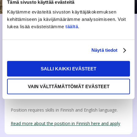
Tämä sivusto käyttää evästeitä
Käytämme evästeitä sivuston käyttäjäkokemuksen
kehittämiseen ja kävijämäärämme analysoimiseen. Voit
WE ARE LOOKING FOR A
lukea lisää evästeistämme
täältä
.
GUIDANCE AND WELLBEING
ADVISOR
We are looking for a Guidance and Wellbeing Advisor for a
Näytä tiedot
fixed term from 4.8.2025-31.5.2026. We offer a fast-paced
environment and the opportunity to learn new things and
work in the heart of student culture. We are looking for a
SALLI KAIKKI EVÄSTEET
social colleague in a youthful community, where work is
done for UAS students with a relaxed and creative
approach. At JAMKO you will find an inspiring atmosphere,
VAIN VÄLTTÄMÄTTÖMÄT EVÄSTEET
flexible and humorous colleagues and enthusiastic JAMKO
board members.
Position requires skills in Finnish and English language.
Read more about the position in Finnish here and apply