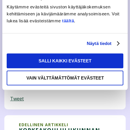
Frank on 2013 perustettu opiskelijoiden oma etupalvelu ja
Käytämme evästeitä sivuston käyttäjäkokemuksen
opiskelijatunnisteiden tarjoaja. Frankin omistavat Suomen
kehittämiseen ja kävijämäärämme analysoimiseen. Voit
suurimmat opiskelijajärjestöt SAMOK, SAKKI, SLL ja SYL
lukea lisää evästeistämme
täältä
.
sekä opiskelijataustainen Kilroy, joka on Pohjoismaiden
johtava nuorten ja opiskelijoiden matkatoimisto.
Ota opiskelijakortti haltuusi seuraamalla ohjeita
Näytä tiedot
JAMKOn Frank – sivulla.
Katso kaikki JAMKO jäsenyyden tarjoamat edut
SALLI KAIKKI EVÄSTEET
Lisätietoja: frank(a)jamko.fi
VAIN VÄLTTÄMÄTTÖMÄT EVÄSTEET
Tweet
EDELLINEN ARTIKKELI