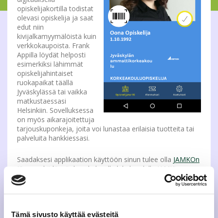
opiskelijakortilla todistat
olevasi opiskelija ja saat
edut niin
kivijalkamyymälöistä kuin
verkkokaupoista. Frank
Appilla löydät helposti
esimerkiksi lähimmät
opiskelijahintaiset
ruokapaikat täällä
Jyväskylässä tai vaikka
matkustaessasi
Helsinkiin. Sovelluksessa
on myös aikarajoitettuja
tarjouskuponkeja, joita voi lunastaa erilaisia tuotteita tai
palveluita hankkiessasi.
Saadaksesi applikaation käyttöön sinun tulee olla
JAMKOn
jäsen
sekä läsnäoleva kuluvalla lukukaudella JAMKissa.
Ilmainen Frank App on ladattavissa android -puhelimiin
Google Play -kaupasta sekä IOS -puhelimiin App
Storesta.
Frank App toimii myös englannin sekä ruotsin
kielellä.
Tämä sivusto käyttää evästeitä