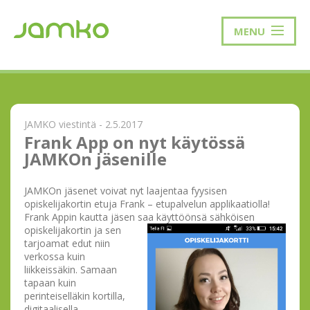
MENU
JAMKO viestintä - 2.5.2017
Frank App on nyt käytössä
JAMKOn jäsenille
JAMKOn jäsenet voivat nyt laajentaa fyysisen
opiskelijakortin etuja Frank – etupalvelun applikaatiolla!
Frank Appin kautta jäsen saa käyttöönsä sähköisen
opiskelijakortin ja sen
tarjoamat edut niin
verkossa kuin
liikkeissäkin. Samaan
tapaan kuin
perinteiselläkin kortilla,
digitaalisella