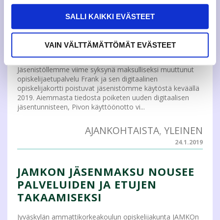
28.6.2019
SALLI KAIKKI EVÄSTEET
PIVON KÄYTTÖÖNOTTO VENYY
VAIN VÄLTTÄMÄTTÖMÄT EVÄSTEET
HELMIKUUN LOPPUUN
Jäsenistöllemme viime syksynä maksulliseksi muuttunut
opiskelijaetupalvelu Frank ja sen digitaalinen
opiskelijakortti poistuvat jäsenistömme käytöstä keväällä
2019. Aiemmasta tiedosta poiketen uuden digitaalisen
jäsentunnisteen, Pivon käyttöönotto vi...
AJANKOHTAISTA
,
YLEINEN
24.1.2019
JAMKON JÄSENMAKSU NOUSEE
PALVELUIDEN JA ETUJEN
TAKAAMISEKSI
Jyväskylän ammattikorkeakoulun opiskelijakunta JAMKOn