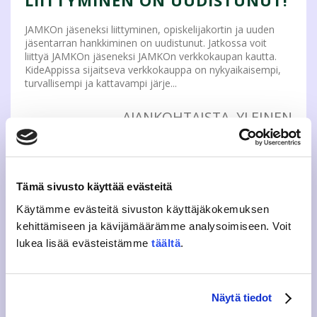
LIITTYMINEN ON UUDISTUNUT!
JAMKOn jäseneksi liittyminen, opiskelijakortin ja uuden
jäsentarran hankkiminen on uudistunut. Jatkossa voit
liittyä JAMKOn jäseneksi JAMKOn verkkokaupan kautta.
KideAppissa sijaitseva verkkokauppa on nykyaikaisempi,
turvallisempi ja kattavampi järje...
AJANKOHTAISTA
,
YLEINEN
12.8.2019
JAMKON MOBIILIJÄSENKORTTI
Tämä sivusto käyttää evästeitä
ON NYT PIVOSSA!
Käytämme evästeitä sivuston käyttäjäkokemuksen
Odotus on päättynyt ja JAMKOn jäsenet voivat ladata
kehittämiseen ja kävijämäärämme analysoimiseen. Voit
Pivon ja aktivoida mobiiliopiskelijakortin. Opiskelija-
lukea lisää evästeistämme
täältä
.
etupalvelu Frank poistuu JAMKOn jäsenten käytöstä Pivon
myötä. Olemme myös uudistaneet jäsenliittymisemme
perusteellisesti, ja jatkossa voit ti...
Näytä tiedot
AJANKOHTAISTA
,
YLEINEN