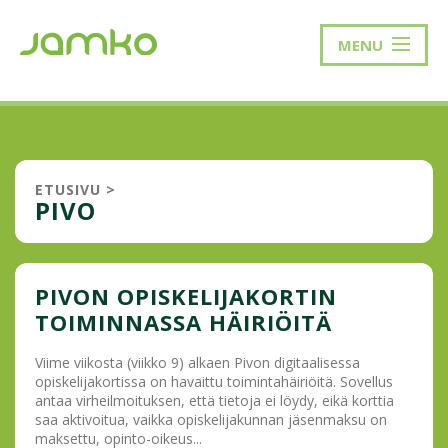
MENU
ETUSIVU
>
PIVO
PIVON OPISKELIJAKORTIN
TOIMINNASSA HÄIRIÖITÄ
Viime viikosta (viikko 9) alkaen Pivon digitaalisessa
opiskelijakortissa on havaittu toimintahäiriöitä. Sovellus
antaa virheilmoituksen, että tietoja ei löydy, eikä korttia
saa aktivoitua, vaikka opiskelijakunnan jäsenmaksu on
maksettu, opinto-oikeus...