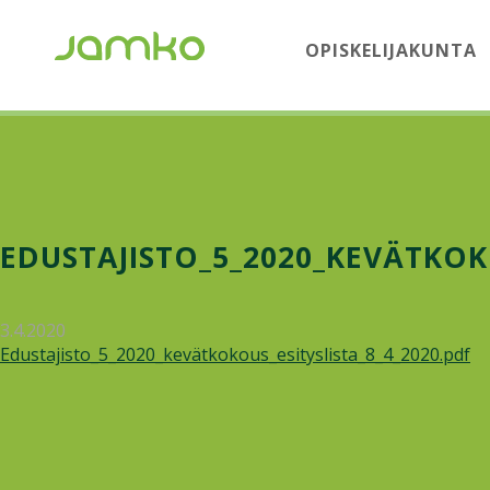
OPISKELIJAKUNTA
EDUSTAJISTO_5_2020_KEVÄTKOKO
3.4.2020
Edustajisto_5_2020_kevätkokous_esityslista_8_4_2020.pdf