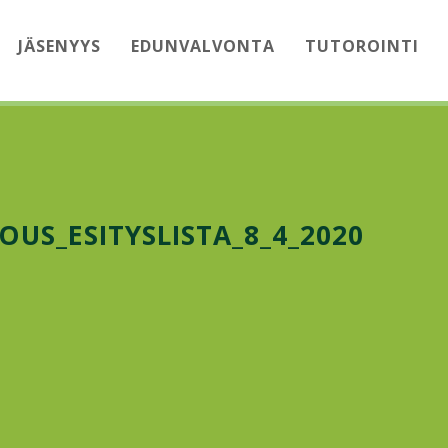
JÄSENYYS
EDUNVALVONTA
TUTOROINTI
US_ESITYSLISTA_8_4_2020