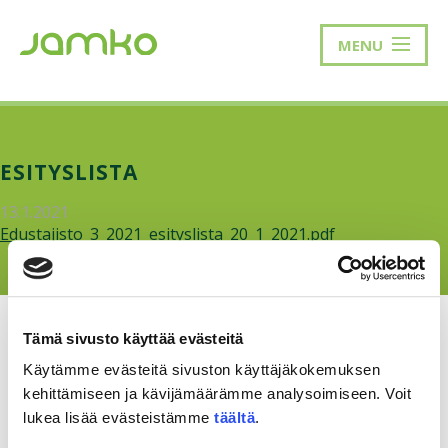
MENU
ESITYSLISTA
13.1.2021
Edustajisto_3_2021_esityslista_20_1_2021.pdf
Tämä sivusto käyttää evästeitä
Käytämme evästeitä sivuston käyttäjäkokemuksen
kehittämiseen ja kävijämäärämme analysoimiseen. Voit
RAKKAUDELLA,
MEOM
lukea lisää evästeistämme
täältä
.