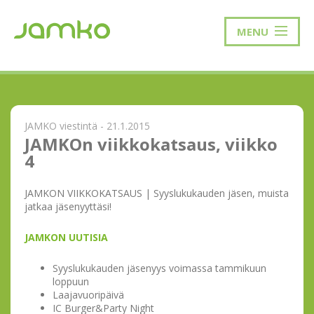
MENU
JAMKO viestintä - 21.1.2015
JAMKOn viikkokatsaus, viikko
4
JAMKON VIIKKOKATSAUS | Syyslukukauden jäsen, muista
jatkaa jäsenyyttäsi!
JAMKON UUTISIA
Syyslukukauden jäsenyys voimassa tammikuun
loppuun
Laajavuoripäivä
IC Burger&Party Night