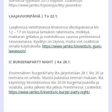
voimassa syyskuun 2015 loppuun. Lisätietoja:
https://www.jamko.fi/jasenyys/liity-jaseneksi/
LAAJAVUORIPÄIVÄ | To 22.1.
Laajiksessa vietettävässä ilmaisessa ulkoilupäivässä klo
12 – 17 on luvassa lumiukon rakennusta, mölkkyä,
makkaran grillailua ja mahdollisuus saunoa perinteisessä
savusaunassa. Kyyditys on täynnä, mutta voit osallistua
omalla kuljetuksella.
https://www.jamko.fi/events/ic-goes-
laajavuori/
IC BURGER&PARTY NIGHT | Ke 28.1.
Ensimmäinen Burger&Party ilta järjestetään 28.1. klo 20 ja
teemana on urheilu. Muista pukeutua teeman mukaan. Ilta
käynnistyy Revolutionissa Klo 20.00 burgertarjouksilla ja
visailulla, jonka jälkeen ilta jatkuu Freetimessä. Lisätiedot:
https://www.jamko.fi/events/ic-burger-party-night/