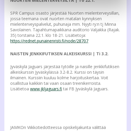
NUORTEN MIELENTERVEYSILTA | To 22.1.
SPR Campus osasto järjestää Nuorten mielenterveysillan,
jossa teemana ovat nuorten matalan kynnyksen
mielenterveyspalvelut, puhunaja mm. Nyyti ry:n tj Minna
Savolainen. Tapahtumapaikkana auditorio Valjakka (Rajak.
35) torstaina 22.1. klo 18-21. Lisätietoja:
https://rednet.punainenristi.fi/node/28707
NAISTEN JENKKIFUTIKSEN ALKEISKURSSI | Ti 3.2.
Jyväskylä Jaguars järjestää tytöille ja naisille jenkkifutiksen
alkeiskurssin Jyväskylässä 3.2-8.2. Kurssi on täysin
ilmainen. Kurssiin kuuluu kolme harjoituskertaa. Voit
osallistua kaikkiin tai vaan osaan treenikerroista.
Lisätietoa
www.jkljaguars.fi
tai FB Jyväskylä Jaguars.
JAMKOn Viikkotiedotteessa opiskelijakunta välittää