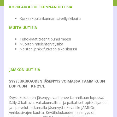
KORKEAKOULULIIKUNNAN UUTISIA
Korkeakoululiikunnan sävellyskilpailu
MUITA UUTISIA
Tehokkaat treenit puhelimeesi
Nuorten mielenterveysilta
Naisten jenkkifutiksen alkeiskurssi
JAMKON UUTISIA
SYYSLUKUKAUDEN JÄSENYYS VOIMASSA TAMMIKUUN
LOPPUUN | Ke 21.1.
Syyslukukauden jäsenyys vanhenee tammikuun lopussa.
Säilytä kattavat valtakunnalliset ja paikalliset opiskelijaedut
ja –palvelut jatkamalla jäsenyyttä keväälle JAMKOn
verkkosivujen kautta. Kevätlukukauden jäsenyys on