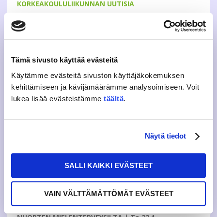
KORKEAKOULULIIKUNNAN UUTISIA
KORKEAKOULULIIKUNNAN SÄVELLYSKILPAILU | Ke
21.1.
Osallistu korkeakoululiikunnan sävellyskilpailuun ja voita
Tämä sivusto käyttää evästeitä
500€! Lisätiedot ja kilpailuohjeet:
https://www.korkeakoululiikunta.fi/savellyskilpailu
Käytämme evästeitä sivuston käyttäjäkokemuksen
kehittämiseen ja kävijämäärämme analysoimiseen. Voit
lukea lisää evästeistämme
täältä
.
MUITA UUTISIA
Näytä tiedot
TEHOKKAAT TREENIT PUHELIMEESI | Ke 21.1.
Suomalainen treenisofta Training Apps tuo puhelimeesi ja
SALLI KAIKKI EVÄSTEET
tablettiisi päivittäin vaihtuvan ilmaisen treenin. Treenaa
milloin vain ja missä vain, mutta tehokkaasti ja nopeasti.
Tsekkaa myös suomalaisten huippu-urheilijoiden
VAIN VÄLTTÄMÄTTÖMÄT EVÄSTEET
suunnittelemat treenit
www.trainingapps.fi