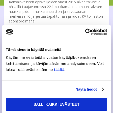
Kansainvälisten opiskelijoiden vuosi 2015 alkaa talvisella
päivällä Laajavuoressa 22.1 pulkkamäen ja muun talvisen
hauskanpidon, makkaranpaiston ja savusaunan
merkeissä. IC järjestää tapahtuman ja ruoat KV-toimiston
sponsoroimana!
Yhteiskuljetus Laajavuoreen lähtee Rajakadun
kampukselta klo 12.00 ja kiertää Myllyjärven kautta.
Kuljetus on varattu ensisijaisesti uusille opiskelijoille ja
heidän kv-tutoreille, mutta kaikki opiskelijat ovat
Tämä sivusto käyttää evästeitä
tervetulleita tulemaan rymyämään Laajavuoreen omilla
kyydeillään. Kuljetus takaisin lähtee klo 17.00 ja ajaa
Käytämme evästeitä sivuston käyttäjäkokemuksen
Myllyjärven kautta Rajakadulle.
kehittämiseen ja kävijämäärämme analysoimiseen. Voit
lukea lisää evästeistämme
täältä
.
Kyyti on täynnä.
Jos haluat osallistua tapahtumaan omalla
kyyditykselläsi, ilmoita siitä JAMKOn IC – vastaavalle:
ic(a)jamko.fi
Näytä tiedot
SALLI KAIKKI EVÄSTEET