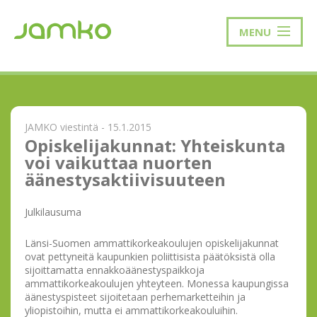
MENU
JAMKO viestintä - 15.1.2015
Opiskelijakunnat: Yhteiskunta
voi vaikuttaa nuorten
äänestysaktiivisuuteen
Julkilausuma
Länsi-Suomen ammattikorkeakoulujen opiskelijakunnat
ovat pettyneitä kaupunkien poliittisista päätöksistä olla
sijoittamatta ennakkoäänestyspaikkoja
ammattikorkeakoulujen yhteyteen. Monessa kaupungissa
äänestyspisteet sijoitetaan perhemarketteihin ja
yliopistoihin, mutta ei ammattikorkeakouluihin.