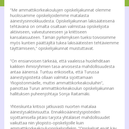
”Me ammattikorkeakoulujen opiskelijakunnat olemme
huolissamme opiskelijoidemme matalasta
äänestysinnokkuudesta. Opiskelijakunnan lakisääteisenä
tehtävänä on omalta osaltaan valmistaa opiskelijoita
aktiiviseen, valveutuneeseen ja kriittiseen
kansalaisuuteen. Tämän pyrkimyksen tueksi toivoisimme
myös kuntien päättäjiltä tukea lakisääteisten tehtäviemme
täyttämiseen,” opiskelijakunnat muistuttavat.
”On ensiarvoisen tärkeää, että vaaleissa huolehditaan
kaikkien ihmisryhmien tasa-arvoisesta mahdollisuudesta
antaa äänensä. Tuntuu erikoiselta, että Turussa
äänestyspisteitä ollaan valmiita sijoittamaan
Yliopistonmäelle, muttei ammattikorkeakouluihin”,
painottaa Turun ammattikorkeakoulun opiskelijakunnan
hallituksen puheenjohtaja Sonja Raitamäki.
Yhteiskunta kritisoi jatkuvasti nuorten matalaa
äänestysaktiivisuutta. Ennakkoäänestyspisteiden
sijoittamisella pitäisi tarjota yhtäläiset mahdollisuudet
vaikuttaa niin yliopisto-opiskelijoille kuin
ammattikorkeakouluopiskelijoillekin. ”Opiskelijat eivät käy