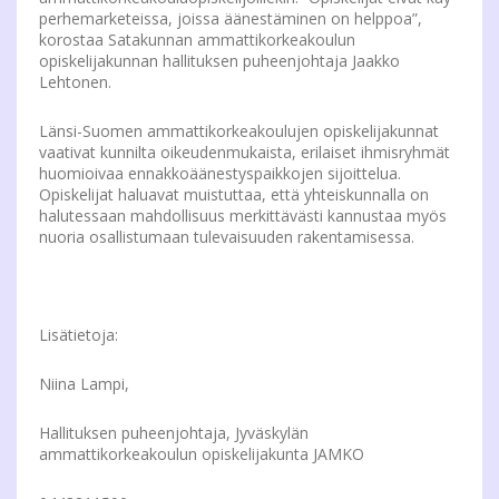
perhemarketeissa, joissa äänestäminen on helppoa”,
korostaa Satakunnan ammattikorkeakoulun
opiskelijakunnan hallituksen puheenjohtaja Jaakko
Lehtonen.
Länsi-Suomen ammattikorkeakoulujen opiskelijakunnat
vaativat kunnilta oikeudenmukaista, erilaiset ihmisryhmät
huomioivaa ennakkoäänestyspaikkojen sijoittelua.
Opiskelijat haluavat muistuttaa, että yhteiskunnalla on
halutessaan mahdollisuus merkittävästi kannustaa myös
nuoria osallistumaan tulevaisuuden rakentamisessa.
Lisätietoja:
Niina Lampi,
Hallituksen puheenjohtaja, Jyväskylän
ammattikorkeakoulun opiskelijakunta JAMKO