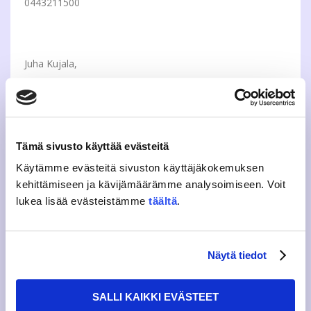
0443211500
Juha Kujala,
Hallituksen puheenjohtaja, Centria-ammattikorkeakoulun
opiskelijakunta COPSA
0505330693
Tämä sivusto käyttää evästeitä
Käytämme evästeitä sivuston käyttäjäkokemuksen
kehittämiseen ja kävijämäärämme analysoimiseen. Voit
Jaakko Lehtonen,
lukea lisää evästeistämme
täältä
.
Hallituksen puheenjohtaja, Satakunnan
ammattikorkeakoulun opiskelijakunta SAMMAKKO
Näytä tiedot
0505948886
SALLI KAIKKI EVÄSTEET