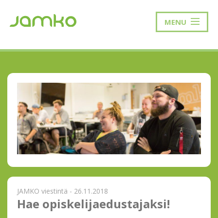
MENU
JAMKO viestintä - 26.11.2018
Hae opiskelijaedustajaksi!