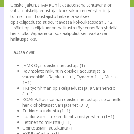
Opiskelijakunta JAMKOn lakisääteisenä tehtävänä on
valita opiskelijaedustajat korkeakoulun työryhmiin ja
toimielimiin. Edustajisto hakee ja valitsee
opiskelijaedustajat seuraavassa kokouksessaan 3.12.
Lisäksi opiskelijakunnan hallitusta täydennetään yhdellä
henkilöllä. Vapaana on sosiaalipoliittisen vastaavan
hallituspaikka.
Haussa ovat
JAMK Oy:n opiskelijaedustaja (1)
Ravintolatoimikuntiin opiskelijaedustajat ja
varahenkilöt (Rajakatu 1+1, Dynamo 1+1, Musiikki
1+1)
TKI-työryhmän opiskelijaedustaja ja varahenkilö
(1+1)
KOAS Valtuuskunnan opiskelijaedustajat sekä heille
henkilökohtaiset varajäsenet (3+3)
Tutkintolautakunta (1+1)
Laadunvarmistuksen Kehittämistyöryhmä (1+1)
Eettinen toimikunta (1+1)
Opintoasiain lautakunta (1)
HYPE-työryhmä (3)