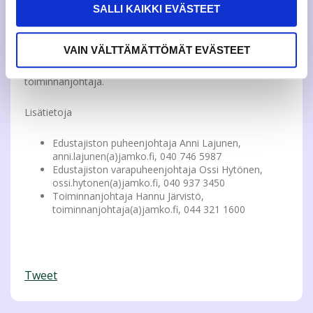
Useamman hakijan ollessa kiinnostunut tehtävästä,
SALLI KAIKKI EVÄSTEET
henkilöt haastatellaan mikäli he ovat paikalla ja
edustajisto valitsee henkilövaalillla kyseisen edustajan.
Kokoukseen on mahdollista osallistua myös etänä.
VAIN VÄLTTÄMÄTTÖMÄT EVÄSTEET
Lisätietoja etäosallistumisesta, tehtävistä ja kokouksen
kulusta antavat edustajiston puheenjohtajisto sekä
toiminnanjohtaja.
Lisätietoja
Edustajiston puheenjohtaja Anni Lajunen,
anni.lajunen(a)
jamko.fi
, 040 746 5987
Edustajiston varapuheenjohtaja Ossi Hytönen,
ossi.hytonen(a)
jamko.fi
, 040 937 3450
Toiminnanjohtaja Hannu Järvistö,
toiminnanjohtaja(a)
jamko.fi
, 044 321 1600
Tweet