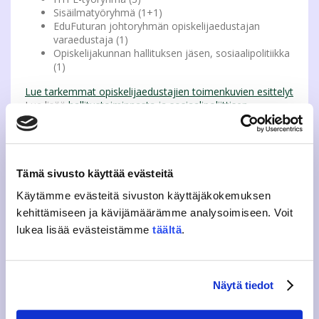
Sisäilmatyöryhmä (1+1)
EduFuturan johtoryhmän opiskelijaedustajan
varaedustaja (1)
Opiskelijakunnan hallituksen jäsen, sosiaalipolitiikka
(1)
Lue tarkemmat opiskelijaedustajien toimenkuvien esittelyt
Lue lisää
hallitustoiminnasta ja sosiaalipoliittisen
vastaavan toimenkuvasta
Haku opiskelijaedustajaksi ja hallituksen jäseneksi
tapahtuu JAMKOn opiskelijaedustajien
valintaohjesäännön
Tämä sivusto käyttää evästeitä
(16.11.2017) mukaisesti.
Päätökset tehdään JAMKOn
edustajiston kokouksessa 3.12. klo 16.00 tilassa
Käytämme evästeitä sivuston käyttäjäkokemuksen
F306.
Ennen kokousta hakijoiden tulee
täyttää lomake.
kehittämiseen ja kävijämäärämme analysoimiseen. Voit
Ehdokkaat myös esittäytyvät kokouksessa lyhyesti.
lukea lisää evästeistämme
täältä
.
Ennen järjestäytymiskokousta 19.11. jätetyt
opiskelijaedustajahakemukset huomioidaan.
Etäosallistuminen kokoukseen on mahdollista
Zoomin
Näytä tiedot
kautta.