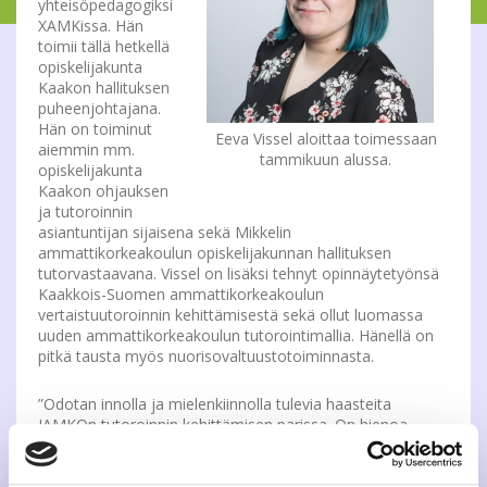
yhteisöpedagogiksi
XAMKissa. Hän
toimii tällä hetkellä
opiskelijakunta
Kaakon hallituksen
puheenjohtajana.
Hän on toiminut
Eeva Vissel aloittaa toimessaan
aiemmin mm.
tammikuun alussa.
opiskelijakunta
Kaakon ohjauksen
ja tutoroinnin
asiantuntijan sijaisena sekä Mikkelin
ammattikorkeakoulun opiskelijakunnan hallituksen
tutorvastaavana. Vissel on lisäksi tehnyt opinnäytetyönsä
Kaakkois-Suomen ammattikorkeakoulun
vertaistuutoroinnin kehittämisestä sekä ollut luomassa
uuden ammattikorkeakoulun tutorointimallia. Hänellä on
pitkä tausta myös nuorisovaltuustotoiminnasta.
”Odotan innolla ja mielenkiinnolla tulevia haasteita
JAMKOn tutoroinnin kehittämisen parissa. On hienoa
päästä osaksi opiskelijaläheistä työyhteisöä yhdessä
Suomen suurimmista opiskelijakaupungeista” kertoo Eeva
Vissel.