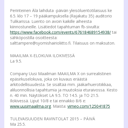
Perinteinen Älä laihduta -päivän yleisöluentotilaisuus ke
6.5. klo 17 – 19 pääkampuksella (Rajakatu 35) auditorio
Tulikarissa. Luento on avoin kaikille aiheesta
kiinnostuneille. Lisätiedot tapahtuman fb-sivuilta:
https://www.facebook.com/events/676184689154938/
tai
sähköpostilla osoitteesta:
salttampere@syomishairioliitto.fi. Tilaisuus on maksuton.
MAAILMA X-ELOKUVA ILOKIVESSÄ
La 9.5.
Company Uusi Maailman MAAILMA X on surrealistinen
epäsirkuselokuva, joka on kuvaus eräästä
arkitodellisuudesta. Se sisältää mm. jääkarhuerotiikkaa,
aliluonnollisia tapahtumia ja muutoksia eturaivossa. Kesto
n. 40 min. Näytökset LA 9.5. TO 14.5. ja TO 21.5.
Ilokivessä. Liput 10/8 e tai ennakko 8/6 e:
www.uusimaailma.org
. Maista:
vimeo.com/125041875
TULEVAISUUDEN RAVINTOLAT 2015 – PÄIVÄ
Ma 25.5.