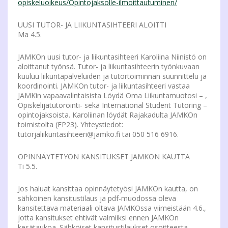
opiskeluoikeus/Opintojaksolle-ilmoittautuminen/
UUSI TUTOR- JA LIIKUNTASIHTEERI ALOITTI
Ma 4.5.
JAMKOn uusi tutor- ja liikuntasihteeri Karoliina Niinistö on
aloittanut työnsä. Tutor- ja liikuntasihteerin työnkuvaan
kuuluu liikuntapalveluiden ja tutortoiminnan suunnittelu ja
koordinointi. JAMKOn tutor- ja liikuntasihteeri vastaa
JAMKin vapaavalintaisista Löydä Oma Liikuntamuotosi – ,
Opiskelijatutorointi- sekä International Student Tutoring –
opintojaksoista. Karoliinan löydät Rajakadulta JAMKOn
toimistolta (FP23). Yhteystiedot:
tutorjaliikuntasihteeri@jamko.fi tai 050 516 6916.
OPINNÄYTETYÖN KANSITUKSET JAMKON KAUTTA
Ti 5.5.
Jos haluat kansittaa opinnäytetyösi JAMKOn kautta, on
sähköinen kansitustilaus ja pdf-muodossa oleva
kansitettava materiaali oltava JAMKOssa viimeistään 4.6.,
jotta kansitukset ehtivät valmiiksi ennen JAMKOn
kesätaukoa. Sähköiset kansitustilaukset osoitteesta