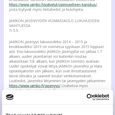
https://www.jamko.fi/palvelut/opinnaytteen-kansitus/
,
josta löytyvät myös hintatiedot ja lisäohjeita.
JAMKON JÄSENYYDEN VOIMASSAOLO LUKUVUODEN
VAIHTUESSA
Ti 5.5.
JAMKON jäsenyys lukuvuodeksi 2014 – 2015 ja
kevätkaudeksi 2015 on voimassa syyskuun 2015 loppuun
asti. Ensi lukuvuodeksi JAMKOn jäsenyyttä voi jatkaa 1.7.
alkaen, uuden jäsentarran voi kuitenkin noutaa
aikaisintaan 5.8. alkaen, kun JAMKOn toimisto avataan.
Uudet opiskelijat voivat liittyä JAMKOn jäseneksi ja tilata
opiskelijakortin sen jälkeen, kun ovat ilmoittautuneet
läsnä olevaksi ja saaneet koulun verkkotunnukset.
Lisätiedot, jäseneksi liittyminen tai jäsenyyden jatkaminen:
https://www.jamko.fi/jasenyys/
Lisätietoa myös
opiskelijasihteeri(at)jamko.fi.
BRA ROAST – ROAST OF BRA
Ke 6.5.