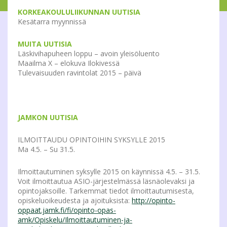
KORKEAKOULULIIKUNNAN UUTISIA
Kesätarra myynnissä
MUITA UUTISIA
Läskivihapuheen loppu – avoin yleisöluento
Maailma X – elokuva Ilokivessä
Tulevaisuuden ravintolat 2015 – päivä
JAMKON UUTISIA
ILMOITTAUDU OPINTOIHIN SYKSYLLE 2015
Ma 4.5. – Su 31.5.
Ilmoittautuminen syksylle 2015 on käynnissä 4.5. – 31.5.
Voit ilmoittautua ASIO-järjestelmässä läsnäolevaksi ja
opintojaksoille. Tarkemmat tiedot ilmoittautumisesta,
opiskeluoikeudesta ja ajoituksista:
http://opinto-
oppaat.jamk.fi/fi/opinto-opas-
amk/Opiskelu/Ilmoittautuminen-ja-