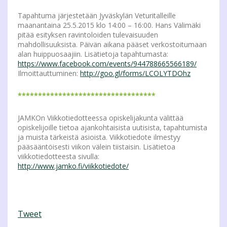
Tapahtuma järjestetään Jyväskylän Veturitalleille
maanantaina 25.5.2015 klo 14:00 – 16:00. Hans Välimäki
pitää esityksen ravintoloiden tulevaisuuden
mahdollisuuksista. Päivän aikana pääset verkostoitumaan
alan huippuosaajiin. Lisätietoja tapahtumasta:
https://www.facebook.com/events/944788665566189/
Ilmoittauttuminen:
http://goo.gl/forms/LCOLYTDOhz
**********************************
JAMKOn Viikkotiedotteessa opiskelijakunta välittää
opiskelijoille tietoa ajankohtaisista uutisista, tapahtumista
ja muista tärkeistä asioista. Viikkotiedote ilmestyy
pääsääntöisesti viikon välein tiistaisin. Lisätietoa
viikkotiedotteesta sivulla:
http://www.jamko.fi/viikkotiedote/
Tweet