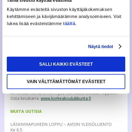
Tämä sivusto käyttää evästeitä
Tule kuulemaan mitä opiskelijajärjestöillä on
sanottavanaan BRAsta ja sen henkilökunnasta! BRA Roast
Käytämme evästeitä sivuston käyttäjäkokemuksen
keskiviikkona 6.5. klo 21 BRAssa. Ovet aukeavat klo 20.
kehittämiseen ja kävijämäärämme analysoimiseen. Voit
Lisätietoja
lukea lisää evästeistämme
täältä
.
www.facebook.com/events/1572921229655873/
KORKEAKOULULIIKUNNAN UUTISIA
Näytä tiedot
KESÄTARRA MYYNNISSÄ
Ti 5.5.
SALLI KAIKKI EVÄSTEET
Korkeakoululiikunnan 20€:n kesätarralla (voimassa
31.8.2015 saakka) pääset ryhmäliikuntatunneille ja
palloiluvuoroille sekä voit käyttää Monitoimitalon
VAIN VÄLTTÄMÄTTÖMÄT EVÄSTEET
kuntosalia 2€ kertahintaan. Mikäli sinulla on koko vuoden
tai kevään tarra, on se myös voimassa elokuun loppuun.
Osta kesätarra:
www.korkeakoululiikunta.fi
MUITA UUTISIA
LÄSKIVIHAPUHEEN LOPPU – AVOIN YLEISÖLUENTO
Ke 6.5.