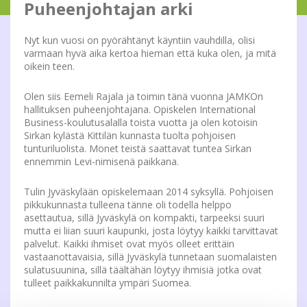
Puheenjohtajan arki
Nyt kun vuosi on pyörähtänyt käyntiin vauhdilla, olisi
varmaan hyvä aika kertoa hieman että kuka olen, ja mitä
oikein teen.
Olen siis Eemeli Rajala ja toimin tänä vuonna JAMKOn
hallituksen puheenjohtajana. Opiskelen International
Business-koulutusalalla toista vuotta ja olen kotoisin
Sirkan kylästä Kittilän kunnasta tuolta pohjoisen
tunturiluolista. Monet teistä saattavat tuntea Sirkan
ennemmin Levi-nimisenä paikkana.
Tulin Jyväskylään opiskelemaan 2014 syksyllä. Pohjoisen
pikkukunnasta tulleena tänne oli todella helppo
asettautua, sillä Jyväskylä on kompakti, tarpeeksi suuri
mutta ei liian suuri kaupunki, josta löytyy kaikki tarvittavat
palvelut. Kaikki ihmiset ovat myös olleet erittäin
vastaanottavaisia, sillä Jyväskylä tunnetaan suomalaisten
sulatusuunina, sillä täältähän löytyy ihmisiä jotka ovat
tulleet paikkakunnilta ympäri Suomea.