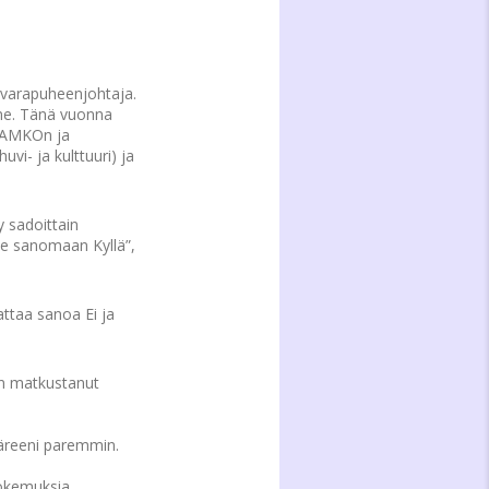
n varapuheenjohtaja.
emme. Tänä vuonna
 JAMKOn ja
uvi- ja kulttuuri) ja
y sadoittain
le sanomaan Kyllä”,
ttaa sanoa Ei ja
 on matkustanut
ttäreeni paremmin.
kokemuksia.