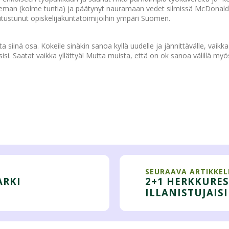
hieman (kolme tuntia) ja päätynyt nauramaan vedet silmissä McDonald
utustunut opiskelijakuntatoimijoihin ympäri Suomen.
tta siinä osa. Kokeile sinäkin sanoa kyllä uudelle ja jännittävälle, vaikk
itsisi. Saatat vaikka yllättyä! Mutta muista, että on ok sanoa välillä myö
SEURAAVA ARTIKKEL
ARKI
2+1 HERKKURES
ILLANISTUJAISI