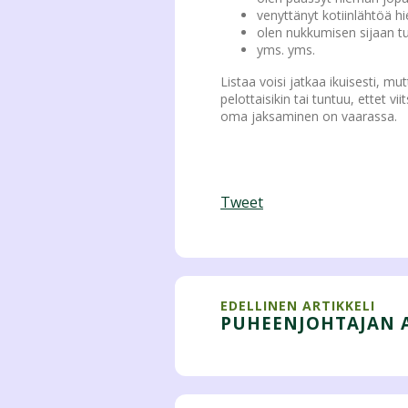
venyttänyt kotiinlähtöä 
olen nukkumisen sijaan t
yms. yms.
Listaa voisi jatkaa ikuisesti, mu
pelottaisikin tai tuntuu, ettet vi
oma jaksaminen on vaarassa.
Tweet
EDELLINEN ARTIKKELI
PUHEENJOHTAJAN 