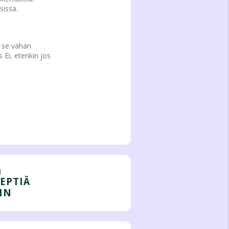
sissa.
a se vähän
s Ei, etenkin jos
I
EPTIÄ
IN