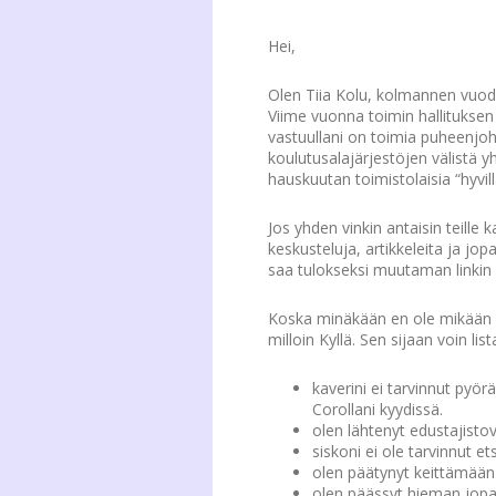
Hei,
Olen Tiia Kolu, kolmannen vuode
Viime vuonna toimin hallituksen 
vastuullani on toimia puheenjoht
koulutusalajärjestöjen välistä yh
hauskuutan toimistolaisia “hyvillä
Jos yhden vinkin antaisin teille
keskusteluja, artikkeleita ja j
saa tulokseksi muutaman linkin 
Koska minäkään en ole mikään e
milloin Kyllä. Sen sijaan voin li
kaverini ei tarvinnut pyör
Corollani kyydissä.
olen lähtenyt edustajisto
siskoni ei ole tarvinnut e
olen päätynyt keittämään 
olen päässyt hieman jopa