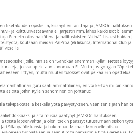
n liiketalouden opiskelija, kissagifien fanittaja ja JAMKOn hallitukse
huvi- ja kulttuurivastaavana eli järjestin mm. lähes kaikki isot bile
aja Eemelin oikeana kätenä ja hallituslaisten “äitinä”. Lisäksi hoidan
teistyötä, koutsaan meidän PalProa (eli liikunta, International Club ja h
” vitseillä.
 kanssaopiskelijoille, niin se on “Sanokaa enemmän Kyllä”. Netistä löyty
opa kursseja, joissa opetetaan sanomaan Ei. Mutta jos googlaa “Opette
aiheeseen liittyen, mutta muuten tulokset ovat pelkää Ei:n opettelua.
lämänhallinnan guru saati ammattilainen, en voi kertoa milloin kanna
stata asioita joihin Kyllä:n sanominen on johtanut:
äillä talvipakkasella keskellä yötä päivystykseen, vaan sen sijaan hän
vaaliehdokkaaksi ja sitä mukaa päätynyt JAMKOn hallitukseen.
tsiä toista lapsenvahtia ja olen itsekin päässyt tutustumaan siskon ty
Jari Sillanpäälle kahvia ja hakemaan Michael Monroelle pitsaa.
 erikoiseen työpaikkaan ja saanut mitä parhaimpia työkavereita ja -