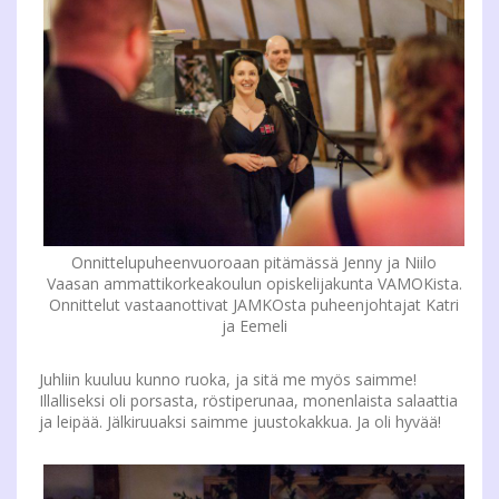
Onnittelupuheenvuoroaan pitämässä Jenny ja Niilo
Vaasan ammattikorkeakoulun opiskelijakunta VAMOKista.
Onnittelut vastaanottivat JAMKOsta puheenjohtajat Katri
ja Eemeli
Juhliin kuuluu kunno ruoka, ja sitä me myös saimme!
Illalliseksi oli porsasta, röstiperunaa, monenlaista salaattia
ja leipää. Jälkiruuaksi saimme juustokakkua. Ja oli hyvää!