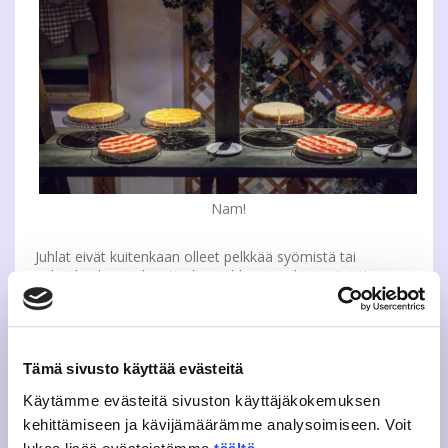
Nam!
Juhlat eivät kuitenkaan olleet pelkkää syömistä tai
puheiden kuuntelua. Kesken juhlien tapahtui ryöstö!
Insinöörit tulivat ja veivät edustajiston puheenjohtajan, eli
minut. Juhlaväen oli ratkaistava heille annetut arvoitukset,
jotta saivat minut takaisin. Arvoitukset ratkesivat ja pääsin
takaisin juhlakansan pariin. Mutta oli se silti aika jännää!
Tämä sivusto käyttää evästeitä
Käytämme evästeitä sivuston käyttäjäkokemuksen
kehittämiseen ja kävijämäärämme analysoimiseen. Voit