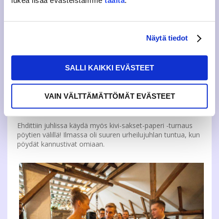
lukea lisää evästeistämme
täältä
.
Näytä tiedot
SALLI KAIKKI EVÄSTEET
VAIN VÄLTTÄMÄTTÖMÄT EVÄSTEET
On tapahtunut ryöstö!
Ehdittiin juhlissa käydä myös kivi-sakset-paperi -turnaus
pöytien välillä! Ilmassa oli suuren urheilujuhlan tuntua, kun
pöydät kannustivat omiaan.