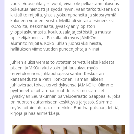
vuosi. Vuosijuhlat, eli vujut, eivät ole pelkästään tilaisuus
pukeutua hienosti ja syödä hyvin, vaan tarkoituksena on
kiittää toimijoita, yhteistyökumppaneita ja sidosryhmiä
kuluneen vuoden työstä. Meillä oli vieraita esimerkiksi
KOASilta, Keskimaalta, Jyväskylän yliopiston
ylioppilaskunnasta, koulutusalajärjestöistä ja muista
opiskelijakunnista. Paikalla oli myös JAMKOn
alumnitoimijoita. Koko juhlan juonsi yksi heistä,
hallituksen viime vuoden puheenjohtaja Niina!
Juhlien aluksi vieraat toivotettiin tervetulleeksi kädestä
pitäen. JAMKOn aktiivitoimijat lausuivat myös
tervetulorunon. Juhlapuhujaksi saatiin Keskustan
kansanedustaja Petri Honkonen. Tämän jälkeen
juhlavieraat toivat tervehdyksensä JAMKOlle. Olimme
pyytäneet osoittamaan mahdolliset muistamiset
Jyväskylän Seurakunnan palveluoeraatio Saappaalle, joka
on nuorten auttamiseen keskittyvä järjestö. Saimme
myös joitain lahjoja, esimerkiksi Buddha-patsaan, lehtiä,
kirjoja ja haalarimerkkejä.