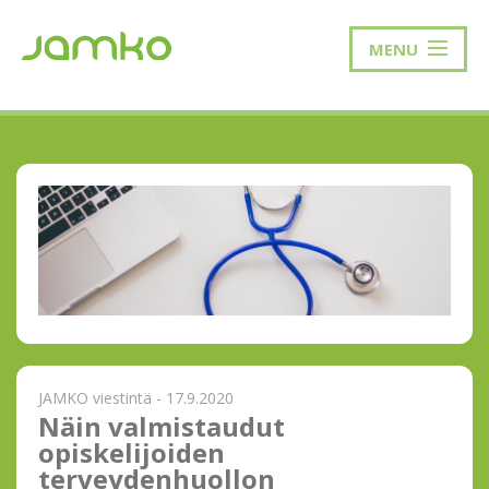
MENU
JAMKO viestintä - 17.9.2020
Näin valmistaudut
opiskelijoiden
terveydenhuollon