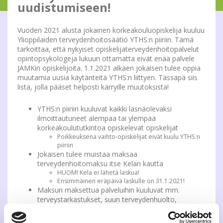
uudistumiseen!
Vuoden 2021 alusta jokainen korkeakouluopiskelija kuuluu
Ylioppilaiden terveydenhoitosäätiö YTHS:n piiriin. Tämä
tarkoittaa, että nykyiset opiskelijaterveydenhoitopalvelut
opintopsykologeja lukuun ottamatta eivät enää palvele
JAMKin opiskelijoita. 1.1.2021 alkaen jokaisen tulee oppia
muutamia uusia käytänteitä YTHS:n liittyen. Tässäpä siis
lista, jolla pääset helposti kärryille muutoksista!
YTHS:n piiriin kuuluvat kaikki läsnäolevaksi
ilmoittautuneet alempaa tai ylempää
korkeakoulututkintoa opiskelevat opiskelijat
Poikkeuksena vaihto-opiskelijat eivät kuulu YTHS:n
piiriin
Jokaisen tulee muistaa maksaa
terveydenhoitomaksu itse Kelan kautta
HUOM! Kela ei lähetä laskua!
Ensimmäinen eräpäivä laskulle on 31.1.2021!
Maksun maksettua palveluihin kuuluvat mm.
terveystarkastukset, suun terveydenhuolto,
perhesuunnittelu, matkailuneuvonta, psykologiset
perustutkimukset sekä fysioterapia