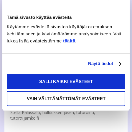
Erikoislääkäreistä tulee kuitenkin lisämaksu
Jyväskylän toimipiste löytyy osoitteesta Puistokatu
4, 40100 Jyväskylä
Tämä sivusto käyttää evästeitä
Saarijärvellä opiskelevat voivat käyttää myös
Saarijärvelle avautuvaa toimipistettä
Käytämme evästeitä sivuston käyttäjäkokemuksen
Voit myös käyttää mitä tahansa YTHS:n toimipistettä
kehittämiseen ja kävijämäärämme analysoimiseen. Voit
esim. kotipaikkakunnallasi!
lukea lisää evästeistämme
täältä
.
Jäikö joku asia mietityttämään? Ei hätää, tässä
forms-
lomake
, jolla voit lähettää meille kysymyksiä! Lisätietoja
löytyy myös
YTHS:n
ja
Kelan
nettisivuilta!
Näytä tiedot
Lisätietoja:
SALLI KAIKKI EVÄSTEET
Pekka Mannermaa, hallituksen jäsen, hyvinvointi,
VAIN VÄLTTÄMÄTTÖMÄT EVÄSTEET
hyvinvointi@jamko.fi
Stella Palassalo, hallituksen jäsen, tutorointi,
tutor@jamko.fi