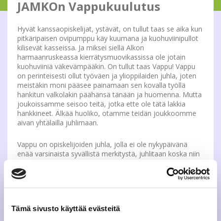
JAMKOn Vappukuulutus
Hyvät kanssaopiskelijat, ystävät, on tullut taas se aika kun
pitkäripaisen ovipumppu käy kuumana ja kuohuviinipullot
kilisevät kasseissa. Ja miksei siellä Alkon
harmaanruskeassa kierrätysmuovikassissa ole jotain
kuohuviiniä väkevämpääkin. On tullut taas Vappu! Vappu
on perinteisesti ollut työväen ja ylioppilaiden juhla, joten
meistäkin moni pääsee painamaan sen kovalla työllä
hankitun valkolakin päähänsä tänään ja huomenna. Mutta
joukoissamme seisoo teitä, jotka ette ole tätä lakkia
hankkineet. Älkää huoliko, otamme teidän joukkoomme
aivan yhtälailla juhlimaan.
Vappu on opiskelijoiden juhla, jolla ei ole nykypäivänä
enää varsinaista syvällistä merkitystä, juhlitaan koska niin
on aina tehty. Ilmapallot korviin ja simat suihin.
Opiskelijoiden juhlana se ei jaottele ketään sen mukaan,
onko käynyt ammattikoulun vai lukion vai näiden
yhdistelmän. Jokainen on tehnyt töitä sen eteen, jotta nyt
opiskelisi meidän upeassa ja laadukkaassa Jyväskylän
Tämä sivusto käyttää evästeitä
ammattikorkeakoulussa. Me olemme nykyään kaikki yhtä!
Yhtä suurta opiskelijajoukkoa, joka riemusta kiljahdellen