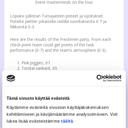
Event masterminds on the tour
Lopuksi julkistan Tursajaisten pisteet ja sijoitukset.
Pisteitä jaettiin jokaisella rastilla suorituksesta 0-7 ja
fiiliksestä 0-3.
Here are the results of the Freshmen party. From each
check point team could get points of the task
performance (0-7) and the team’s atmosphere (0-3).
Pink piggies, 67
Torstai sankarit, 65
Luikuri taktiset, 64,5
Uniikit lumihiutaleet, 64
Jalkapuolet jaguaarit, 63,5
Tuomaksen Tirehtöörit, 63
Kala, 60
Tämä sivusto käyttää evästeitä
Kaunottaret ja kulkuri, 60
Tiikerin silmä, 59
Käytämme evästeitä sivuston käyttäjäkokemuksen
Alfasusi iskandora, 58
kehittämiseen ja kävijämäärämme analysoimiseen. Voit
Hölkyn kölkyn, 58
lukea lisää evästeistämme
täältä
.
Mulkut, 58
Freaks, 57