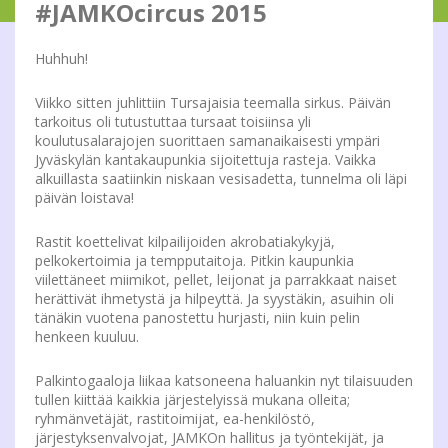
#JAMKOcircus 2015
Huhhuh!
Viikko sitten juhlittiin Tursajaisia teemalla sirkus. Päivän
tarkoitus oli tutustuttaa tursaat toisiinsa yli
koulutusalarajojen suorittaen samanaikaisesti ympäri
Jyväskylän kantakaupunkia sijoitettuja rasteja. Vaikka
alkuillasta saatiinkin niskaan vesisadetta, tunnelma oli läpi
päivän loistava!
Rastit koettelivat kilpailijoiden akrobatiakykyjä,
pelkokertoimia ja tempputaitoja. Pitkin kaupunkia
viilettäneet miimikot, pellet, leijonat ja parrakkaat naiset
herättivät ihmetystä ja hilpeyttä. Ja syystäkin, asuihin oli
tänäkin vuotena panostettu hurjasti, niin kuin pelin
henkeen kuuluu.
Palkintogaaloja liikaa katsoneena haluankin nyt tilaisuuden
tullen kiittää kaikkia järjestelyissä mukana olleita;
ryhmänvetäjät, rastitoimijat, ea-henkilöstö,
järjestyksenvalvojat, JAMKOn hallitus ja työntekijät, ja