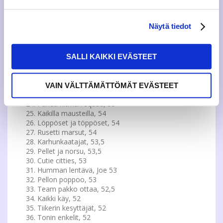
Madafakin kaskarin Sirkus, 57
Moon waves, 57
Näytä tiedot
Neliö kikkeli, 57
Dokumirrit, 56,5
A-A clowns, 56
Avaruustiikeri, 56
SALLI KAIKKI EVÄSTEET
Nootetaan, 56
Hempukan kukat, 55,5
Juoppu, 55,5
VAIN VÄLTTÄMÄTTÖMÄT EVÄSTEET
Lohikäärme armeija, 55
Panda hitman squad, 55
Kaikilla mausteilla, 54
Löppöset ja töppöset, 54
Rusetti marsut, 54
Karhunkaatajat, 53,5
Pellet ja norsu, 53,5
Cutie citties, 53
Humman lentävä, Joe 53
Pellon poppoo, 53
Team pakko ottaa, 52,5
Kaikki käy, 52
Tiikerin kesyttäjät, 52
Tonin enkelit, 52