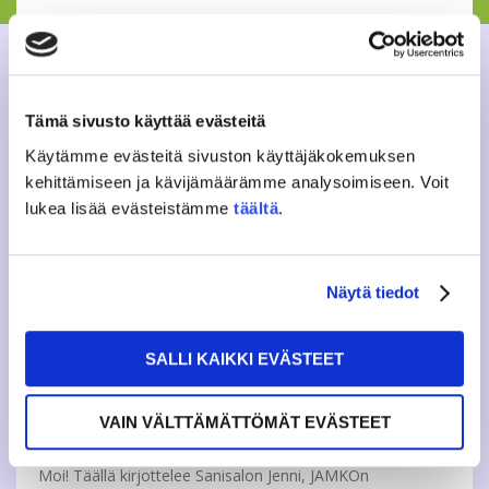
BLOGI
28.9.2015
Tämä sivusto käyttää evästeitä
#JAMKOCIRCUS 2015
Käytämme evästeitä sivuston käyttäjäkokemuksen
Huhhuh! Viikko sitten juhlittiin Tursajaisia teemalla sirkus.
kehittämiseen ja kävijämäärämme analysoimiseen. Voit
Päivän tarkoitus oli tutustuttaa tursaat toisiinsa yli
lukea lisää evästeistämme
täältä
.
koulutusalarajojen suorittaen samanaikaisesti ympäri
Jyväskylän kantakaupunkia sijoitettuja rasteja. Vaikka
alkuillasta saatiinkin...
Näytä tiedot
BLOGI
25.9.2015
SALLI KAIKKI EVÄSTEET
AAMUÄREÄ SÄHKÖJÄNIS
VAIN VÄLTTÄMÄTTÖMÄT EVÄSTEET
TÄÄLLÄ, KUKA SIELLÄ?
Moi! Täällä kirjottelee Sanisalon Jenni, JAMKOn