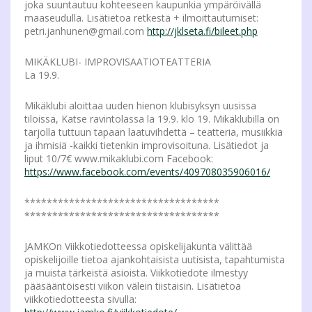
joka suuntautuu kohteeseen kaupunkia ympäröivällä
maaseudulla. Lisätietoa retkestä + ilmoittautumiset:
petri.janhunen@gmail.com
http://jklseta.fi/bileet.php
MIKÄKLUBI- IMPROVISAATIOTEATTERIA
La 19.9.
Mikäklubi aloittaa uuden hienon klubisyksyn uusissa
tiloissa, Katse ravintolassa la 19.9. klo 19. Mikäklubilla on
tarjolla tuttuun tapaan laatuvihdettä – teatteria, musiikkia
ja ihmisiä -kaikki tietenkin improvisoituna. Lisätiedot ja
liput 10/7€ www.mikaklubi.com Facebook:
https://www.facebook.com/events/409708035906016/
***********************************
***********************************
JAMKOn Viikkotiedotteessa opiskelijakunta välittää
opiskelijoille tietoa ajankohtaisista uutisista, tapahtumista
ja muista tärkeistä asioista. Viikkotiedote ilmestyy
pääsääntöisesti viikon välein tiistaisin. Lisätietoa
viikkotiedotteesta sivulla: