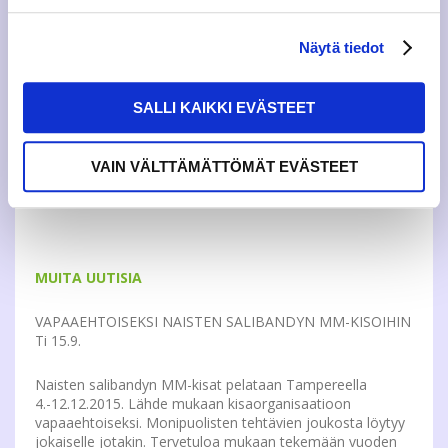
Näytä tiedot
KORKEAKOULULIIKUNNAN UUTISIA
– Kaikki Hipposhallin vuorot on peruttu 7.9.-23.9., koska
SALLI KAIKKI EVÄSTEET
salia ympäröivää verkkoa korjataan. Muistathan tarkistaa
mahdolliset ryhmäliikunnan ja palloilujen peruutukset
kotisivuiltamme.
VAIN VÄLTTÄMÄTTÖMÄT EVÄSTEET
– Onko liikuntatarra vielä hankkimatta? Osta se nyt:
www.korkeakoululiikunta.fi
ja lähde mukaan!
MUITA UUTISIA
VAPAAEHTOISEKSI NAISTEN SALIBANDYN MM-KISOIHIN
Ti 15.9.
Naisten salibandyn MM-kisat pelataan Tampereella
4.-12.12.2015. Lähde mukaan kisaorganisaatioon
vapaaehtoiseksi. Monipuolisten tehtävien joukosta löytyy
jokaiselle jotakin. Tervetuloa mukaan tekemään vuoden