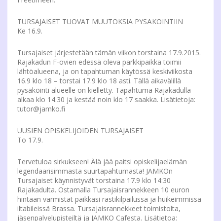
TURSAJAISET TUOVAT MUUTOKSIA PYSÄKÖINTIIN
Ke 16.9.
Tursajaiset järjestetään tämän viikon torstaina 17.9.2015.
Rajakadun F-ovien edessä oleva parkkipaikka toimii
lähtöalueena, ja on tapahtuman käytössä keskiviikosta
16.9 klo 18 – torstai 17.9 klo 18 asti. Tällä aikavälillä
pysäköinti alueelle on kielletty. Tapahtuma Rajakadulla
alkaa klo 14.30 ja kestää noin klo 17 saakka. Lisätietoja:
tutor@jamko.fi
UUSIEN OPISKELIJOIDEN TURSAJAISET
To 17.9.
Tervetuloa sirkukseen! Älä jää paitsi opiskelijaelämän
legendaarisimmasta suurtapahtumasta! JAMKOn
Tursajaiset käynnistyvät torstaina 17.9 klo 14:30
Rajakadulta. Ostamalla Tursajaisrannekkeen 10 euron
hintaan varmistat paikkasi rastikilpailussa ja huikeimmissa
iltabileissä Brassa. Tursajaisrannekkeet toimistolta,
jäsenpalvelupisteiltä ja JAMKO Cafesta. Lisätietoa: