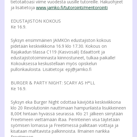
tietotaitoasi viime vuodesta uusille tutoreille. Hakuohjeet
ja lisätietoja
www.jamko.fi/tutorointi/mentorointi
EDUSTAJISTON KOKOUS
Ke 16.9.
Syksyn ensimmäinen JAMKOn edustajiston kokous
pidetään keskiviikkona 16.9 klo 17.30. Kokous on
Rajakadun tilassa C119 (Kasvosali) Edaattorit ja
edustajistotoiminnasta kiinnostuneet, tulkaa paikalle!
Kokouksessa keskustellaan myös opiskelun
pullonkauloista. Lisätietoja: epj@jamko.fi
BURGER & PARTY NIGHT: SCARY AS H*LL
Ke 16.9.
Syksyn eka Burger Night odottaa kävijöitä keskiviikkona
klo 20 Revolutioniin nauttimaan hampurilaista lisukkeineen
8,00€ hintaan hyvässä seurassa. Klo 21 jälkeen siirrytään
Freetimeen viettämään iltaa. Perinteinen visa täytetään
syömisen lomassa ja Freetimessä palkitaan voittaja ja
kisataan mahtavista palkinnoista. Ilmainen narikka
Freetimeen.