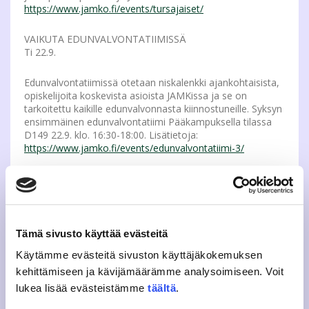
https://www.jamko.fi/events/tursajaiset/
VAIKUTA EDUNVALVONTATIIMISSÄ
Ti 22.9.
Edunvalvontatiimissä otetaan niskalenkki ajankohtaisista,
opiskelijoita koskevista asioista JAMKissa ja se on
tarkoitettu kaikille edunvalvonnasta kiinnostuneille. Syksyn
ensimmäinen edunvalvontatiimi Pääkampuksella tilassa
D149 22.9. klo. 16:30-18:00. Lisätietoja:
https://www.jamko.fi/events/edunvalvontatiimi-3/
EDUSTAJISTOVAALI-INFO JA KOULUTUS
Ke 23.9.
Haluatko vaikuttaa opiskelijakuntaasi? JAMKO järjestää
Tämä sivusto käyttää evästeitä
edustajistovaali-infon ja koulutusta JAMKOn
edustajistosta ja ehdokkuudesta kiinnostuneille sekä
Käytämme evästeitä sivuston käyttäjäkokemuksen
vaaliasiamiehille klo 17.00 – 18.00 Rajakadulla JAMKO
kehittämiseen ja kävijämäärämme analysoimiseen. Voit
Caféssa. Infon jälkeen seuraa JAMKO Akatemian avoin
edustajistokoulutus tilassa F405. Tarjolla kahvia/teetä ja
lukea lisää evästeistämme
täältä
.
pientä purtavaa. Lisätietoja: toiminnanjohtaja@jamko.fi