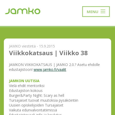
MENU
JAMKO viestintä - 15.9.2015
Viikkokatsaus | Viikko 38
JAMKON VIIKKOKATSAUS | JAMKO 2.0.? Asetu ehdolle
edustajistoon!
www.jamko.fi/vaalit
JAMKON UUTISIA
Vielä ehdit mentoriksi
Edustajiston kokous
Burger&Party Night: Scary as hell
Tursajaiset tuovat muutoksia pysäköintiin
Uusien opiskelijoiden Tursajaiset
Vaikuta edunvalvontatiimissä
Edustajistovaali-info ja koulutus