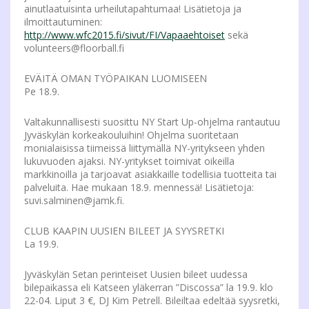
ainutlaatuisinta urheilutapahtumaa! Lisätietoja ja
ilmoittautuminen:
http://www.wfc2015.fi/sivut/FI/Vapaaehtoiset
sekä
volunteers@floorball.fi
EVÄITÄ OMAN TYÖPAIKAN LUOMISEEN
Pe 18.9.
Valtakunnallisesti suosittu NY Start Up-ohjelma rantautuu
Jyväskylän korkeakouluihin! Ohjelma suoritetaan
monialaisissa tiimeissä liittymällä NY-yritykseen yhden
lukuvuoden ajaksi. NY-yritykset toimivat oikeilla
markkinoilla ja tarjoavat asiakkaille todellisia tuotteita tai
palveluita. Hae mukaan 18.9. mennessä! Lisätietoja:
suvi.salminen@jamk.fi.
CLUB KAAPIN UUSIEN BILEET JA SYYSRETKI
La 19.9.
Jyväskylän Setan perinteiset Uusien bileet uudessa
bilepaikassa eli Katseen yläkerran ”Discossa” la 19.9. klo
22-04. Liput 3 €, DJ Kim Petrell. Bileiltaa edeltää syysretki,