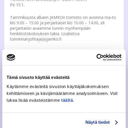
Pe 15.1.
Tammikuusta alkaen JAMKOn toimisto on avoinna ma-to
klo 9.00 – 15.00 ja perjantaisin klo 10.00 – 14.00, eli
perjantaisin avaamme tunnin myöhempään
henkilöstökokouksen takia. Lisätietoa
toiminnanjohtaja(a)jamko.fi
KORKEAKOULULIIKUNNAN UUTISIA
KAUSI KÄYNNISTYY
Tämä sivusto käyttää evästeitä
Ma 11.1.
Käytämme evästeitä sivuston käyttäjäkokemuksen
kehittämiseen ja kävijämäärämme analysoimiseen. Voit
Korkeakoululiikunnan kausi alkaa ma 11.1. Tsekkaa
kevään ohjelma ja tule mukaan:
lukea lisää evästeistämme
täältä
.
www.korkeakoululiikunta.fi
Tule tutustumaan meihin ja tunteihimme la 16.1.
”Korkeakoululiikunta workout goes JAMK” -päivään.
Tarjolla ilmaisia non-stop tunteja klo 10.30-15 JAMKin
Näytä tiedot
tiloissa Rajakadulla. Lisätietoja: