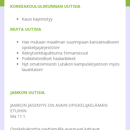
KORKEAKOULULIIKUNNAN UUTISIA
Kausi käynnistyy
MUITA UUTISIA
Hae mukaan maailman suurimpaan kansainväliseen
opiskelijajärjestöön!
Rekrytointitapahtuma Firmamessut
Poikkitieteelliset haalaribileet
Nyt omatoimisesti Lutakon kampuskirjastoon myös
lauantaisin!
JAMKON UUTISIA
JAMKON JÄSENYYS ON AVAIN OPISKELIJAELÄMÄN
ETUIHIN
Ma 11.1.
Opiskelijakorttia näyttämällä avautuvat kattavat