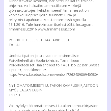
Kiinnostavatko kesätyöt, harjoittelupaikat tai trainee-
ohjelmat vai haluatko ammattilaisen vinkkejä
työnhakutaitojesi kehittämiseen? Firmamessut on
korkeakouluopiskelijoille suunnattu ura- ja
rekrytointitapahtuma Mattilanniemessä Agoralla
13.1.2016. TuIe hankkimaan itsellesi töitä. Instagram:
firmamessut2016 www.firmamessut.com
POIKKITIETEELLISET HAALARIBILEET
To 14.1.
Unohda tipaton ja tule vuoden ensimmäisiin
Poikkitieteellisiin Haalaribileisiin. Tammikuun
Poikkitieteelliset Haalaribileet to 14.01. klo 22 Bar Brassa.
Liput 3€, ennakkoon 2€.
https://www.facebook.com/events/1726248980940580/
NYT OMATOIMISESTI LUTAKON KAMPUSKIRJASTOON
MYÖS LAUANTAISIN
La 16.1.
Voit hyödyntää omatoimisesti Lutakon kampuskirjaston
tiloja ja aineistoja myös lauantaisin klo 9-14.