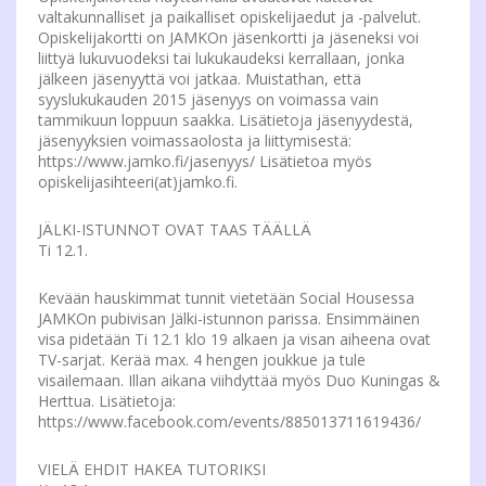
valtakunnalliset ja paikalliset opiskelijaedut ja -palvelut.
Opiskelijakortti on JAMKOn jäsenkortti ja jäseneksi voi
liittyä lukuvuodeksi tai lukukaudeksi kerrallaan, jonka
jälkeen jäsenyyttä voi jatkaa. Muistathan, että
syyslukukauden 2015 jäsenyys on voimassa vain
tammikuun loppuun saakka. Lisätietoja jäsenyydestä,
jäsenyyksien voimassaolosta ja liittymisestä:
https://www.jamko.fi/jasenyys/ Lisätietoa myös
opiskelijasihteeri(at)jamko.fi.
JÄLKI-ISTUNNOT OVAT TAAS TÄÄLLÄ
Ti 12.1.
Kevään hauskimmat tunnit vietetään Social Housessa
JAMKOn pubivisan Jälki-istunnon parissa. Ensimmäinen
visa pidetään Ti 12.1 klo 19 alkaen ja visan aiheena ovat
TV-sarjat. Kerää max. 4 hengen joukkue ja tule
visailemaan. Illan aikana viihdyttää myös Duo Kuningas &
Herttua. Lisätietoja:
https://www.facebook.com/events/885013711619436/
VIELÄ EHDIT HAKEA TUTORIKSI