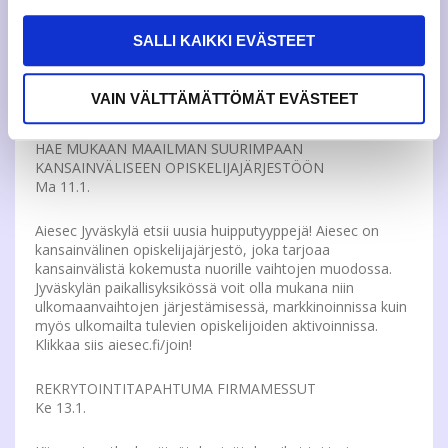
www.korkeakoululiikunta.fi/tapahtumat
SALLI KAIKKI EVÄSTEET
VAIN VÄLTTÄMÄTTÖMÄT EVÄSTEET
MUITA UUTISIA
HAE MUKAAN MAAILMAN SUURIMPAAN
KANSAINVÄLISEEN OPISKELIJAJÄRJESTÖÖN
Ma 11.1.
Aiesec Jyväskylä etsii uusia huipputyyppejä! Aiesec on
kansainvälinen opiskelijajärjestö, joka tarjoaa
kansainvälistä kokemusta nuorille vaihtojen muodossa.
Jyväskylän paikallisyksikössä voit olla mukana niin
ulkomaanvaihtojen järjestämisessä, markkinoinnissa kuin
myös ulkomailta tulevien opiskelijoiden aktivoinnissa.
Klikkaa siis aiesec.fi/join!
REKRYTOINTITAPAHTUMA FIRMAMESSUT
Ke 13.1.