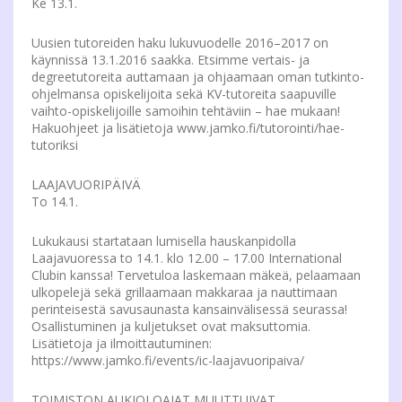
Ke 13.1.
Uusien tutoreiden haku lukuvuodelle 2016–2017 on
käynnissä 13.1.2016 saakka. Etsimme vertais- ja
degreetutoreita auttamaan ja ohjaamaan oman tutkinto-
ohjelmansa opiskelijoita sekä KV-tutoreita saapuville
vaihto-opiskelijoille samoihin tehtäviin – hae mukaan!
Hakuohjeet ja lisätietoja www.jamko.fi/tutorointi/hae-
tutoriksi
LAAJAVUORIPÄIVÄ
To 14.1.
Lukukausi startataan lumisella hauskanpidolla
Laajavuoressa to 14.1. klo 12.00 – 17.00 International
Clubin kanssa! Tervetuloa laskemaan mäkeä, pelaamaan
ulkopelejä sekä grillaamaan makkaraa ja nauttimaan
perinteisestä savusaunasta kansainvälisessä seurassa!
Osallistuminen ja kuljetukset ovat maksuttomia.
Lisätietoja ja ilmoittautuminen:
https://www.jamko.fi/events/ic-laajavuoripaiva/
TOIMISTON AUKIOLOAJAT MUUTTUIVAT