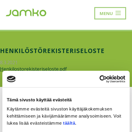
MENU
HENKILÖSTÖREKISTERISELOSTE
8.3.2021
Henkilostorekisteriseloste.pdf
Tämä sivusto käyttää evästeitä
Käytämme evästeitä sivuston käyttäjäkokemuksen
kehittämiseen ja kävijämäärämme analysoimiseen. Voit
RAKKAUDELLA,
MEOM
lukea lisää evästeistämme
täältä
.