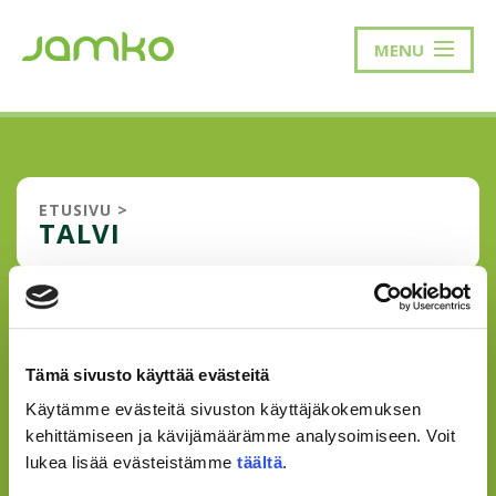
MENU
ETUSIVU
>
TALVI
TALVI ON VUODEN PARASTA
AIKAA
Tämä sivusto käyttää evästeitä
Talvi on vuoden parasta aikaa Suomessa, ainakin silloin
Käytämme evästeitä sivuston käyttäjäkokemuksen
kun pakkasta ei ole niin paljon että silmät jäätyy kiinni. Tai
kehittämiseen ja kävijämäärämme analysoimiseen. Voit
sanottaisiinko että kevättalvi on se mukavin vuodenaika.
lukea lisää evästeistämme
täältä
.
Aurinko paistaa, lumi kimalteleee kevätaurigossa ja
pakkasta on juuri sopi...