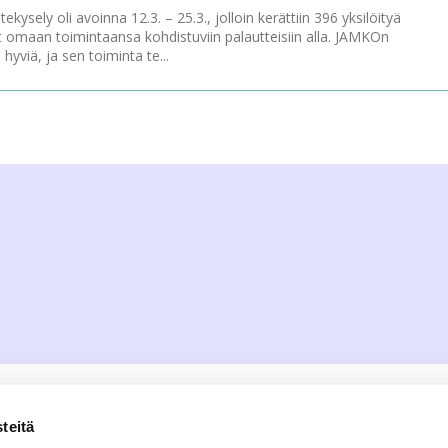
ysely oli avoinna 12.3. – 25.3., jolloin kerättiin 396 yksilöityä
 omaan toimintaansa kohdistuviin palautteisiin alla. JAMKOn
hyviä, ja sen toiminta te...
teitä