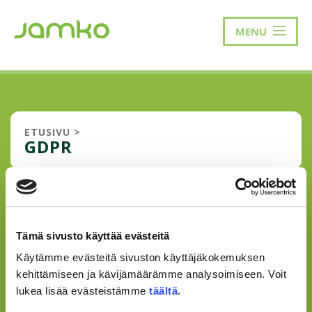
MENU
ETUSIVU
>
GDPR
JAMKO MUKAAN YHTEISEEN
JÄSENREKISTERIIN
Tämä sivusto käyttää evästeitä
Opiskelijakunta JAMKO ottaa maaliskuun 2019 alusta
Käytämme evästeitä sivuston käyttäjäkokemuksen
käyttöön yhteisen jäsenrekisterin opiskelijakuntien ASK,
kehittämiseen ja kävijämäärämme analysoimiseen. Voit
Helga, HUMAKO, Laureamko, METKA ja TUO
lukea lisää evästeistämme
täältä
.
kanssa. Yhteisen jäsenrekisterin tavoitteena on
opiskelijakunnan palveluiden parantaminen, laajentamine...