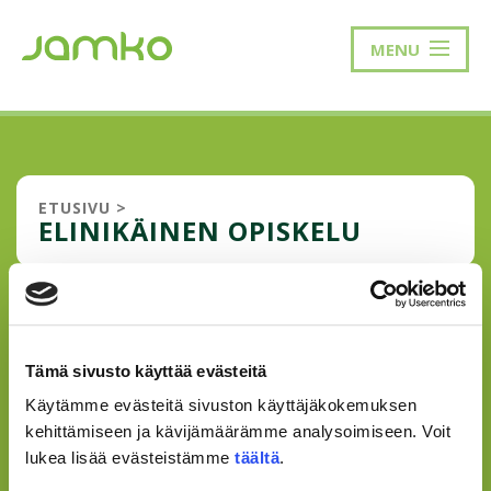
MENU
ETUSIVU
>
ELINIKÄINEN OPISKELU
ELINIKÄINEN OPISKELU
LISÄÄNTYY, LISÄÄNTYVÄTKÖ
Tämä sivusto käyttää evästeitä
PERHEELLISET OPISKELIJAT?
Käytämme evästeitä sivuston käyttäjäkokemuksen
Nykyään yhteiskunta ja poliitikot tuntuvat painostavan
kehittämiseen ja kävijämäärämme analysoimiseen. Voit
nuoria aikuisia lasten hankintaan puhumalla
lukea lisää evästeistämme
täältä
.
synnytystalkoista. Uutisissa kerrotaan miten synnyttäjien
keski-ikä nousee koko ajan ja syntyvyys on